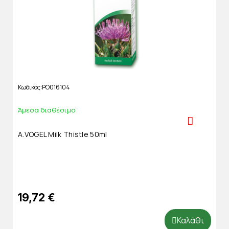
Κωδικός
PO016104
Άμεσα διαθέσιμο
A.VOGEL Milk Thistle 50ml
19,72 €
Καλάθι