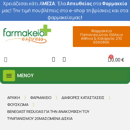
Χρειάζεσαι κάτι Α
ΜΕΣΑ
; Έ
λα
Απευθείας
στα
Φαρμακεία
μας
! Την τιμή που βλέπεις στο e-shop τη βρίσκεις και στα
φαρμακεία μας
!
Φαρμακεία
Παπαναγιώτου Θάλεια
Αθήνα & Χολαργός 210
6560866
0,00 €
ΜΕΝΟΎ
ΑΡΧΙΚΉ
ΦΑΡΜΑΚΕΊΟ
ΔΙΆΦΟΡΕΣ ΚΑΤΑΣΤΆΣΕΙΣ
ΦΟΎΣΚΩΜΑ
BENEGAST REDUGAS ΓΙΑ ΤΗΝ ΑΝΑΚΟΎΦΙΣΗ ΤΟΥ
ΤΥΜΠΑΝΙΣΜΟΎ 20ΜΑΣΏΜΕΝΑ ΔΙΣΚΊΑ