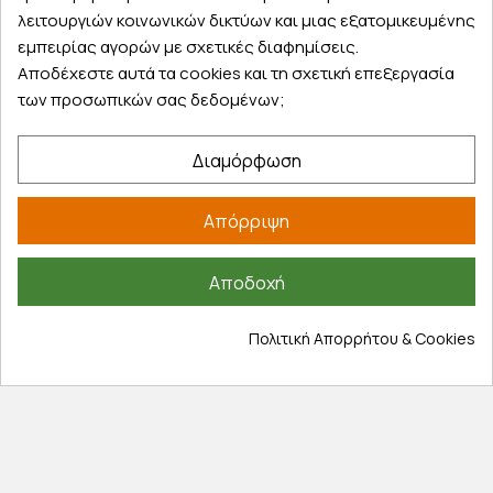
λειτουργιών κοινωνικών δικτύων και μιας εξατομικευμένης
Τα αγαπημένα μου
εμπειρίας αγορών με σχετικές διαφημίσεις.
Τρόποι παραγγελίας
Αποδέχεστε αυτά τα cookies και τη σχετική επεξεργασία
Τρόποι πληρωμής
των προσωπικών σας δεδομένων;
Έξοδα αποστολής
Επιστροφές προϊοντων
Διαμόρφωση
Εξέλιξη παραγγελίας
Πληροφορίες
Απόρριψη
Επικοινωνία
Αποδοχή
Σχετικά με εμάς
Πολιτική απορρήτου
Πολιτική Απορρήτου & Cookies
Όροι χρήσης
Cookies
Άρθρα
Αποκλειστικές προσφορές