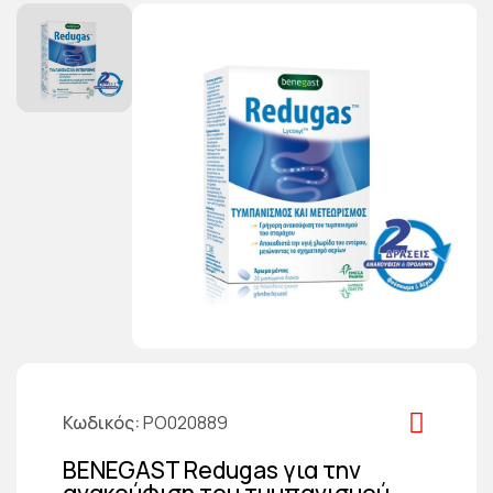
Κωδικός
PO020889
BENEGAST Redugas για την
ανακούφιση του τυμπανισμού