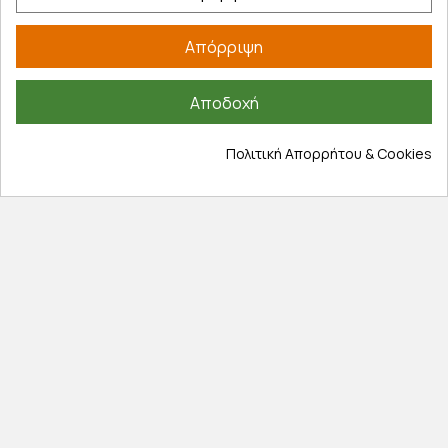
Τρόποι παραγγελίας
Απόρριψη
Τρόποι πληρωμής
Έξοδα αποστολής
Αποδοχή
Επιστροφές προϊοντων
Εξέλιξη παραγγελίας
Πολιτική Απορρήτου & Cookies
Πληροφορίες
Επικοινωνία
Σχετικά με εμάς
Πολιτική απορρήτου
Όροι χρήσης
Cookies
Άρθρα
Αποκλειστικές προσφορές
Εγγραφείτε με το email σας για να ενημερώνεστε