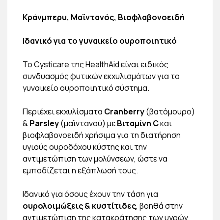
Κράνμπερυ, Μαϊντανός, Βιοφλαβονοειδή
Ιδανικό για το γυναικείο ουροποιητικό
Το Cysticare της HealthAid είναι ειδικός
συνδυασµός φυτικών εκχυλισµάτων για το
γυναικείο ουροποιητικό σύστημα.
Περιέχει εκχυλίσµατα
Cranberry
(βατόµουρο)
&
Parsley
(µαϊντανού) µε
Βιταµίνη C
και
βιοφλαβονοειδή χρήσιµα για τη διατήρηση
υγιούς ουροδόχου κύστης και την
αντιµετώπιση των µολύνσεων, ώστε να
εµποδίζεται η εξάπλωσή τους.
Ιδανικό για όσους έχουν την τάση για
ουρολοιµώξεις & κυστίτιδες
, βοηθά στην
αντιµετώπιση της κατακράτησης των υγρών