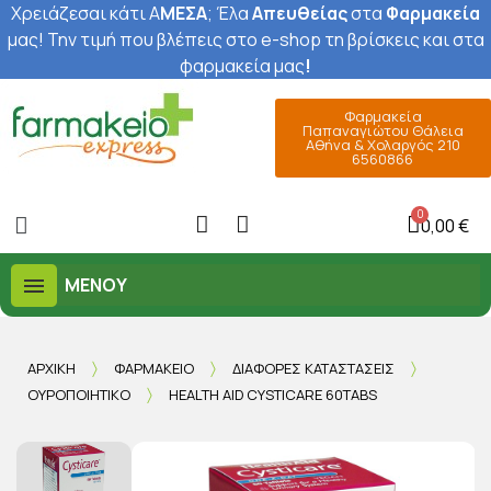
Χρειάζεσαι κάτι Α
ΜΕΣΑ
; Έ
λα
Απευθείας
στα
Φαρμακεία
μας
! Την τιμή που βλέπεις στο e-shop τη βρίσκεις και στα
φαρμακεία μας
!
Φαρμακεία
Παπαναγιώτου Θάλεια
Αθήνα & Χολαργός 210
6560866
0,00 €
ΜΕΝΟΎ
ΑΡΧΙΚΉ
ΦΑΡΜΑΚΕΊΟ
ΔΙΆΦΟΡΕΣ ΚΑΤΑΣΤΆΣΕΙΣ
ΟΥΡΟΠΟΙΗΤΙΚΌ
HEALTH AID CYSTICARE 60TABS