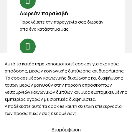
Δωρεάν παραλαβή
Παραλάβετε την παραγγελία σας δωρεάν
από ένα κατάστημα μας
Express αποστολές
Αυτό το κατάστημα χρησιμοποιεί cookies για σκοπούς
Κάντε σήμερα την παραγγελία σας και
απόδοσης, μέσων κοινωνικής δικτύωσης και διαφήμισης.
παραλάβετε αύριο στην πόρτα σας
Τα cookies μέσων κοινωνικής δικτύωσης και διαφήμισης
τρίτων μερών βοηθούν στην παροχή απρόσκοπτων
λειτουργιών κοινωνικών δικτύων και μιας εξατομικευμένης
εμπειρίας αγορών με σχετικές διαφημίσεις.
Αποδέχεστε αυτά τα cookies και τη σχετική επεξεργασία
Εξυπηρέτηση πελατών
των προσωπικών σας δεδομένων;
Λογαριασμός
Διαμόρφωση
Τα αγαπημένα μου