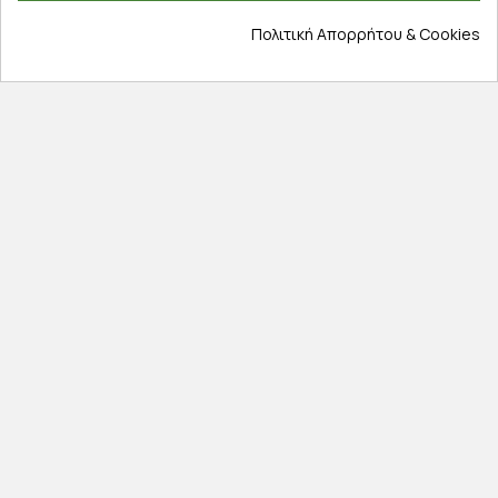
Πληροφορίες
Πολιτική Απορρήτου & Cookies
Επικοινωνία
Σχετικά με εμάς
Πολιτική απορρήτου
Όροι χρήσης
Cookies
Άρθρα
Αποκλειστικές προσφορές
Εγγραφείτε με το email σας για να ενημερώνεστε
πρώτοι για προσφορές, διαγωνισμούς, εκπτωτικούς
κωδικούς και μοναδικά δώρα!