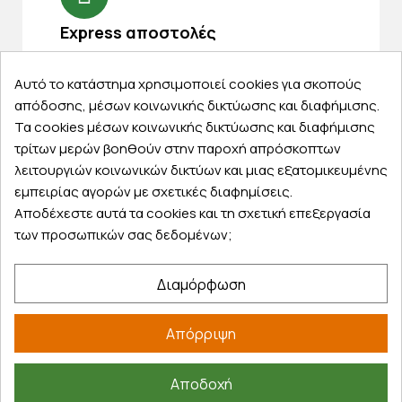
Express αποστολές
Κάντε σήμερα την παραγγελία σας και
παραλάβετε αύριο στην πόρτα σας
Αυτό το κατάστημα χρησιμοποιεί cookies για σκοπούς
απόδοσης, μέσων κοινωνικής δικτύωσης και διαφήμισης.
Τα cookies μέσων κοινωνικής δικτύωσης και διαφήμισης
τρίτων μερών βοηθούν στην παροχή απρόσκοπτων
λειτουργιών κοινωνικών δικτύων και μιας εξατομικευμένης
Εξυπηρέτηση πελατών
εμπειρίας αγορών με σχετικές διαφημίσεις.
Αποδέχεστε αυτά τα cookies και τη σχετική επεξεργασία
Λογαριασμός
των προσωπικών σας δεδομένων;
Τα αγαπημένα μου
Τρόποι παραγγελίας
Διαμόρφωση
Τρόποι πληρωμής
Έξοδα αποστολής
Απόρριψη
Επιστροφές προϊοντων
Εξέλιξη παραγγελίας
Αποδοχή