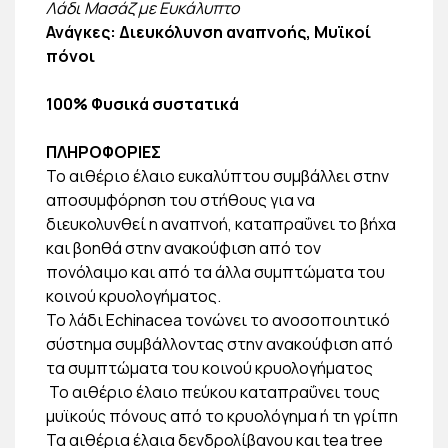
Λάδι Μασάζ με Ευκάλυπτο
Ανάγκες: Διευκόλυνση αναπνοής, Μυϊκοί
πόνοι
100% Φυσικά συστατικά
ΠΛΗΡΟΦΟΡΙΕΣ
Το αιθέριο έλαιο ευκαλύπτου συμβάλλει στην
αποσυμφόρηση του στήθους για να
διευκολυνθεί η αναπνοή, καταπραΰνει το βήχα
και βοηθά στην ανακούφιση από τον
πονόλαιμο και από τα άλλα συμπτώματα του
κοινού κρυολογήματος.
Το λάδι Echinacea τονώνει το ανοσοποιητικό
σύστημα συμβάλλοντας στην ανακούφιση από
τα συμπτώματα του κοινού κρυολογήματος
Το αιθέριο έλαιο πεύκου καταπραΰνει τους
μυϊκούς πόνους από το κρυολόγημα ή τη γρίπη
Τα αιθέρια έλαια δενδρολίβανου και tea tree