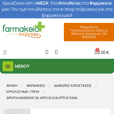
Χρειάζεσαι κάτι Α
ΜΕΣΑ
; Έ
λα
Απευθείας
στα
Φαρμακεία
μας
! Την τιμή που βλέπεις στο e-shop τη βρίσκεις και στα
φαρμακεία μας
!
Φαρμακεία
Παπαναγιώτου Θάλεια
Αθήνα & Χολαργός 210
6560866
0,00 €
ΜΕΝΟΎ
ΑΡΧΙΚΉ
ΦΑΡΜΑΚΕΊΟ
ΔΙΆΦΟΡΕΣ ΚΑΤΑΣΤΆΣΕΙΣ
ΚΡΥΟΛΌΓΗΜΑ- ΓΡΊΠΗ
APIVITA MASSAGE OIL WITH EUCALYPTUS 50ML