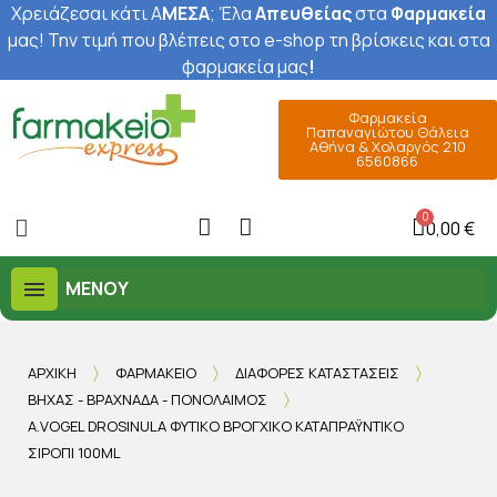
Χρειάζεσαι κάτι Α
ΜΕΣΑ
; Έ
λα
Απευθείας
στα
Φαρμακεία
μας
! Την τιμή που βλέπεις στο e-shop τη βρίσκεις και στα
φαρμακεία μας
!
Φαρμακεία
Παπαναγιώτου Θάλεια
Αθήνα & Χολαργός 210
6560866
0,00 €
ΜΕΝΟΎ
ΑΡΧΙΚΉ
ΦΑΡΜΑΚΕΊΟ
ΔΙΆΦΟΡΕΣ ΚΑΤΑΣΤΆΣΕΙΣ
ΒΉΧΑΣ - ΒΡΑΧΝΆΔΑ - ΠΟΝΌΛΑΙΜΟΣ
A.VOGEL DROSINULA ΦΥΤΙΚΌ ΒΡΟΓΧΙΚΌ ΚΑΤΑΠΡΑΫ́ΝΤΙΚΌ
ΣΙΡΌΠΙ 100ML