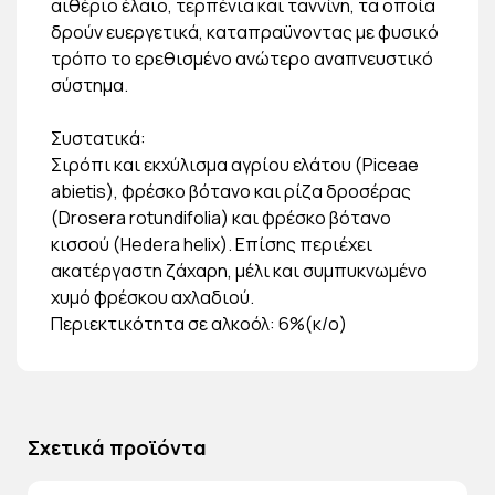
αιθέριο έλαιο, τερπένια και ταννίνη, τα οποία
δρούν ευεργετικά, καταπραϋνοντας με φυσικό
τρόπο το ερεθισμένο ανώτερο αναπνευστικό
σύστημα.
Συστατικά:
Σιρόπι και εκχύλισμα αγρίου ελάτου (Piceae
abietis), φρέσκο βότανο και ρίζα δροσέρας
(Drosera rotundifolia) και φρέσκο βότανο
κισσού (Hedera helix). Επίσης περιέχει
ακατέργαστη ζάχαρη, μέλι και συμπυκνωμένο
χυμό φρέσκου αχλαδιού.
Περιεκτικότητα σε αλκοόλ: 6%(κ/ο)
Σχετικά προϊόντα