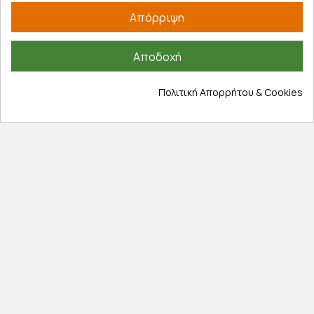
Λογαριασμός
Απόρριψη
Τα αγαπημένα μου
Τρόποι παραγγελίας
Αποδοχή
Τρόποι πληρωμής
Έξοδα αποστολής
Πολιτική Απορρήτου & Cookies
Επιστροφές προϊοντων
Εξέλιξη παραγγελίας
Πληροφορίες
Επικοινωνία
Σχετικά με εμάς
Πολιτική απορρήτου
Όροι χρήσης
Cookies
Άρθρα
Αποκλειστικές προσφορές