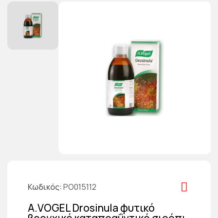
Κωδικός
PO015112
A.VOGEL Drosinula φυτικό
βρογχικό καταπραΰντικό σιρόπι