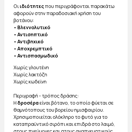
Οι
ιδιότητες
που περιγράφονται παρακάτω
αφορούν στην παραδοσιακή χρήση του
βοτάνου:
•
Βλεννολυτικό
•
Αντισηπτικό
•
Αντιβηχικό
•
Αποχρεμπτικό
•
Αντισπασμωδικό
Χωρίς γλουτένη
Χωρίς λακτόζη
Χωρίς κωδεϊνη
Περιγραφή - τρόπος δράσης:
Η
δροσέρα
είναι βότανο, το οποίο φύεται σε
θαμνότοπους του βορείου ημισφαιρίου.
Χρησιμοποιείται ολόκληρο το φυτό για το
καταπραϋντικό σιρόπι και επιδρά στο λαιμό,
στους πνεύμονες και στους αναπνευστικούς