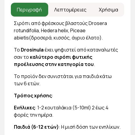
Περιγραφή
Λεπτομέρειες
Χρήσιμα
Σιρόπι από φρέσκους βλαστούς Drosera
rotundifolia, Hedera helix, Piceae
abietis(δροσερά, κισσός, άγριο έλατο).
Το
Drosinula
έχει ψηφιστεί από καταναλωτές
σαν το
καλύτερο σιρόπι φυτικής
προέλευσης στην κατηγορία του
.
Το προϊόν δεν συνιστάται για παιδιά κάτω
των 6 ετών.
Τρόπος χρήσης
:
Ενήλικες
: 1-2 κουταλάκια (5-10ml) 2 έως 4
φορές την ημέρα.
Παιδιά (6-12 ετών)
: Η μισή δόση των ενηλίκων.