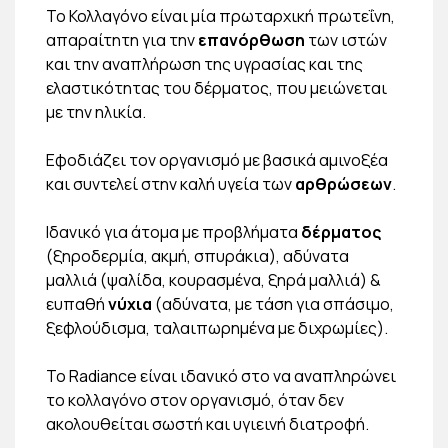
Το Κολλαγόνο είναι µία πρωταρχική πρωτεΐνη,
απαραίτητη για την
επανόρθωση
των ιστών
και την αναπλήρωση της υγρασίας και της
ελαστικότητας του δέρματος, που μειώνεται
µε την ηλικία.
Εφοδιάζει τον οργανισμό µε βασικά αμινοξέα
και συντελεί στην καλή υγεία των
αρθρώσεων
.
Ιδανικό για άτοµα µε προβλήματα
δέρµατος
(ξηροδερµία, ακµή, σπυράκια), αδύνατα
μαλλιά (ψαλίδα, κουρασμένα, ξηρά µαλλιά) &
ευπαθή
νύχια
(αδύνατα, µε τάση για σπάσιμο,
ξεφλούδισμα, ταλαιπωρημένα µε διχρωμίες).
Το Radiance είναι ιδανικό στο να αναπληρώνει
το κολλαγόνο στον οργανισμό, όταν δεν
ακολουθείται σωστή και υγιεινή διατροφή.