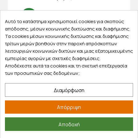
Αυτό το κατάστημα χρησιμοποιεί cookies για σκοπούς
απόδοσης, μέσων κοινωνικής δικτύωσης και διαφήμισης.
Express αποστολές
Τα cookies μέσων κοινωνικής δικτύωσης και διαφήμισης
Κάντε σήμερα την παραγγελία σας και
τρίτων μερών βοηθούν στην παροχή απρόσκοπτων
παραλάβετε αύριο στην πόρτα σας
λειτουργιών κοινωνικών δικτύων και μιας εξατομικευμένης
εμπειρίας αγορών με σχετικές διαφημίσεις.
Αποδέχεστε αυτά τα cookies και τη σχετική επεξεργασία
των προσωπικών σας δεδομένων;
Εξυπηρέτηση πελατών
Διαμόρφωση
Λογαριασμός
Τα αγαπημένα μου
Απόρριψη
Τρόποι παραγγελίας
Τρόποι πληρωμής
Αποδοχή
Έξοδα αποστολής