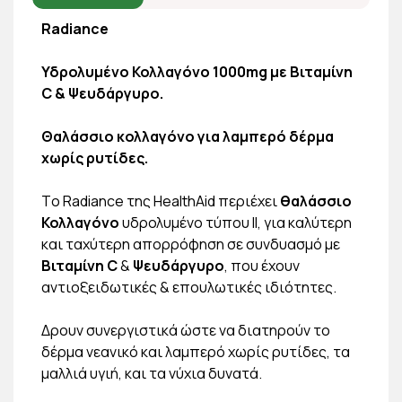
Radiance
Υδρολυμένο Κολλαγόνο 1000mg με Βιταμίνη
C & Ψευδάργυρο.
Θαλάσσιο κολλαγόνο για λαμπερό δέρμα
χωρίς ρυτίδες.
Τo Radiance της HealthAid περιέχει
θαλάσσιο
Κολλαγόνο
υδρολυμένο τύπου ΙΙ, για καλύτερη
και ταχύτερη απορρόφηση σε συνδυασμό µε
Βιταμίνη C
&
Ψευδάργυρο
, που έχουν
αντιοξειδωτικές & επουλωτικές ιδιότητες.
Δρουν συνεργιστικά ώστε να διατηρούν το
δέρμα νεανικό και λαμπερό χωρίς ρυτίδες, τα
μαλλιά υγιή, και τα νύχια δυνατά.