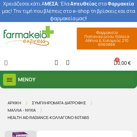
Χρειάζεσαι κάτι Α
ΜΕΣΑ
; Έ
λα
Απευθείας
στα
Φαρμακεία
μας
! Την τιμή που βλέπεις στο e-shop τη βρίσκεις και στα
φαρμακεία μας
!
Φαρμακεία
Παπαναγιώτου Θάλεια
Αθήνα & Χολαργός 210
6560866
0,00 €
ΜΕΝΟΎ
ΑΡΧΙΚΉ
ΣΥΜΠΛΗΡΏΜΑΤΑ ΔΙΑΤΡΟΦΉΣ
ΜΑΛΛΙΆ - ΝΎΧΙΑ
HEALTH AID RADIANCE-ΚΟΛΛΑΓΌΝΟ 60TABS