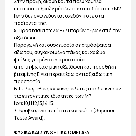
Στην πράξη, ακόμη και τα πολύ χαμηλά
επίπεδα τοξικών ρύπων που αποδέχεται η M?
ller’s δεν ανιχνεύονται σχεδόν ποτέ στα
προϊόντα της.
5.
Προστασία των ω-3 λιπαρών οξέων από την
οξείδωση.
Παραγωγή και συσκευασία σε ατμόσφαιρα
αζώτου, συγκεκριμένο πάχος και χρώμα
φιάλης για μέγιστη προστασία
από τη φωτοχημική οξείδωση και προσθήκη
βιταμίνης Ε για περαιτέρω αντιοξειδωτική
προστασία.
6.
Πολυάριθμες κλινικές μελέτες αποδεικνύουν
τις ευεργετικές ιδιότητες των M?
llers10,11,12,13,14,15.
7.
Βραβευμένη ποιότητα και γεύση (Superior
Taste Award).
ΦΥΣΙΚΑ ΚΑΙ ΣΥΝΘΕΤΙΚΑ ΩΜΕΓΑ-3