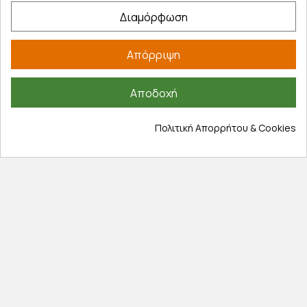
Διαμόρφωση
Δωρεάν παραλαβή
Απόρριψη
Παραλάβετε την παραγγελία σας δωρεάν
από ένα κατάστημα μας
Αποδοχή
Πολιτική Απορρήτου & Cookies
Express αποστολές
Κάντε σήμερα την παραγγελία σας και
παραλάβετε αύριο στην πόρτα σας
Εξυπηρέτηση πελατών
Λογαριασμός