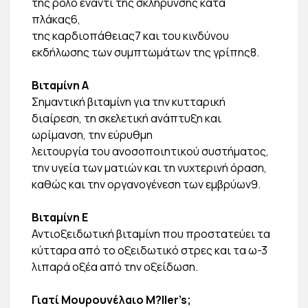
της ρόλο έναντι της σκλήρυνσης κατά
πλάκας6,
της καρδιοπάθειας7 και του κινδύνου
εκδήλωσης των συμπτωμάτων της γρίπης8.
Βιταμίνη Α
Σημαντική βιταμίνη για την κυτταρική
διαίρεση, τη σκελετική ανάπτυξη και
ωρίμανση, την εύρυθμη
λειτουργία του ανοσοποιητικού συστήματος,
την υγεία των ματιών και τη νυχτερινή όραση,
καθώς και την οργανογένεση των εμβρύων9.
Βιταμίνη Ε
Αντιοξειδωτική βιταμίνη που προστατεύει τα
κύτταρα από το οξειδωτικό στρες και τα ω-3
λιπαρά οξέα από την οξείδωση.
Γιατί Μουρουνέλαιο M?ller’s;