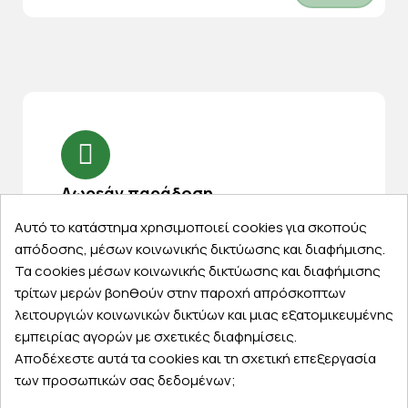
Δωρεάν παράδοση
για παραγγελίες άνω των 39€ και έως 2 κιλά
Αυτό το κατάστημα χρησιμοποιεί cookies για σκοπούς
τα μεταφορικά είναι δωρεάν
απόδοσης, μέσων κοινωνικής δικτύωσης και διαφήμισης.
Τα cookies μέσων κοινωνικής δικτύωσης και διαφήμισης
τρίτων μερών βοηθούν στην παροχή απρόσκοπτων
λειτουργιών κοινωνικών δικτύων και μιας εξατομικευμένης
14 ημέρες για επιστροφές
εμπειρίας αγορών με σχετικές διαφημίσεις.
Αποδέχεστε αυτά τα cookies και τη σχετική επεξεργασία
Eπιστρέψτε την παραγγελία σας ή μέρος
των προσωπικών σας δεδομένων;
από αυτή εντός 14 ημερών