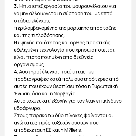
3.
Ήπια επεξεργασία του μουρουνέλαιου για
να μην αλλοιώνεται η σύστασή του, με επτά
στάδια ελέγχου,
περιλαμβανομένης της μοριακής απόσταξης
και της τιτλοδότησης.
Η υψηλής ποιότητας και ορθής πρακτικής
εξελιγμένη τεχνολογία που χρησιμοποιείται
είναι πιστοποιημένη από διεθνείς
οργανισμούς.
4.
Αυστηροί έλεγχοι ποιότητας, με
προδιαγραφές κατά πολύ αυστηρότερες από
αυτές που έχουν θεσπίσει τόσο η Ευρωπαϊκή
Ένωση, όσο και η Νορβηγία.
Αυτό ισχύει κατ’ εξοχήν για τον λίαν επικίνδυνο
υδράργυρο.
Στους παρακάτω δύο πίνακες φαίνονται οι
ανώτατες τιμές τοξικών ουσιών που
αποδέχεται η ΕΕ και η M?ller’s.