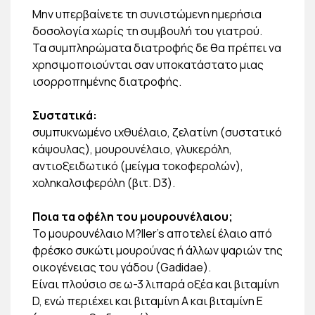
Μην υπερβαίνετε τη συνιστώμενη ημερήσια
δοσολογία χωρίς τη συμβουλή του γιατρού.
Τα συμπληρώματα διατροφής δε θα πρέπει να
χρησιμοποιούνται σαν υποκατάστατο μιας
ισορροπημένης διατροφής.
Συστατικά:
συμπυκνωμένο ιχθυέλαιο, ζελατίνη (συστατικό
κάψουλας), μουρουνέλαιο, γλυκερόλη,
αντιοξειδωτικό (μείγμα τοκοφερολών),
χοληκαλσιφερόλη (βιτ. D3).
Ποια τα οφέλη του μουρουνέλαιου;
Το μουρουνέλαιο M?ller’s αποτελεί έλαιο από
φρέσκο συκώτι μουρούνας ή άλλων ψαριών της
οικογένειας του γάδου (Gadidae).
Είναι πλούσιο σε ω-3 λιπαρά οξέα και βιταμίνη
D, ενώ περιέχει και βιταμίνη Α και βιταμίνη Ε