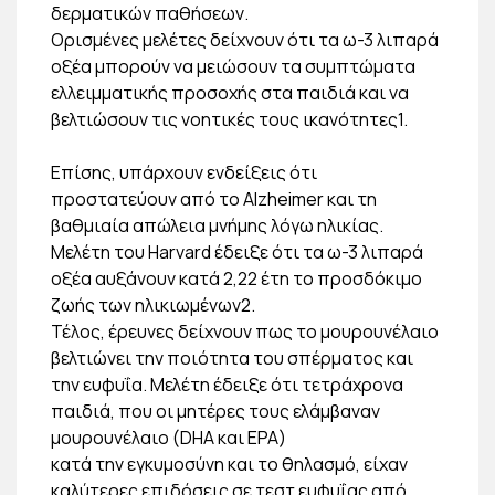
δερματικών παθήσεων.
Ορισμένες μελέτες δείχνουν ότι τα ω-3 λιπαρά
οξέα μπορούν να μειώσουν τα συμπτώματα
ελλειμματικής προσοχής στα παιδιά και να
βελτιώσουν τις νοητικές τους ικανότητες1.
Επίσης, υπάρχουν ενδείξεις ότι
προστατεύουν από το Alzheimer και τη
βαθμιαία απώλεια μνήμης λόγω ηλικίας.
Μελέτη του Harvard έδειξε ότι τα ω-3 λιπαρά
οξέα αυξάνουν κατά 2,22 έτη το προσδόκιμο
ζωής των ηλικιωμένων2.
Τέλος, έρευνες δείχνουν πως το μουρουνέλαιο
βελτιώνει την ποιότητα του σπέρματος και
την ευφυΐα. Μελέτη έδειξε ότι τετράχρονα
παιδιά, που οι μητέρες τους ελάμβαναν
μουρουνέλαιο (DHA και EPA)
κατά την εγκυμοσύνη και το θηλασμό, είχαν
καλύτερες επιδόσεις σε τεστ ευφυΐας από