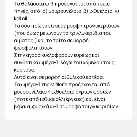
Τα θαλάσσια ω-3 προέρχονται από τρεις
πηγές, από: α) μουρουνέλαιο, β) ιχθυέλαιο, γ)
krill oil.
Τα δύο πρώτα είναι σε μορφή τριγλυκεριδίων
(που όμως μειώνουν τα τριγλυκερίδια του
αίματος!) και το τρίτο σε μορφή
φωσφολιπιδίων.
Στην αγορά κυκλοφορούν ευρέως και
συνθετικά ωμέγα-3, λόγω του χαμηλού τους
κόστους.
Αυτά είναι σε μορφή αιθυλικού εστέρα.
Τα ωμέγα-3 της M?ller’s προέρχονται από
μουρουνέλαιο ή ιχθυέλαιο άγριων ψαριών
(ποτέ από ιχθυοκαλλιέργειες) και είναι,
βέβαια, φυσικά ω-3 σε μορφή τριγλυκεριδίων.