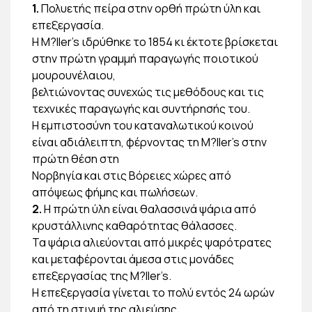
1.
Πολυετής πείρα στην ορθή πρώτη ύλη και
επεξεργασία.
Η M?ller’s ιδρύθηκε το 1854 κι έκτοτε βρίσκεται
στην πρώτη γραμμή παραγωγής ποιοτικού
μουρουνέλαιου,
βελτιώνοντας συνεχώς τις μεθόδους και τις
τεχνικές παραγωγής και συντήρησής του.
Η εμπιστοσύνη του καταναλωτικού κοινού
είναι αδιάλειπτη, φέρνοντας τη M?ller’s στην
πρώτη θέση στη
Νορβηγία και στις Βόρειες χώρες από
απόψεως φήμης και πωλήσεων.
2.
Η πρώτη ύλη είναι θαλασσινά ψάρια από
κρυστάλλινης καθαρότητας θάλασσες.
Τα ψάρια αλιεύονται από μικρές ψαρότρατες
και μεταφέρονται άμεσα στις μονάδες
επεξεργασίας της M?ller’s.
Η επεξεργασία γίνεται το πολύ εντός 24 ωρών
από τη στιγμή της αλιεύσης.