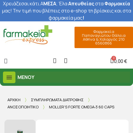
Χρειάζεσαι κάτι Α
ΜΕΣΑ
; Έ
λα
Απευθείας
στα
Φαρμακεία
μας
! Την τιμή που βλέπεις στο e-shop τη βρίσκεις και στα
φαρμακεία μας
!
Φαρμακεία
Παπαναγιώτου Θάλεια
Αθήνα & Χολαργός 210
6560866
0,00 €
ΜΕΝΟΎ
ΑΡΧΙΚΉ
ΣΥΜΠΛΗΡΏΜΑΤΑ ΔΙΑΤΡΟΦΉΣ
ΑΝΟΣΟΠΟΙΗΤΙΚΌ
MOLLER'S FORTE OMEGA-3 60 CAPS