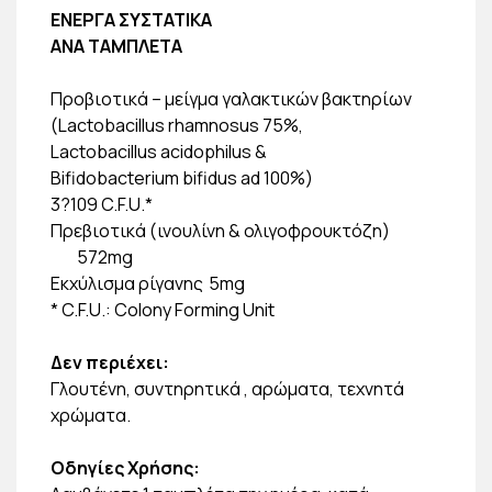
ΕΝΕΡΓΑ ΣΥΣΤΑΤΙΚΑ
ΑΝΑ TAMΠΛΕΤΑ
Προβιοτικά – μείγμα γαλακτικών βακτηρίων
(Lactobacillus rhamnosus 75%,
Lactobacillus acidophilus &
Bifidobacterium bifidus ad 100%)
3?109 C.F.U.*
Πρεβιοτικά (ινουλίνη & ολιγοφρουκτόζη)
572mg
Εκχύλισμα ρίγανης
5mg
* C.F.U.: Colony Forming Unit
Δεν περιέχει:
Γλουτένη, συντηρητικά , αρώματα, τεχνητά
χρώματα.
Οδηγίες Χρήσης: