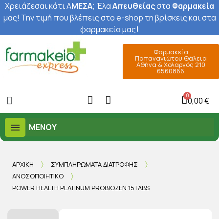
Χρειάζεσαι κάτι Α
ΜΕΣΑ
; Έ
λα
Απευθείας
στα
Φαρμακεία
μας
! Την τιμή που βλέπεις στο e-shop τη βρίσκεις και στα
φαρμακεία μας
!
Φαρμακεία
Παπαναγιώτου Θάλεια
Αθήνα & Χολαργός 210
6560866
0,00 €
ΜΕΝΟΎ
ΑΡΧΙΚΉ
ΣΥΜΠΛΗΡΏΜΑΤΑ ΔΙΑΤΡΟΦΉΣ
ΑΝΟΣΟΠΟΙΗΤΙΚΌ
POWER HEALTH PLATINUM PROBIOZEN 15TABS