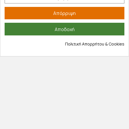
Απόρριψη
Αποδοχή
Εξυπηρέτηση πελατών
Πολιτική Απορρήτου & Cookies
Λογαριασμός
Τα αγαπημένα μου
Τρόποι παραγγελίας
Τρόποι πληρωμής
Έξοδα αποστολής
Επιστροφές προϊοντων
Εξέλιξη παραγγελίας
Πληροφορίες
Επικοινωνία
Σχετικά με εμάς