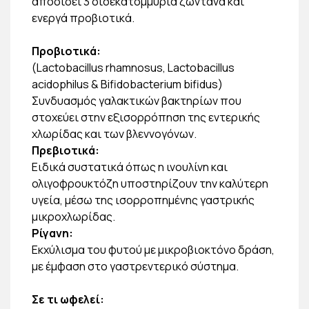
αποδίδει 3 δισεκατομμύρια ζωντανά και
ενεργά προβιοτικά.
Προβιοτικά:
(Lactobacillus rhamnosus, Lactobacillus
acidophilus & Bifidobacterium bifidus)
Συνδυασμός γαλακτικών βακτηρίων που
στοχεύει στην εξισορρόπηση της εντερικής
χλωρίδας και των βλεννογόνων.
Πρεβιοτικά:
Ειδικά συστατικά όπως η ινουλίνη και
ολιγοφρουκτόζη υποστηρίζουν την καλύτερη
υγεία, μέσω της ισορροπημένης γαστρικής
μικροχλωρίδας.
Ρίγανη:
Εκχύλισμα του φυτού με μικροβιοκτόνο δράση,
με έμφαση στο γαστρεντερικό σύστημα.
Σε τι ωφελεί: