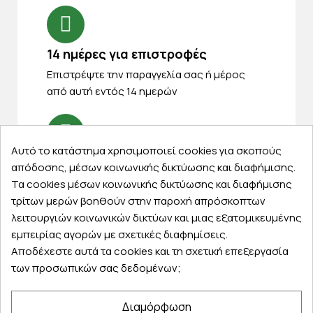
14 ημέρες για επιστροφές
Eπιστρέψτε την παραγγελία σας ή μέρος
από αυτή εντός 14 ημερών
Αυτό το κατάστημα χρησιμοποιεί cookies για σκοπούς
Δωρεάν παραλαβή
απόδοσης, μέσων κοινωνικής δικτύωσης και διαφήμισης.
Παραλάβετε την παραγγελία σας δωρεάν
Τα cookies μέσων κοινωνικής δικτύωσης και διαφήμισης
από ένα κατάστημα μας
τρίτων μερών βοηθούν στην παροχή απρόσκοπτων
λειτουργιών κοινωνικών δικτύων και μιας εξατομικευμένης
εμπειρίας αγορών με σχετικές διαφημίσεις.
Αποδέχεστε αυτά τα cookies και τη σχετική επεξεργασία
των προσωπικών σας δεδομένων;
Express αποστολές
Κάντε σήμερα την παραγγελία σας και
Διαμόρφωση
παραλάβετε αύριο στην πόρτα σας