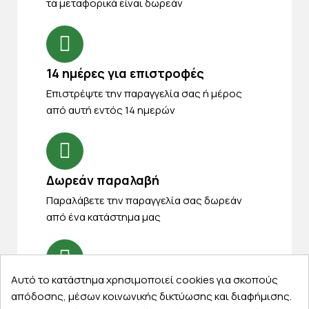
τα μεταφορικά είναι δωρεάν
14 ημέρες για επιστροφές
Eπιστρέψτε την παραγγελία σας ή μέρος
από αυτή εντός 14 ημερών
Δωρεάν παραλαβή
Παραλάβετε την παραγγελία σας δωρεάν
από ένα κατάστημα μας
Αυτό το κατάστημα χρησιμοποιεί cookies για σκοπούς
Express αποστολές
απόδοσης, μέσων κοινωνικής δικτύωσης και διαφήμισης.
Κάντε σήμερα την παραγγελία σας και