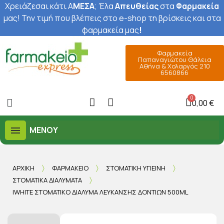
Χρειάζεσαι κάτι Α
ΜΕΣΑ
; Έ
λα
Απευθείας
στα
Φαρμακεία
μας
! Την τιμή που βλέπεις στο e-shop τη βρίσκεις και στα
φαρμακεία μας
!
Φαρμακεία
Παπαναγιώτου Θάλεια
Αθήνα & Χολαργός 210
6560866
0,00 €
ΜΕΝΟΎ
ΑΡΧΙΚΉ
ΦΑΡΜΑΚΕΊΟ
ΣΤΟΜΑΤΙΚΉ ΥΓΙΕΙΝΉ
ΣΤΟΜΑΤΙΚΆ ΔΙΑΛΎΜΑΤΑ
IWHITE ΣΤΟΜΑΤΙΚΌ ΔΙΆΛΥΜΑ ΛΕΎΚΑΝΣΗΣ ΔΟΝΤΙΏΝ 500ML