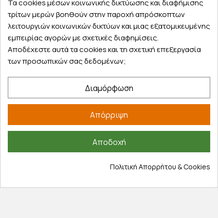
Τα cookies μέσων κοινωνικής δικτύωσης και διαφήμισης
παραλάβετε αύριο στην πόρτα σας
τρίτων μερών βοηθούν στην παροχή απρόσκοπτων
λειτουργιών κοινωνικών δικτύων και μιας εξατομικευμένης
εμπειρίας αγορών με σχετικές διαφημίσεις.
Αποδέχεστε αυτά τα cookies και τη σχετική επεξεργασία
των προσωπικών σας δεδομένων;
Εξυπηρέτηση πελατών
Διαμόρφωση
Λογαριασμός
Τα αγαπημένα μου
Απόρριψη
Τρόποι παραγγελίας
Τρόποι πληρωμής
Αποδοχή
Έξοδα αποστολής
Επιστροφές προϊοντων
Πολιτική Απορρήτου & Cookies
Εξέλιξη παραγγελίας
Πληροφορίες
Επικοινωνία