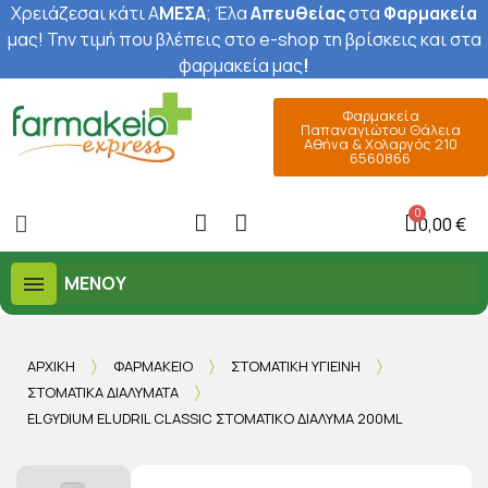
Χρειάζεσαι κάτι Α
ΜΕΣΑ
; Έ
λα
Απευθείας
στα
Φαρμακεία
μας
! Την τιμή που βλέπεις στο e-shop τη βρίσκεις και στα
φαρμακεία μας
!
Φαρμακεία
Παπαναγιώτου Θάλεια
Αθήνα & Χολαργός 210
6560866
0,00 €
ΜΕΝΟΎ
ΑΡΧΙΚΉ
ΦΑΡΜΑΚΕΊΟ
ΣΤΟΜΑΤΙΚΉ ΥΓΙΕΙΝΉ
ΣΤΟΜΑΤΙΚΆ ΔΙΑΛΎΜΑΤΑ
ELGYDIUM ELUDRIL CLASSIC ΣΤΟΜΑΤΙΚΌ ΔΙΆΛΥΜΑ 200ML