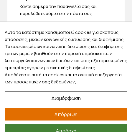
Κάντε σήμερα την παραγγελία σας και
παραλάβετε αύριο στην πόρτα σας
Αυτό το κατάστημα χρησιμοποιεί cookies για σκοπούς
απόδοσης, μέσων κοινωνικής δικτύωσης και διαφήμισης.
Τα cookies μέσων κοινωνικής δικτύωσης και διαφήμισης
Εξυπηρέτηση πελατών
τρίτων μερών βοηθούν στην παροχή απρόσκοπτων
λειτουργιών κοινωνικών δικτύων και μιας εξατομικευμένης
Λογαριασμός
εμπειρίας αγορών με σχετικές διαφημίσεις.
Τα αγαπημένα μου
Αποδέχεστε αυτά τα cookies και τη σχετική επεξεργασία
Τρόποι παραγγελίας
των προσωπικών σας δεδομένων;
Τρόποι πληρωμής
Έξοδα αποστολής
Διαμόρφωση
Επιστροφές προϊοντων
Εξέλιξη παραγγελίας
Απόρριψη
Πληροφορίες
Αποδοχή