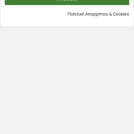
Επικοινωνία
Σχετικά με εμάς
Πολιτική Απορρήτου & Cookies
Πολιτική απορρήτου
Όροι χρήσης
Cookies
Άρθρα
Αποκλειστικές προσφορές
Εγγραφείτε με το email σας για να ενημερώνεστε
πρώτοι για προσφορές, διαγωνισμούς, εκπτωτικούς
κωδικούς και μοναδικά δώρα!