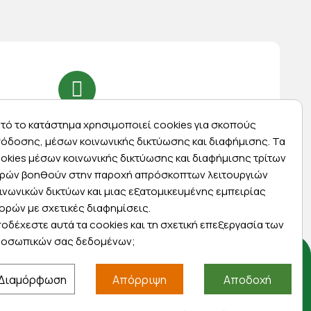
Express αποστολές
τό το κατάστημα χρησιμοποιεί cookies για σκοπούς
όδοσης, μέσων κοινωνικής δικτύωσης και διαφήμισης. Τα
ας
Κάντε σήμερα την παραγγελία σας και
okies μέσων κοινωνικής δικτύωσης και διαφήμισης τρίτων
ας
παραλάβετε αύριο στην πόρτα σας
ρών βοηθούν στην παροχή απρόσκοπτων λειτουργιών
ινωνικών δικτύων και μιας εξατομικευμένης εμπειρίας
ορών με σχετικές διαφημίσεις.
οδέχεστε αυτά τα cookies και τη σχετική επεξεργασία των
οσωπικών σας δεδομένων;
Αποκλειστικές προσφορές
Διαμόρφωση
Απόρριψη
Αποδοχή
Εγγραφείτε με το email σας για να ενημερώνεστε