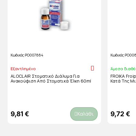
Κωδικός
PO007884
Κωδικός
PO008
Εξαντλημένο
Άμεσα διαθέ
ALOCLAIR Στοματικό Διάλυμα Για
FROIKA Froi
Ανακούφιση Από Στοματικά Έλκη 60ml
Κατά Της Μ
9,81 €
9,72 €
Καλάθι