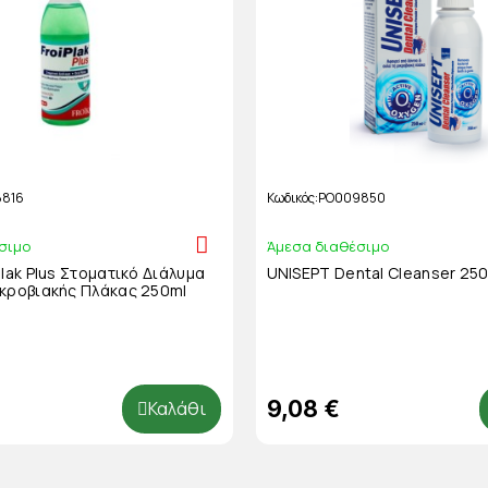
816
Κωδικός
PO009850
σιμο
Άμεσα διαθέσιμο
plak Plus Στοματικό Διάλυμα
UNISEPT Dental Cleanser 25
ικροβιακής Πλάκας 250ml
9,08 €
Καλάθι