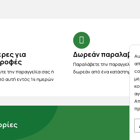
έρες για
Δωρεάν παραλαβή
Αυ
τροφές
απ
Παραλάβετε την παραγγελία σ
co
τε την παραγγελία σας ή
δωρεάν από ένα κατάστημα μ
με
ό αυτή εντός 14 ημερών
κο
αγ
Απ
πρ
ρίες