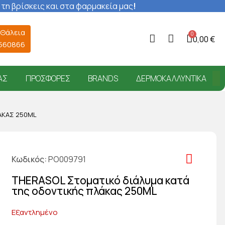
 τη βρίσκεις και στα φαρμακεία μας
!
 Θάλεια
0,00 €
6560866
ΑΣ
ΠΡΟΣΦΟΡΈΣ
BRANDS
ΔΕΡΜΟΚΑΛΛΥΝΤΙΚΆ
ΆΚΑΣ 250ML
Κωδικός
PO009791
THERASOL Στοματικό διάλυμα κατά
της οδοντικής πλάκας 250ML
Εξαντλημένο