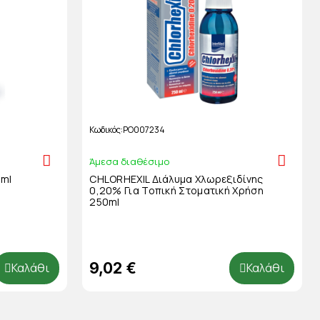
Κωδικός
PO007234
Άμεσα διαθέσιμο
0ml
CHLORHEXIL Διάλυμα Χλωρεξιδίνης
0,20% Για Τοπική Στοματική Χρήση
250ml
9,02 €
Καλάθι
Καλάθι