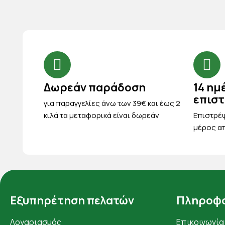
Δωρεάν παράδοση
14 ημ
επισ
για παραγγελίες άνω των 39€ και έως 2
κιλά τα μεταφορικά είναι δωρεάν
Eπιστρέψ
μέρος απ
Εξυπηρέτηση πελατών
Πληροφο
Λογαριασμός
Επικοινωνία