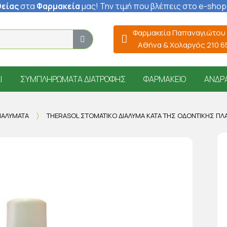
είας
στα
Φαρμακεία
μας
! Την τιμή που βλέπεις στο e-shop
Φαρμακεία Παπαναγιώτου
Αθήνα & Χολαργός 210 
Ί
ΣΥΜΠΛΗΡΏΜΑΤΑ ΔΙΑΤΡΟΦΉΣ
ΦΑΡΜΑΚΕΊΟ
ΆΝΔΡ
ΙΑΛΎΜΑΤΑ
THERASOL ΣΤΟΜΑΤΙΚΌ ΔΙΆΛΥΜΑ ΚΑΤΆ ΤΗΣ ΟΔΟΝΤΙΚΉΣ ΠΛ