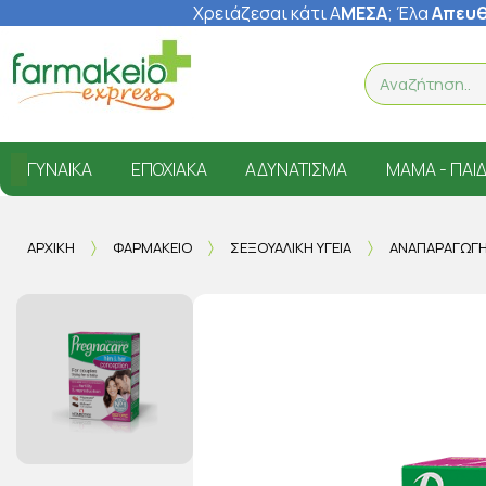
Χρειάζεσαι κάτι Α
ΜΕΣΑ
; Έ
λα
Απευθ
ΓΥΝΑΊΚΑ
ΕΠΟΧΙΑΚΆ
ΑΔΥΝΆΤΙΣΜΑ
ΜΑΜΆ - ΠΑΙΔ
ΑΡΧΙΚΉ
ΦΑΡΜΑΚΕΊΟ
ΣΕΞΟΥΑΛΙΚΉ ΥΓΕΊΑ
ΑΝΑΠΑΡΑΓΩΓ