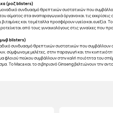
κα (ροζ blisters)
 μοναδικό συνδυασμό θρεπτικών συστατικών που συμβάλλουν
 του αίματος στα αναπαραγωγικά όργανα και τις εκκρίσεις 
ι βιταμίνες και τα μέταλλα προσφέρουν υγεία και ευεξία. Τ
 προτείνεται από τους γυναικολόγους στις γυναίκες που π
μωβ blisters)
ναδικό συνδυασμό θρεπτικών συστατικών που συμβάλλουν στ
λουν, σύμφωνα με μελέτες, στην παραγωγή και την κινητικό
ύλισμα φλοιού πεύκου συμβάλλουν στην καλή ποιότητα του σπ
α. Το Maca και το σιβηριανό Ginseng βελτιώνουν την αντοχ