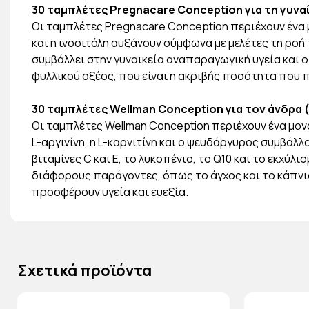
30 ταμπλέτες Pregnacare Conception για τη γυναί
Οι ταμπλέτες Pregnacare Conception περιέχουν ένα
και η ινοσιτόλη αυξάνουν σύμφωνα με μελέτες τη ροή
συμβάλλει στην γυναικεία αναπαραγωγική υγεία και ο
φυλλικoύ οξέος, που είναι η ακριβής ποσότητα που
30 ταμπλέτες Wellman Conception για τον άνδρα (
Οι ταμπλέτες Wellman Conception περιέχουν ένα μο
L-αργινίνη, η L-καρνιτίνη και ο ψευδάργυρος συμβάλ
βιταμίνες C και E, το λυκοπένιο, το Q10 και το εκχ
διάφορους παράγοντες, όπως το άγχος και το κάπνισμ
προσφέρουν υγεία και ευεξία.
Σχετικά προϊόντα