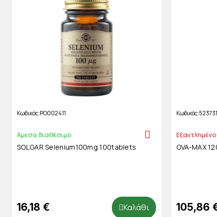
Κωδικός
PO002411
Κωδικός
52373
Άμεσα διαθέσιμο
Εξαντλημένο
SOLGAR Selenium100mg 100tablets
OVA-MAX 12
16,18 €
105,86 
Καλάθι