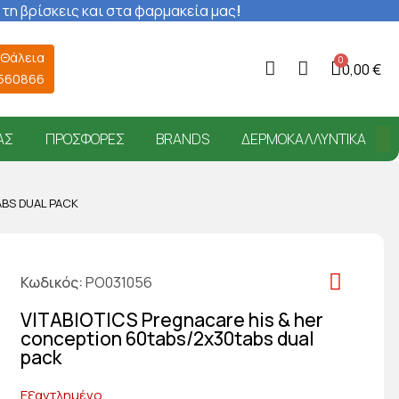
 τη βρίσκεις και στα φαρμακεία μας
!
 Θάλεια
0,00 €
6560866
ΑΣ
ΠΡΟΣΦΟΡΈΣ
BRANDS
ΔΕΡΜΟΚΑΛΛΥΝΤΙΚΆ
ABS DUAL PACK
Κωδικός
PO031056
VITABIOTICS Pregnacare his & her
conception 60tabs/2x30tabs dual
pack
Εξαντλημένο