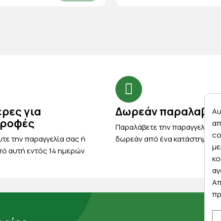
έρες για
Δωρεάν παραλαβή
Αυ
τροφές
απ
Παραλάβετε την παραγγελία σ
co
τε την παραγγελία σας ή
δωρεάν από ένα κατάστημα μ
με
ό αυτή εντός 14 ημερών
κο
αγ
Απ
πρ