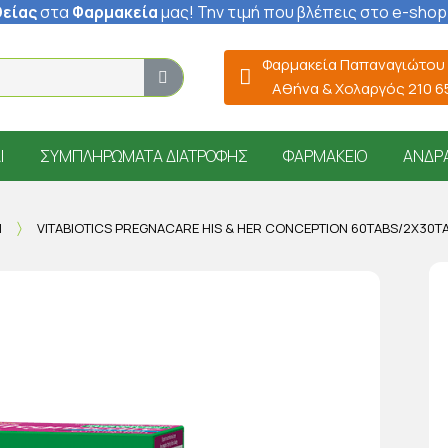
είας
στα
Φαρμακεία
μας
! Την τιμή που βλέπεις στο e-shop
Φαρμακεία Παπαναγιώτου
Αθήνα & Χολαργός 210 
Ί
ΣΥΜΠΛΗΡΏΜΑΤΑ ΔΙΑΤΡΟΦΉΣ
ΦΑΡΜΑΚΕΊΟ
ΆΝΔΡ
Ή
VITABIOTICS PREGNACARE HIS & HER CONCEPTION 60TABS/2X30T