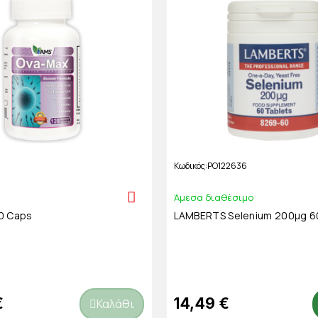
1
Κωδικός
PO122636
Άμεσα διαθέσιμο
0 Caps
LAMBERTS Selenium 200μg 6
€
14,49 €
Καλάθι