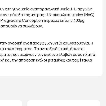
 στη γυναικεία αναπαραγωγική υγεία. Η L-αργινίνη
στον τράχηλο της μήτρας. Η Ν-ακετυλοκυστεΐνη (NAC)
ο Pregnacare Conception περιέχει επίσης 400μg
ροσπαθούν να συλλάβουν.
ην ανδρική αναπαραγωγική υγεία και λειτουργία. Η
τητα του σπέρματος. Τα αντιοξειδωτικά, όπως οι
έρματος και μειώνουν τον κίνδυνο βλαβών σε αυτό από
ή και την απόδοση ενώ οι βιταμίνες και τα μέταλλα