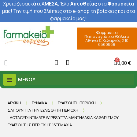
Χρειάζεσαι κάτι Α
ΜΕΣΑ
; Έ
λα
Απευθείας
στα
Φαρμακεία
μας
! Την τιμή που βλέπεις στο e-shop τη βρίσκεις και στα
φαρμακεία μας
!
Φαρμακεία
Παπαναγιώτου Θάλεια
Αθήνα & Χολαργός 210
6560866
0,00 €
ΜΕΝΟΎ
ΑΡΧΙΚΉ
ΓΥΝΑΊΚΑ
ΕΥΑΊΣΘΗΤΗ ΠΕΡΙΟΧΉ
ΣΑΠΟΎΝΙ ΓΙΑ ΤΗΝ ΕΥΑΊΣΘΗΤΗ ΠΕΡΙΟΧΉ
LACTACYD INTIMATE WIPES ΥΓΡΆ ΜΑΝΤΗΛΆΚΙΑ ΚΑΘΑΡΙΣΜΟΎ
ΕΥΑΊΣΘΗΤΗΣ ΠΕΡΙΟΧΉΣ 15ΤΕΜΆΧΙΑ