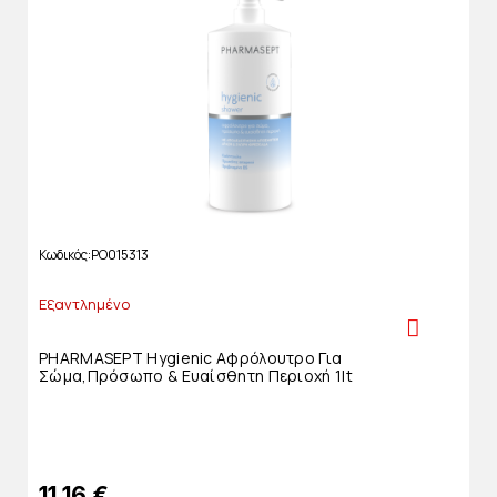
Κωδικός
PO015313
Εξαντλημένο
PHARMASEPT Hygienic Αφρόλουτρο Για
Σώμα,πρόσωπο & Ευαίσθητη Περιοχή 1lt
11,16 €