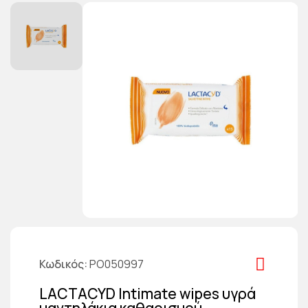
Κωδικός
PO050997
LACTACYD Intimate wipes υγρά
μαντηλάκια καθαρισμού