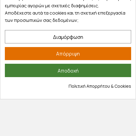
Εξυπηρέτηση πελατών
εμπειρίας αγορών με σχετικές διαφημίσεις.
Αποδέχεστε αυτά τα cookies και τη σχετική επεξεργασία
Λογαριασμός
των προσωπικών σας δεδομένων;
Τα αγαπημένα μου
Τρόποι παραγγελίας
Διαμόρφωση
Τρόποι πληρωμής
Έξοδα αποστολής
Απόρριψη
Επιστροφές προϊοντων
Εξέλιξη παραγγελίας
Αποδοχή
Πληροφορίες
Πολιτική Απορρήτου & Cookies
Επικοινωνία
Σχετικά με εμάς
Πολιτική απορρήτου
Όροι χρήσης
Cookies
Άρθρα