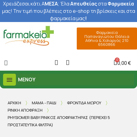
Χρειάζεσαι κάτι Α
ΜΕΣΑ
; Έ
λα
Απευθείας
στα
Φαρμακεία
μας
! Την τιμή που βλέπεις στο e-shop τη βρίσκεις και στα
φαρμακεία μας
!
Φαρμακεία
Παπαναγιώτου Θάλεια
Αθήνα & Χολαργός 210
6560866
0,00 €
ΜΕΝΟΎ
ΑΡΧΙΚΉ
ΜΑΜΆ - ΠΑΙΔΊ
ΦΡΟΝΤΊΔΑ ΜΩΡΟΎ
ΡΙΝΙΚΉ ΑΠΌΦΡΑΞΗ
PHYSIOMER BABY ΡΙΝΙΚΌΣ ΑΠΟΦΡΑΚΤΉΡΑΣ (ΠΕΡΙΈΧΕΙ 5
ΠΡΟΣΤΑΤΕΥΤΙΚΆ ΦΊΛΤΡΑ)