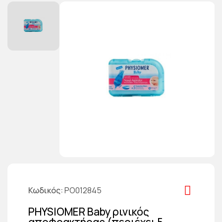
Κωδικός
PO012845
PHYSIOMER Baby ρινικός
αποφρακτήρας (περιέχει 5