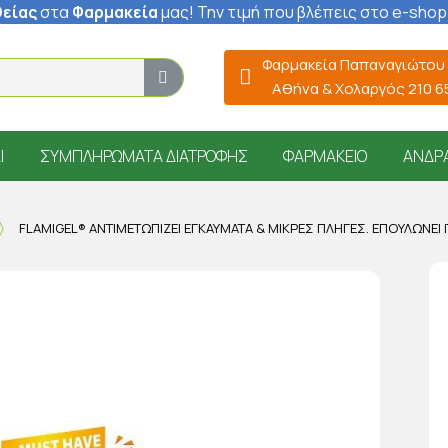
είας
στα
Φαρμακεία
μας
! Την τιμή που βλέπεις στο e-shop
Φαρμακεία Παπαναγιώτου
Αθήνα & Χολαργός 210 
Ί
ΣΥΜΠΛΗΡΏΜΑΤΑ ΔΙΑΤΡΟΦΉΣ
ΦΑΡΜΑΚΕΊΟ
ΆΝΔΡ
FLAMIGEL® ΑΝΤΙΜΕΤΩΠΊΖΕΙ ΕΓΚΑΎΜΑΤΑ & ΜΙΚΡΈΣ ΠΛΗΓΈΣ. ΕΠΟΥΛΏΝΕΙ