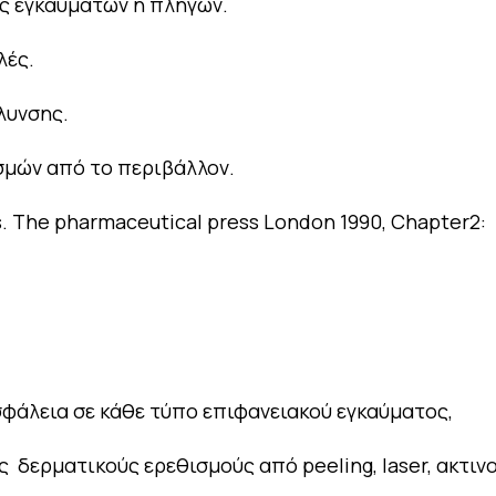
ς εγκαυμάτων ή πληγών.
λές.
λυνσης.
σμών από το περιβάλλον.
 The pharmaceutical press London 1990, Chapter2:
σφάλεια σε κάθε τύπο επιφανειακού εγκαύματος,
υς δερματικούς ερεθισμούς από peeling, laser, ακτι