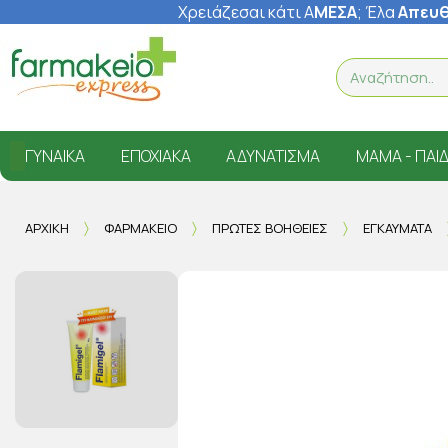
Χρειάζεσαι κάτι Α
ΜΕΣΑ
; Έ
λα
Απευθ
ΓΥΝΑΊΚΑ
ΕΠΟΧΙΑΚΆ
ΑΔΥΝΆΤΙΣΜΑ
ΜΑΜΆ - ΠΑΙΔ
ΑΡΧΙΚΉ
ΦΑΡΜΑΚΕΊΟ
ΠΡΏΤΕΣ ΒΟΉΘΕΙΕΣ
ΕΓΚΑΎΜΑΤΑ