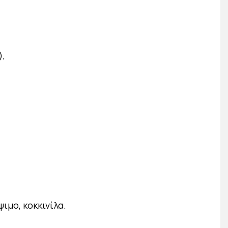
),
μο, κοκκινίλα.