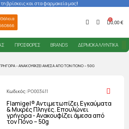
 τη βρίσκεις και στα φαρμακεία μας
!
 Θάλεια
0,00 €
6560866
ΑΣ
ΠΡΟΣΦΟΡΈΣ
BRANDS
ΔΕΡΜΟΚΑΛΛΥΝΤΙΚΆ
 ΓΡΉΓΟΡΑ - ΑΝΑΚΟΥΦΊΖΕΙ ΆΜΕΣΑ ΑΠΌ ΤΟΝ ΠΌΝΟ – 50G
Κωδικός
PO003411
Flamigel® Αντιμετωπίζει Εγκαύματα
& Μικρές Πληγές. Επουλώνει
γρήγορα - Ανακουφίζει άμεσα από
τον Πόνο – 50g