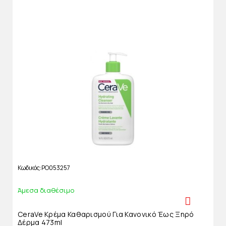
Κωδικός
PO053257
Άμεσα διαθέσιμο
CeraVe Κρέμα Καθαρισμού Για Κανονικό Έως Ξηρό
Δέρμα 473ml