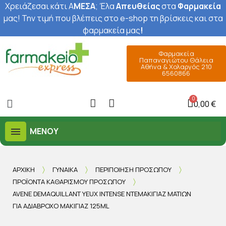
Χρειάζεσαι κάτι Α
ΜΕΣΑ
; Έ
λα
Απευθείας
στα
Φαρμακεία
μας
! Την τιμή που βλέπεις στο e-shop τη βρίσκεις και στα
φαρμακεία μας
!
Φαρμακεία
Παπαναγιώτου Θάλεια
Αθήνα & Χολαργός 210
6560866
0,00 €
ΜΕΝΟΎ
ΑΡΧΙΚΉ
ΓΥΝΑΊΚΑ
ΠΕΡΙΠΟΊΗΣΗ ΠΡΟΣΏΠΟΥ
ΠΡΟΪΌΝΤΑ ΚΑΘΑΡΙΣΜΟΎ ΠΡΟΣΏΠΟΥ
AVENE DEMAQUILLANT YEUX INTENSE ΝΤΕΜΑΚΙΓΙΆΖ ΜΑΤΙΏΝ
ΓΙΑ ΑΔΙΆΒΡΟΧΟ ΜΑΚΙΓΙΆΖ 125ML