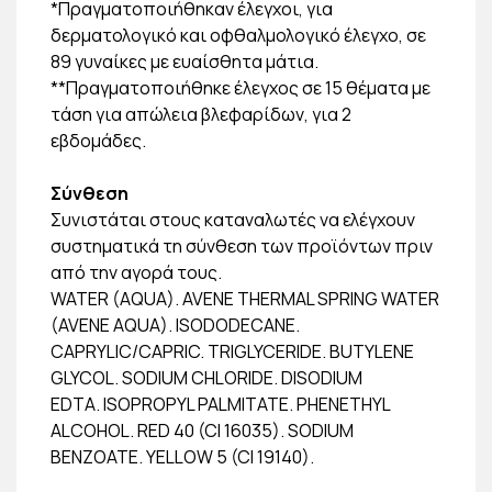
*Πραγματοποιήθηκαν έλεγχοι, για
δερματολογικό και οφθαλμολογικό έλεγχο, σε
89 γυναίκες με ευαίσθητα μάτια.
**Πραγματοποιήθηκε έλεγχος σε 15 θέματα με
τάση για απώλεια βλεφαρίδων, για 2
εβδομάδες.
Σύνθεση
Συνιστάται στους καταναλωτές να ελέγχουν
συστηματικά τη σύνθεση των προϊόντων πριν
από την αγορά τους.
WATER (AQUA). AVENE THERMAL SPRING WATER
(AVENE AQUA). ISODODECANE.
CAPRYLIC/CAPRIC. TRIGLYCERIDE. BUTYLENE
GLYCOL. SODIUM CHLORIDE. DISODIUM
EDTA. ISOPROPYL PALMITATE. PHENETHYL
ALCOHOL. RED 40 (CI 16035). SODIUM
BENZOATE. YELLOW 5 (CI 19140).