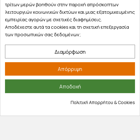
τρίτων μερών βοηθούν στην παροχή απρόσκοπτων
λειτουργιών κοινωνικών δικτύων και μιας εξατομικευμένης
εμπειρίας αγορών με σχετικές διαφημίσεις.
Αποδέχεστε αυτά τα cookies και τη σχετική επεξεργασία
των προσωπικών σας δεδομένων;
Εξυπηρέτηση πελατών
Λογαριασμός
Διαμόρφωση
Τα αγαπημένα μου
Τρόποι παραγγελίας
Απόρριψη
Τρόποι πληρωμής
Έξοδα αποστολής
Αποδοχή
Επιστροφές προϊοντων
Εξέλιξη παραγγελίας
Πολιτική Απορρήτου & Cookies
Πληροφορίες
Επικοινωνία
Σχετικά με εμάς