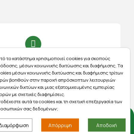
Express αποστολές
τό το κατάστημα χρησιμοποιεί cookies για σκοπούς
όδοσης, μέσων κοινωνικής δικτύωσης και διαφήμισης. Τα
ας
Κάντε σήμερα την παραγγελία σας και
okies μέσων κοινωνικής δικτύωσης και διαφήμισης τρίτων
ας
παραλάβετε αύριο στην πόρτα σας
ρών βοηθούν στην παροχή απρόσκοπτων λειτουργιών
ινωνικών δικτύων και μιας εξατομικευμένης εμπειρίας
ορών με σχετικές διαφημίσεις.
οδέχεστε αυτά τα cookies και τη σχετική επεξεργασία των
οσωπικών σας δεδομένων;
Αποκλειστικές προσφορές
Διαμόρφωση
Απόρριψη
Αποδοχή