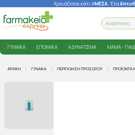
Χρειάζεσαι κάτι Α
ΜΕΣΑ
; Έ
λα
Απευθ
ΓΥΝΑΊΚΑ
ΕΠΟΧΙΑΚΆ
ΑΔΥΝΆΤΙΣΜΑ
ΜΑΜΆ - ΠΑΙΔ
ΑΡΧΙΚΉ
ΓΥΝΑΊΚΑ
ΠΕΡΙΠΟΊΗΣΗ ΠΡΟΣΏΠΟΥ
ΠΡΟΪΌΝΤΑ 