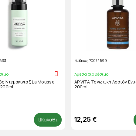
833
Κωδικός
PO074599
σιμο
Άμεσα διαθέσιμο
ός Ντεμακιγιάζ La Mousse
APIVITA Τονωτική Λοσιόν Εν
 200ml
200ml
12,25 €
Καλάθι