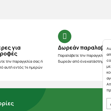
έρες για
Δωρεάν παραλαβή
Αυ
τροφές
απ
Παραλάβετε την παραγγελία σ
co
τε την παραγγελία σας ή
δωρεάν από ένα κατάστημα μ
με
ό αυτή εντός 14 ημερών
κο
αγ
Απ
πρ
ρίες