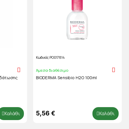
Κωδικός
PO017814
Άμεσα διαθέσιμο
υδάτωσης
BIODERMA Sensibio H2O 100ml
5,56 €
Καλάθι
Καλάθι