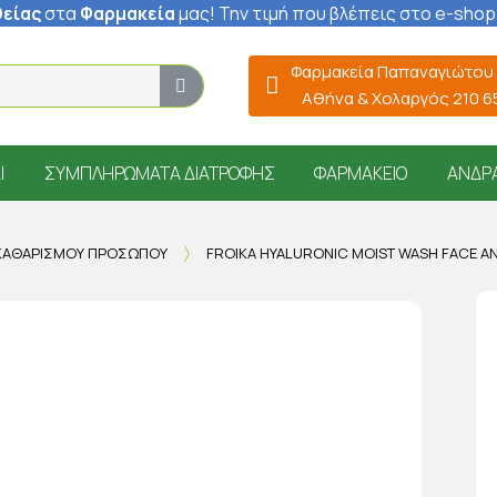
είας
στα
Φαρμακεία
μας
! Την τιμή που βλέπεις στο e-shop
Φαρμακεία Παπαναγιώτου
Αθήνα & Χολαργός 210 
Ί
ΣΥΜΠΛΗΡΏΜΑΤΑ ΔΙΑΤΡΟΦΉΣ
ΦΑΡΜΑΚΕΊΟ
ΆΝΔΡ
ΚΑΘΑΡΙΣΜΟΎ ΠΡΟΣΏΠΟΥ
FROIKA HYALURONIC MOIST WASH FACE A