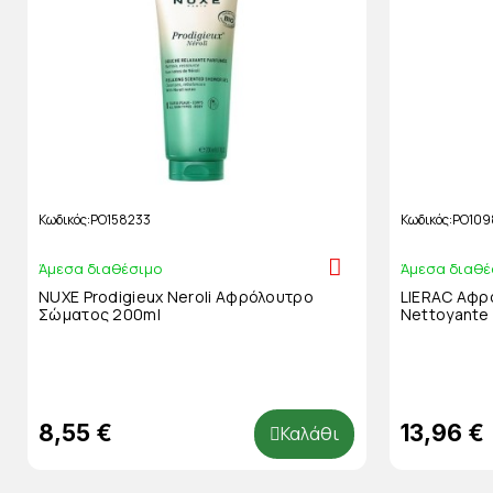
Κωδικός
PO158233
Κωδικός
PO109
Άμεσα διαθέσιμο
Άμεσα διαθέ
NUXE Prodigieux Neroli Αφρόλουτρο
LIERAC Αφρ
Σώματος 200ml
Nettoyante
8,55 €
13,96 €
Καλάθι