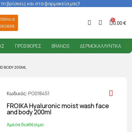
 τη βρίσκεις και στα φαρμακεία μας
!
 Θάλεια
0,00 €
6560866
ΑΣ
ΠΡΟΣΦΟΡΈΣ
BRANDS
ΔΕΡΜΟΚΑΛΛΥΝΤΙΚΆ
ND BODY 200ML
Κωδικός
PO018451
FROIKA Hyaluronic moist wash face
and body 200ml
Άμεσα διαθέσιμο