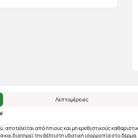
Λεπτομέρειες
l
, αποτελείται από ήπιους και μη ερεθιστικούς καθαριστ
 και διατηρεί την βέλτιστη υδατική ισορροπία στο δέρμα,