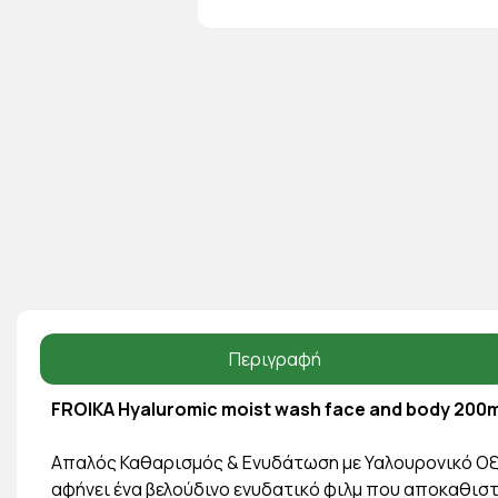
Περιγραφή
FROIKA Hyaluromic moist wash face and body 200m
Απαλός Καθαρισμός & Ενυδάτωση με Υαλουρονικό Οξύ
αφήνει ένα βελούδινο ενυδατικό φιλμ που αποκαθιστά