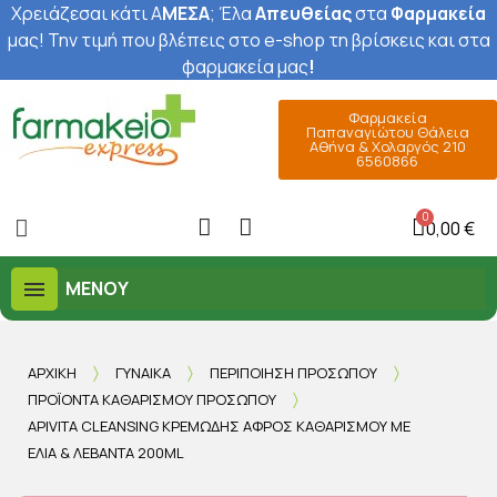
Χρειάζεσαι κάτι Α
ΜΕΣΑ
; Έ
λα
Απευθείας
στα
Φαρμακεία
μας
! Την τιμή που βλέπεις στο e-shop τη βρίσκεις και στα
φαρμακεία μας
!
Φαρμακεία
Παπαναγιώτου Θάλεια
Αθήνα & Χολαργός 210
6560866
0,00 €
ΜΕΝΟΎ
ΑΡΧΙΚΉ
ΓΥΝΑΊΚΑ
ΠΕΡΙΠΟΊΗΣΗ ΠΡΟΣΏΠΟΥ
ΠΡΟΪΌΝΤΑ ΚΑΘΑΡΙΣΜΟΎ ΠΡΟΣΏΠΟΥ
APIVITA CLEANSING ΚΡΕΜΏΔΗΣ ΑΦΡΌΣ ΚΑΘΑΡΙΣΜΟΎ ΜΕ
ΕΛΙΆ & ΛΕΒΆΝΤΑ 200ML