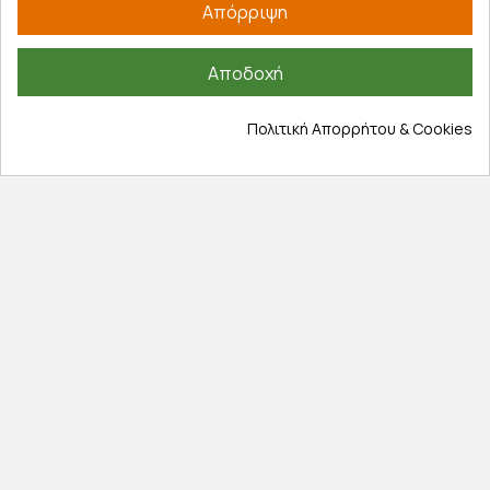
Απόρριψη
Έξοδα αποστολής
Επιστροφές προϊοντων
Αποδοχή
Εξέλιξη παραγγελίας
Πολιτική Απορρήτου & Cookies
Πληροφορίες
Επικοινωνία
Σχετικά με εμάς
Πολιτική απορρήτου
Όροι χρήσης
Cookies
Άρθρα
Αποκλειστικές προσφορές
Εγγραφείτε με το email σας για να ενημερώνεστε
πρώτοι για προσφορές, διαγωνισμούς, εκπτωτικούς
κωδικούς και μοναδικά δώρα!