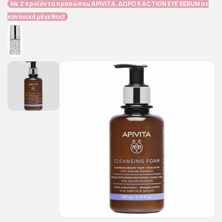
Με 2 προϊόντα προσώπου APIVITA, ΔΩΡΟ
5 ACTION EYE SERUM σε
κανονικό μέγεθος!