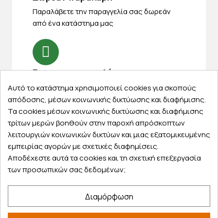
Παραλάβετε την παραγγελία σας δωρεάν
από ένα κατάστημα μας
Express αποστολές
Κάντε σήμερα την παραγγελία σας και
Αυτό το κατάστημα χρησιμοποιεί cookies για σκοπούς
παραλάβετε αύριο στην πόρτα σας
απόδοσης, μέσων κοινωνικής δικτύωσης και διαφήμισης.
Τα cookies μέσων κοινωνικής δικτύωσης και διαφήμισης
τρίτων μερών βοηθούν στην παροχή απρόσκοπτων
λειτουργιών κοινωνικών δικτύων και μιας εξατομικευμένης
εμπειρίας αγορών με σχετικές διαφημίσεις.
Εξυπηρέτηση πελατών
Αποδέχεστε αυτά τα cookies και τη σχετική επεξεργασία
των προσωπικών σας δεδομένων;
Λογαριασμός
Τα αγαπημένα μου
Διαμόρφωση
Τρόποι παραγγελίας
Τρόποι πληρωμής