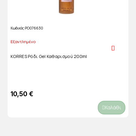
Κωδικός
PO076630
Εξαντλημένο
KORRES Ρόδι Gel Καθαρισμού 200ml
10,50 €
Καλάθι