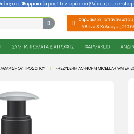
είας
στα
Φαρμακεία
μας
! Την τιμή που βλέπεις στο e-shop
Φαρμακεία Παπαναγιώτου
Αθήνα & Χολαργός 210 
Ί
ΣΥΜΠΛΗΡΏΜΑΤΑ ΔΙΑΤΡΟΦΉΣ
ΦΑΡΜΑΚΕΊΟ
ΆΝΔΡ
ΚΑΘΑΡΙΣΜΟΎ ΠΡΟΣΏΠΟΥ
FREZYDERM AC-NORM MICELLAR WATER 2