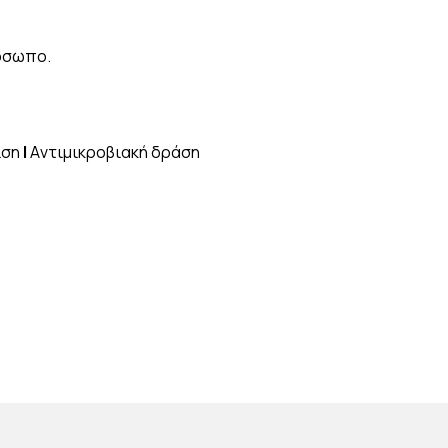
ρόσωπο.
ιση
|
Aντιμικροβιακή δράση