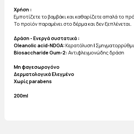
Χρήση
:
Εμποτίζετε το βαμβάκι και καθαρίζετε απαλά το π
Το προϊόν παραμένει στο δέρμα και δεν ξεπλένεται.
Δράση - Ενεργά συστατικά
:
Oleanolic acid-NDGA:
Κερατόλυση
|
Σμηγματορρύθμ
Biosaccharide Gum-2:
Αντιφλεγμονώδης δράση
Μη φαγεσωρογόνο
Δερματολογικά Ελεγμένο
Χωρίς parabens
200ml