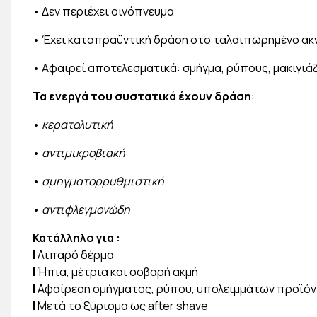
• Δεν περιέχει οινόπνευμα
• Έχει καταπραϋντική δράση στο ταλαιπωρημένο ακν
• Αφαιρεί αποτελεσματικά: σμήγμα, ρύπους, μακιγιά
Τα ενεργά του συστατικά έχουν δράση
:
•
κερατολυτική
•
αντιμικροβιακή
•
σμηγματορρυθμιστική
•
αντιφλεγμονώδη
Κατάλληλο για
:
|
Λιπαρό δέρμα
|
Ήπια, μέτρια και σοβαρή ακμή
|
Αφαίρεση σμήγματος, ρύπου, υπολειμμάτων προϊόν
|
Μετά το ξύρισμα ως after shave