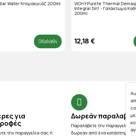
llar Water Ντεμακιγιάζ 200ml
VICHY Purete Thermal Demaqu
Integral 3in1 - Γαλάκτωμα Κ
200ml
12,18 €
Καλάθι
Αυ
απ
co
έρες για
Δωρεάν παραλαβή
με
τροφές
κο
Παραλάβετε την παραγγελία σ
αγ
τε την παραγγελία σας ή
δωρεάν από ένα κατάστημα μ