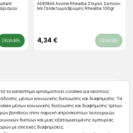
illant
ADERMA Avoine Rhealba Στερεό Σαπούνι
αθαρισμού
Με Γαλάκτωμα Βρώμης Rhealba 100gr
4,34 €
Καλάθι
Καλάθι
τό το κατάστημα χρησιμοποιεί cookies για σκοπούς
όδοσης, μέσων κοινωνικής δικτύωσης και διαφήμισης. Τα
okies μέσων κοινωνικής δικτύωσης και διαφήμισης τρίτων
Express αποστολές
ρών βοηθούν στην παροχή απρόσκοπτων λειτουργιών
ινωνικών δικτύων και μιας εξατομικευμένης εμπειρίας
ας
Κάντε σήμερα την παραγγελία σας και
ορών με σχετικές διαφημίσεις.
ας
παραλάβετε αύριο στην πόρτα σας