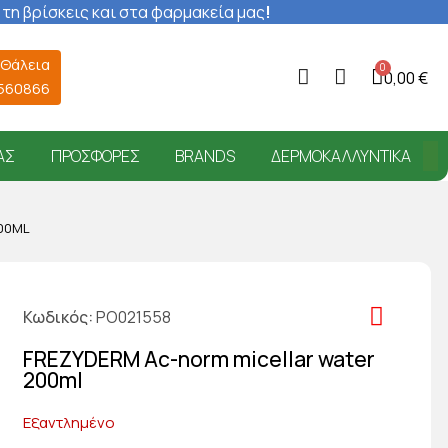
 τη βρίσκεις και στα φαρμακεία μας
!
 Θάλεια
0,00 €
6560866
ΑΣ
ΠΡΟΣΦΟΡΈΣ
BRANDS
ΔΕΡΜΟΚΑΛΛΥΝΤΙΚΆ
00ML
Κωδικός
PO021558
FREZYDERM Ac-norm micellar water
200ml
Εξαντλημένο