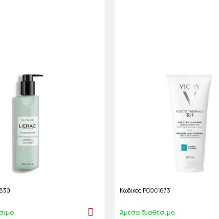
830
Κωδικός
PO001673
σιμο
Άμεσα διαθέσιμο