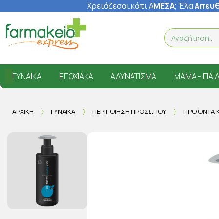
Χρειάζεσαι κάτι Α
ΜΕΣΑ
; Έ
λα
Απευθ
ΓΥΝΑΊΚΑ
ΕΠΟΧΙΑΚΆ
ΑΔΥΝΆΤΙΣΜΑ
ΜΑΜΆ - ΠΑΙΔ
ΑΡΧΙΚΉ
ΓΥΝΑΊΚΑ
ΠΕΡΙΠΟΊΗΣΗ ΠΡΟΣΏΠΟΥ
ΠΡΟΪΌΝΤΑ 