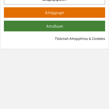
Λογαριασμός
Απόρριψη
Τα αγαπημένα μου
Τρόποι παραγγελίας
Αποδοχή
Τρόποι πληρωμής
Έξοδα αποστολής
Πολιτική Απορρήτου & Cookies
Επιστροφές προϊοντων
Εξέλιξη παραγγελίας
Πληροφορίες
Επικοινωνία
Σχετικά με εμάς
Πολιτική απορρήτου
Όροι χρήσης
Cookies
Άρθρα