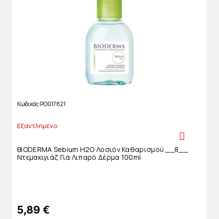
Κωδικός
PO017821
Εξαντλημένο
BIODERMA Sebium H2O Λοσιόν Καθαρισμού __8__
Ντεμακιγιάζ Για Λιπαρό Δέρμα 100ml
5,89 €