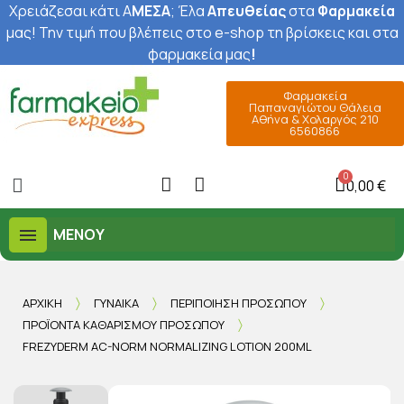
Χρειάζεσαι κάτι Α
ΜΕΣΑ
; Έ
λα
Απευθείας
στα
Φαρμακεία
μας
! Την τιμή που βλέπεις στο e-shop τη βρίσκεις και στα
φαρμακεία μας
!
Φαρμακεία
Παπαναγιώτου Θάλεια
Αθήνα & Χολαργός 210
6560866
0,00 €
ΜΕΝΟΎ
ΑΡΧΙΚΉ
ΓΥΝΑΊΚΑ
ΠΕΡΙΠΟΊΗΣΗ ΠΡΟΣΏΠΟΥ
ΠΡΟΪΌΝΤΑ ΚΑΘΑΡΙΣΜΟΎ ΠΡΟΣΏΠΟΥ
FREZYDERM AC-NORM NORMALIZING LOTION 200ML