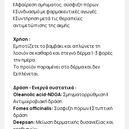
|
Αφαίρεση σμήγματος, σύσφιξη πόρων
|
Συνδυασμό με φαρμακευτικές αγωγές
|
Συντήρηση μετά τις θεραπείες
αντιμετώπισης της ακμής
Χρήση :
Εμποτίζετε το βαμβάκι και απλώνετε τη
λοσιόν σε καθαρό και στεγνό δέρμα 1-3 φορές
την ημέρα.
Το προϊόν παραμένει στο δέρμα και δεν
ξεπλένεται.
Δράση - Ενεργά συστατικά :
Oleanolic acid-NDGA:
Σμηγματορρύθμιση
|
Aντιμικροβιακή δράση
Fomes officinalis:
Σύσφιξη πόρων
|
Στυπτική
δράση
Deepsan:
Μείωση δερματικής δυσανεξίας και
ερεθισμών