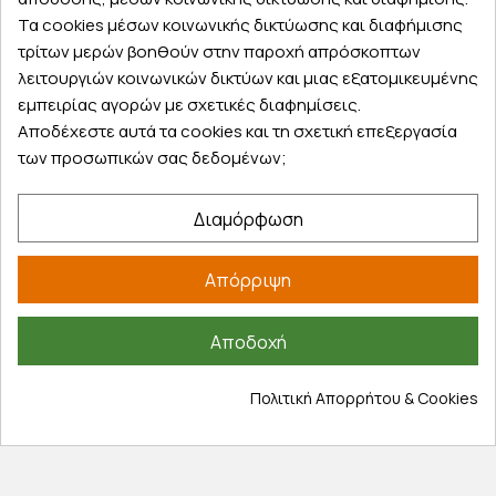
Τα αγαπημένα μου
Τα cookies μέσων κοινωνικής δικτύωσης και διαφήμισης
Τρόποι παραγγελίας
τρίτων μερών βοηθούν στην παροχή απρόσκοπτων
Τρόποι πληρωμής
λειτουργιών κοινωνικών δικτύων και μιας εξατομικευμένης
Έξοδα αποστολής
εμπειρίας αγορών με σχετικές διαφημίσεις.
Επιστροφές προϊοντων
Αποδέχεστε αυτά τα cookies και τη σχετική επεξεργασία
των προσωπικών σας δεδομένων;
Εξέλιξη παραγγελίας
Πληροφορίες
Διαμόρφωση
Επικοινωνία
Απόρριψη
Σχετικά με εμάς
Πολιτική απορρήτου
Όροι χρήσης
Αποδοχή
Cookies
Πολιτική Απορρήτου & Cookies
Άρθρα
Αποκλειστικές προσφορές