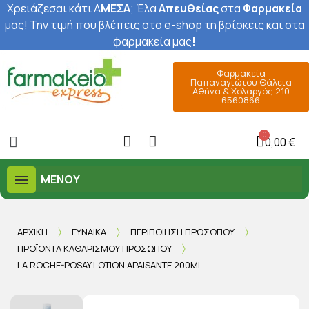
Χρειάζεσαι κάτι Α
ΜΕΣΑ
; Έ
λα
Απευθείας
στα
Φαρμακεία
μας
! Την τιμή που βλέπεις στο e-shop τη βρίσκεις και στα
φαρμακεία μας
!
Φαρμακεία
Παπαναγιώτου Θάλεια
Αθήνα & Χολαργός 210
6560866
0,00 €
ΜΕΝΟΎ
ΑΡΧΙΚΉ
ΓΥΝΑΊΚΑ
ΠΕΡΙΠΟΊΗΣΗ ΠΡΟΣΏΠΟΥ
ΠΡΟΪΌΝΤΑ ΚΑΘΑΡΙΣΜΟΎ ΠΡΟΣΏΠΟΥ
LA ROCHE-POSAY LOTION APAISANTE 200ML