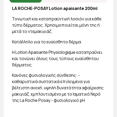
LA ROCHE-POSAY Lotion apaisante 200ml
Τονωτική και καταπραϋντική λοσιόν για κάθε
τύπο δέρματος. Χρησιμοποιείται μόνη της ή
μετά το ντεμακιγιάζ.
Κατάλληλο για το ευαίσθητο δέρμα.
Η Lotion Apaisante Physiologique καταπραΰνει
και τονώνει όλους τους τύπους ευαίσθητου
δέρματος.
Κανόνες φυσιολογικής σύνθεσης: -
καθαριστικά συστατικά επιλεγμένα για
βέλτιστη ανοχή, υψηλή δυνατότητα αφαίρεσης
μακιγιάζ, εμπλουτισμένο με το Ιαματικό Νερό
της La Roche Posay - φυσιολογικό pH