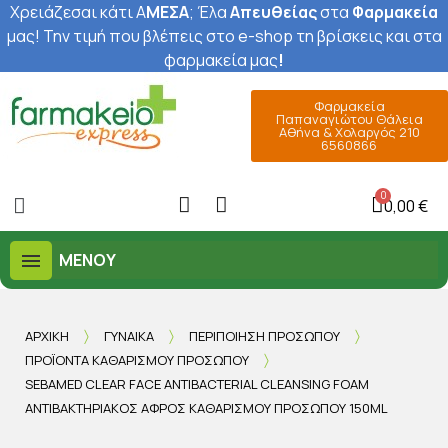
Χρειάζεσαι κάτι Α
ΜΕΣΑ
; Έ
λα
Απευθείας
στα
Φαρμακεία
μας
! Την τιμή που βλέπεις στο e-shop τη βρίσκεις και στα
φαρμακεία μας
!
Φαρμακεία
Παπαναγιώτου Θάλεια
Αθήνα & Χολαργός 210
6560866
0,00 €
ΜΕΝΟΎ
ΑΡΧΙΚΉ
ΓΥΝΑΊΚΑ
ΠΕΡΙΠΟΊΗΣΗ ΠΡΟΣΏΠΟΥ
ΠΡΟΪΌΝΤΑ ΚΑΘΑΡΙΣΜΟΎ ΠΡΟΣΏΠΟΥ
SEBAMED CLEAR FACE ANTIBACTERIAL CLEANSING FOAM
ΑΝΤΙΒΑΚΤΗΡΙΑΚΌΣ ΑΦΡΌΣ ΚΑΘΑΡΙΣΜΟΎ ΠΡΟΣΏΠΟΥ 150ML