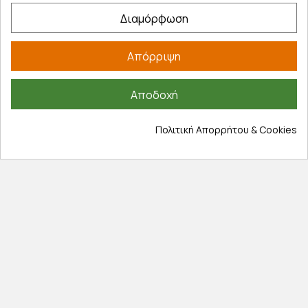
Εξέλιξη παραγγελίας
Διαμόρφωση
Πληροφορίες
Απόρριψη
Επικοινωνία
Σχετικά με εμάς
Αποδοχή
Πολιτική απορρήτου
Όροι χρήσης
Πολιτική Απορρήτου & Cookies
Cookies
Άρθρα
Αποκλειστικές προσφορές
Εγγραφείτε με το email σας για να ενημερώνεστε
πρώτοι για προσφορές, διαγωνισμούς, εκπτωτικούς
κωδικούς και μοναδικά δώρα!