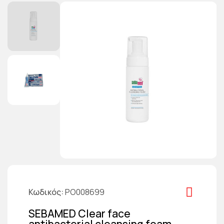
Κωδικός
PO008699
SEBAMED Clear face
antibacterial cleansing foam