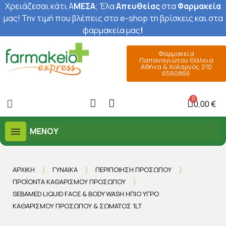
Χρειάζεσαι κάτι Α
ΜΕΣΑ
; Έ
λα
Απευθείας
στα
Φαρμακεία
μας
! Την τιμή που βλέπεις στο e-shop τη βρίσκεις και στα
φαρμακεία μας
!
Φαρμακεία
Παπαναγιώτου Θάλεια
Αθήνα & Χολαργός 210
6560866
0,00 €
ΜΕΝΟΎ
ΑΡΧΙΚΉ
ΓΥΝΑΊΚΑ
ΠΕΡΙΠΟΊΗΣΗ ΠΡΟΣΏΠΟΥ
ΠΡΟΪΌΝΤΑ ΚΑΘΑΡΙΣΜΟΎ ΠΡΟΣΏΠΟΥ
SEBAMED LIQUID FACE & BODY WASH ΉΠΙΟ ΥΓΡΌ
ΚΑΘΑΡΙΣΜΟΎ ΠΡΟΣΏΠΟΥ & ΣΏΜΑΤΟΣ 1LT