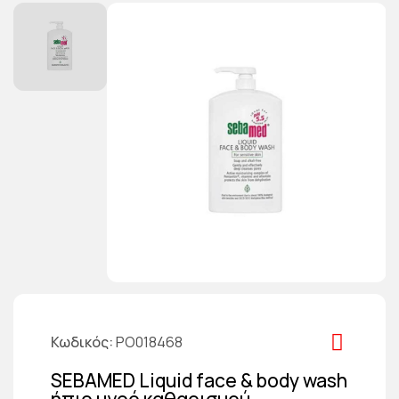
Κωδικός
PO018468
SEBAMED Liquid face & body wash
ήπιο υγρό καθαρισμού