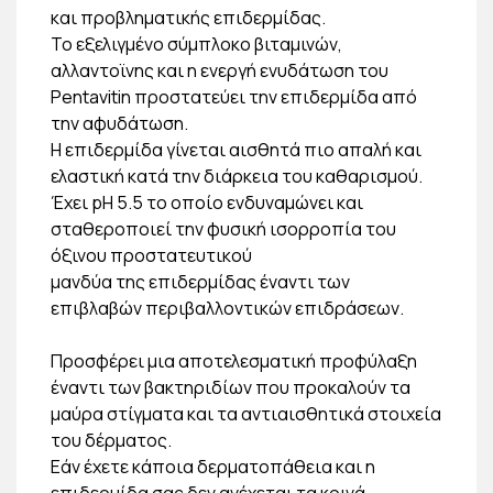
και προβληματικής επιδερμίδας.
Το εξελιγμένο σύμπλοκο βιταμινών,
αλλαντοϊνης και η ενεργή ενυδάτωση του
Pentavitin προστατεύει την επιδερμίδα από
την αφυδάτωση.
Η επιδερμίδα γίνεται αισθητά πιο απαλή και
ελαστική κατά την διάρκεια του καθαρισμού.
Έχει pH 5.5 το οποίο ενδυναμώνει και
σταθεροποιεί την φυσική ισορροπία του
όξινου προστατευτικού
μανδύα της επιδερμίδας έναντι των
επιβλαβών περιβαλλοντικών επιδράσεων.
Προσφέρει μια αποτελεσματική προφύλαξη
έναντι των βακτηριδίων που προκαλούν τα
μαύρα στίγματα και τα αντιαισθητικά στοιχεία
του δέρματος.
Εάν έχετε κάποια δερματοπάθεια και η
επιδερμίδα σας δεν ανέχεται τα κοινά