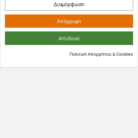
Έξοδα αποστολής
Διαμόρφωση
Επιστροφές προϊοντων
Εξέλιξη παραγγελίας
Απόρριψη
Πληροφορίες
Αποδοχή
Επικοινωνία
Σχετικά με εμάς
Πολιτική Απορρήτου & Cookies
Πολιτική απορρήτου
Όροι χρήσης
Cookies
Άρθρα
Αποκλειστικές προσφορές
Εγγραφείτε με το email σας για να ενημερώνεστε
πρώτοι για προσφορές, διαγωνισμούς, εκπτωτικούς
κωδικούς και μοναδικά δώρα!