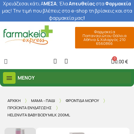
Χρειάζεσαι κάτι Α
ΜΕΣΑ
; Έ
λα
Απευθείας
στα
Φαρμακεία
μας
! Την τιμή που βλέπεις στο e-shop τη βρίσκεις και στα
φαρμακεία μας
!
Φαρμακεία
Παπαναγιώτου Θάλεια
Αθήνα & Χολαργός 210
6560866
0,00 €
ΜΕΝΟΎ
ΑΡΧΙΚΉ
ΜΑΜΆ - ΠΑΙΔΊ
ΦΡΟΝΤΊΔΑ ΜΩΡΟΎ
ΠΡΟΪΌΝΤΑ ΕΝΥΔΆΤΩΣΗΣ
HELENVITA BABY BODY MILK 200ML