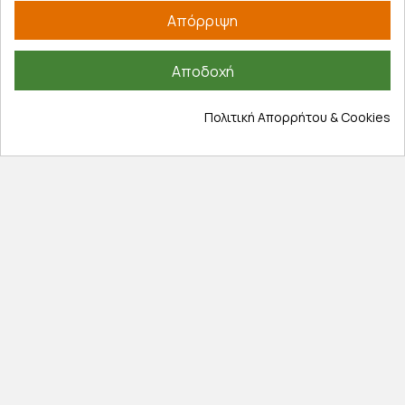
Απόρριψη
Έξοδα αποστολής
Επιστροφές προϊοντων
Αποδοχή
Εξέλιξη παραγγελίας
Πληροφορίες
Πολιτική Απορρήτου & Cookies
Επικοινωνία
Σχετικά με εμάς
Πολιτική απορρήτου
Όροι χρήσης
Cookies
Άρθρα
Αποκλειστικές προσφορές
Εγγραφείτε με το email σας για να ενημερώνεστε
πρώτοι για προσφορές, διαγωνισμούς, εκπτωτικούς
κωδικούς και μοναδικά δώρα!