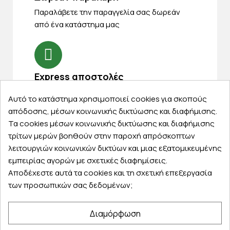
Παραλάβετε την παραγγελία σας δωρεάν
από ένα κατάστημα μας
Express αποστολές
Κάντε σήμερα την παραγγελία σας και
Αυτό το κατάστημα χρησιμοποιεί cookies για σκοπούς
παραλάβετε αύριο στην πόρτα σας
απόδοσης, μέσων κοινωνικής δικτύωσης και διαφήμισης.
Τα cookies μέσων κοινωνικής δικτύωσης και διαφήμισης
τρίτων μερών βοηθούν στην παροχή απρόσκοπτων
λειτουργιών κοινωνικών δικτύων και μιας εξατομικευμένης
εμπειρίας αγορών με σχετικές διαφημίσεις.
Εξυπηρέτηση πελατών
Αποδέχεστε αυτά τα cookies και τη σχετική επεξεργασία
των προσωπικών σας δεδομένων;
Λογαριασμός
Τα αγαπημένα μου
Διαμόρφωση
Τρόποι παραγγελίας
Τρόποι πληρωμής