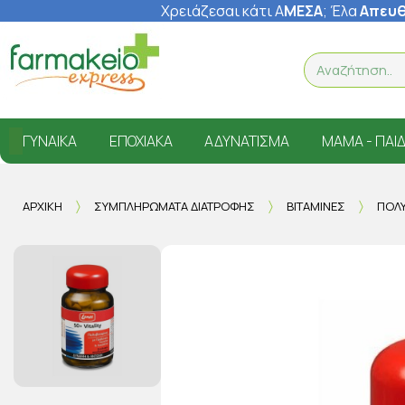
Χρειάζεσαι κάτι Α
ΜΕΣΑ
; Έ
λα
Απευθ
ΓΥΝΑΊΚΑ
ΕΠΟΧΙΑΚΆ
ΑΔΥΝΆΤΙΣΜΑ
ΜΑΜΆ - ΠΑΙΔ
ΑΡΧΙΚΉ
ΣΥΜΠΛΗΡΏΜΑΤΑ ΔΙΑΤΡΟΦΉΣ
ΒΙΤΑΜΊΝΕΣ
ΠΟΛΥ