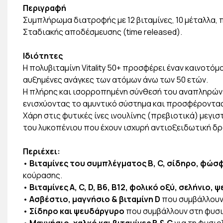
Περιγραφή
Συμπλήρωμα διατροφής με 12 βιταμίνες, 10 μέταλλα, 
Σταδιακής αποδέσμευσης (time released).
Ιδιότητες
Η πολυβιταμίνη Vitality 50+ προσφέρει έναν καινοτόμ
αυξημένες ανάγκες των ατόμων άνω των 50 ετών.
Η πλήρης και ισορροπημένη σύνθεσή του αναπληρώνει
ενισχύοντας το αμυντικό σύστημα και προσφέροντας 
Χάρη στις φυτικές ίνες ινουλίνης (πρεβιοτικά) μεγ
του λυκοπένιου που έχουν ισχυρή αντιοξειδωτική δ
Περιέχει:
•
Βιταμίνες του συμπλέγματος Β, C, σίδηρο, φώσ
κούρασης.
•
Βιταμίνες Α, C, D, B6, B12, φολικό οξύ, σελήνιο,
•
Ασβέστιο, μαγνήσιο & βιταμίνη D
που συμβάλλουν
•
Σίδηρο και ψευδάργυρο
που συμβάλλουν στη φυσι