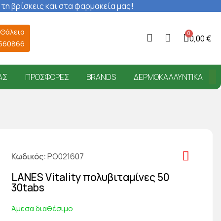
 τη βρίσκεις και στα φαρμακεία μας
!
 Θάλεια
0,00 €
6560866
ΑΣ
ΠΡΟΣΦΟΡΈΣ
BRANDS
ΔΕΡΜΟΚΑΛΛΥΝΤΙΚΆ
Κωδικός
PO021607
LANES Vitality πολυβιταμίνες 50
30tabs
Άμεσα διαθέσιμο