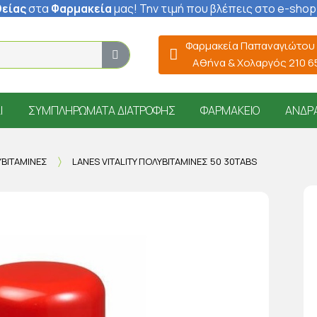
είας
στα
Φαρμακεία
μας
! Την τιμή που βλέπεις στο e-shop
Φαρμακεία Παπαναγιώτου
Αθήνα & Χολαργός 210 
Ί
ΣΥΜΠΛΗΡΏΜΑΤΑ ΔΙΑΤΡΟΦΉΣ
ΦΑΡΜΑΚΕΊΟ
ΆΝΔΡ
ΒΙΤΑΜΊΝΕΣ
LANES VITALITY ΠΟΛΥΒΙΤΑΜΊΝΕΣ 50 30TABS