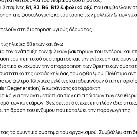
λογική λειτουργία του νευρικού συστήματος.
ι βιταμίνες
Β1, Β3, Β6, Β12 & φολικό οξύ
που συμβάλλουν στ
ρηση της φυσιολογικής κατάστασης των μαλλιών & των νυχ
ντελούν στη διατήρηση υγιούς δέρματος.
τις ηλικίες 50 ετών και άνω.
ια την ανάπτυξη των φιλικών βακτηρίων του εντέρου και ε
αση του πεπτικού συστήματος και την ενίσχυση της αμυντι
εβιοτικά ενισχύουν την απορρόφηση των θρεπτικών συστατ
ό συστατικό της ωχράς κηλίδας του οφθαλμού. Πολύτιμο αν
ς ως φίλτρο. Κλινικές μελέτες καταδεικνύουν ότι η επαρκή
lar Degeneration) & εμφάνισης καταρράκτη.
τατικό για την αντιμετώπιση των επιπτώσεων των ελευθέρ
σμό των κυττάρων. Θεωρείται ότι έχει επιπλέον ιδιότητες,
ι τη δράση του ενζύμου που καταλύει την παραγωγή της.
ντας το αμυντικό σύστημα του οργανισμού. Συμβάλλει στη δ