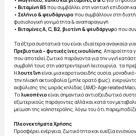
•
Μαγνήσιο, χαλκό και βιταμίνες Β & C
για τη φυσιο
•
Βιταμίνη Β5
που συμβάλλει στη νοητική επίδοση κα
•
Σελήνιο & ψευδάργυρο
που συμβάλλουν στη διατή
φυσιολογική γονιμότητα & αναπαραγωγή.
•
Βιταμίνες Α, C, Β2, βιοτίνη & ψευδάργυρ
ο που συ
Τα έξτρα συστατικά του είναι ιδιαίτερα αναγκαία για 
Πρεβιοτικά – φυτικές ίνες ινουλίνης
: Απαραίτητα γ
που αποτελεί ζωτικό παράγοντα για την υγιή κατάστ
συμβολή τους στη γαστρεντερική λειτουργία, τα πρ
Η
λουτεΐνη
είναι μια καροτινοειδής ουσία, μοναδικ
την ηλιακή ακτινοβολία (μπλε ορατό φως), ενεργώντα
εκφύλισης της ωχράς κηλίδας (AMD-Age related Macu
Το
λυκοπένιο
είναι σημαντικό αντιοξειδωτικό συσ
εξωτερικούς παράγοντες αλλά και κατά τον μεταβολι
μείωση της χοληστερόλης, λόγω του ότι παρεμποδίζε
Πλεονεκτήματα Χρήσης
Προσφέρει ενέργεια, ζωτικότητα και ευεξία ενισχύο