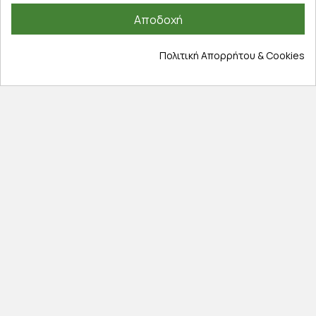
Εξέλιξη παραγγελίας
Αποδοχή
Πληροφορίες
Πολιτική Απορρήτου & Cookies
Επικοινωνία
Σχετικά με εμάς
Πολιτική απορρήτου
Όροι χρήσης
Cookies
Άρθρα
Αποκλειστικές προσφορές
Εγγραφείτε με το email σας για να ενημερώνεστε
πρώτοι για προσφορές, διαγωνισμούς, εκπτωτικούς
κωδικούς και μοναδικά δώρα!