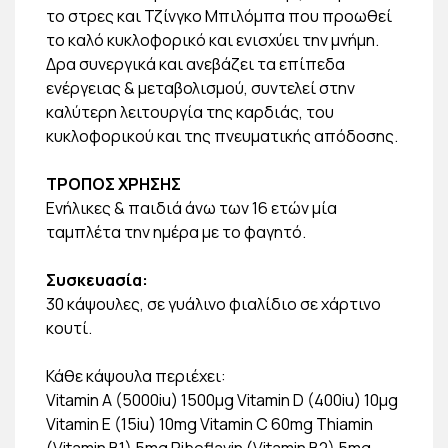
το στρες και Τζίνγκο Μπιλόμπα που προωθεί
το καλό κυκλοφορικό και ενισχύει την μνήμη.
Δρα συνεργικά και ανεβάζει τα επίπεδα
ενέργειας & μεταβολισμού, συντελεί στην
καλύτερη λειτουργία της καρδιάς, του
κυκλοφορικού και της πνευματικής απόδοσης.
ΤΡΟΠΟΣ ΧΡΗΣΗΣ
Ενήλικες & παιδιά άνω των 16 ετών μία
ταμπλέτα την ημέρα με το φαγητό.
Συσκευασία:
30 κάψουλες, σε γυάλινο φιαλίδιο σε χάρτινο
κουτί.
Κάθε κάψουλα περιέχει:
Vitamin A (5000iu) 1500μg Vitamin D (400iu) 10μg
Vitamin E (15iu) 10mg Vitamin C 60mg Thiamin
(Vitamin B1) 5mg Riboflavin (Vitamin B2) 5mg