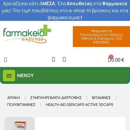
Χρειάζεσαι κάτι Α
ΜΕΣΑ
; Έ
λα
Απευθείας
στα
Φαρμακεία
μας
! Την τιμή που βλέπεις στο e-shop τη βρίσκεις και στα
φαρμακεία μας
!
Φαρμακεία
Παπαναγιώτου Θάλεια
Αθήνα & Χολαργός 210
6560866
0,00 €
ΜΕΝΟΎ
ΑΡΧΙΚΉ
ΣΥΜΠΛΗΡΏΜΑΤΑ ΔΙΑΤΡΟΦΉΣ
ΒΙΤΑΜΊΝΕΣ
ΠΟΛΥΒΙΤΑΜΊΝΕΣ
HEALTH AID GERICAPS ACTIVE 30CAPS