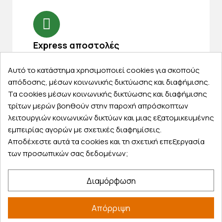
Express αποστολές
Κάντε σήμερα την παραγγελία σας και
Αυτό το κατάστημα χρησιμοποιεί cookies για σκοπούς
παραλάβετε αύριο στην πόρτα σας
απόδοσης, μέσων κοινωνικής δικτύωσης και διαφήμισης.
Τα cookies μέσων κοινωνικής δικτύωσης και διαφήμισης
τρίτων μερών βοηθούν στην παροχή απρόσκοπτων
λειτουργιών κοινωνικών δικτύων και μιας εξατομικευμένης
εμπειρίας αγορών με σχετικές διαφημίσεις.
Εξυπηρέτηση πελατών
Αποδέχεστε αυτά τα cookies και τη σχετική επεξεργασία
Λογαριασμός
των προσωπικών σας δεδομένων;
Τα αγαπημένα μου
Τρόποι παραγγελίας
Διαμόρφωση
Τρόποι πληρωμής
Έξοδα αποστολής
Απόρριψη
Επιστροφές προϊοντων