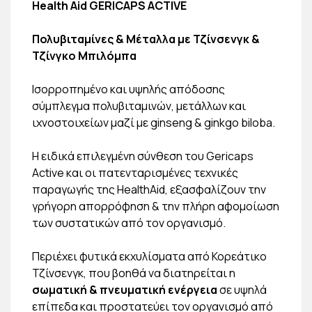
Health Aid GERICAPS ACTIVE
Πολυβιταμίνες & Μέταλλα με Τζίνσενγκ &
Τζίνγκο Μπιλόμπα
Ισορροπημένο και υψηλής απόδοσης
σύμπλεγμα πολυβιταμινών, μετάλλων και
ιχνοστοιχείων μαζί με ginseng & ginkgo biloba.
Η ειδικά επιλεγμένη σύνθεση του Gericaps
Active και οι πατενταρισμένες τεχνικές
παραγωγής της HealthAid, εξασφαλίζουν την
γρήγορη απορρόφηση & την πλήρη αφομοίωση
των συστατικών από τον οργανισμό.
Περιέχει φυτικά εκχυλίσματα από Κορεάτικο
Τζίνσενγκ, που βοηθά να διατηρείται η
σωματική & πνευματική ενέργεια
σε υψηλά
επίπεδα και προστατεύει τον οργανισμό από