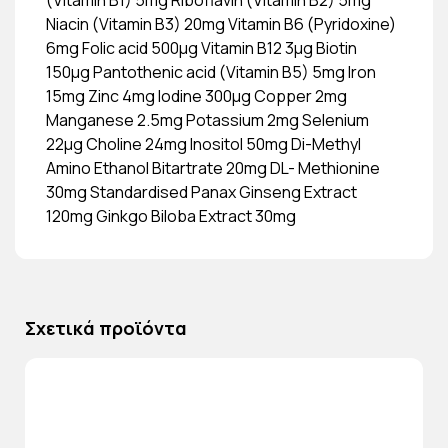
Niacin (Vitamin B3) 20mg Vitamin B6 (Pyridoxine)
6mg Folic acid 500μg Vitamin B12 3μg Biotin
150μg Pantothenic acid (Vitamin B5) 5mg Iron
15mg Zinc 4mg Iodine 300μg Copper 2mg
Manganese 2.5mg Potassium 2mg Selenium
22μg Choline 24mg Inositol 50mg Di-Methyl
Amino Ethanol Bitartrate 20mg DL- Methionine
30mg Standardised Panax Ginseng Extract
120mg Ginkgo Biloba Extract 30mg
Σχετικά προϊόντα