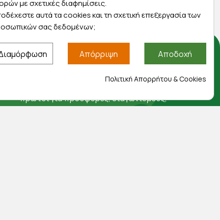
ορών με σχετικές διαφημίσεις.
οδέχεστε αυτά τα cookies και τη σχετική επεξεργασία των
οσωπικών σας δεδομένων;
Διαμόρφωση
Απόρριψη
Αποδοχή
Αποκλειστικές προσφορές
Πολιτική Απορρήτου & Cookies
Εγγραφείτε με το email σας για να ενημερώνεστε
πρώτοι για προσφορές, διαγωνισμούς,
εκπτωτικούς κωδικούς και μοναδικά δώρα!
Βρείτε μας στα social