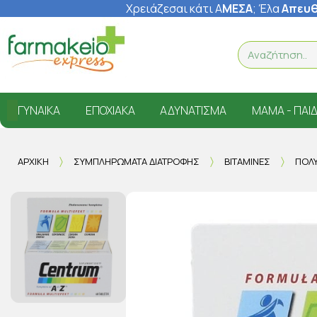
Χρειάζεσαι κάτι Α
ΜΕΣΑ
; Έ
λα
Απευθ
ΓΥΝΑΊΚΑ
ΕΠΟΧΙΑΚΆ
ΑΔΥΝΆΤΙΣΜΑ
ΜΑΜΆ - ΠΑΙΔ
ΑΡΧΙΚΉ
ΣΥΜΠΛΗΡΏΜΑΤΑ ΔΙΑΤΡΟΦΉΣ
ΒΙΤΑΜΊΝΕΣ
ΠΟΛΥ