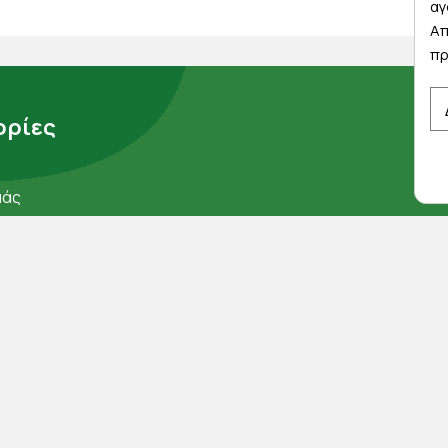
αγ
Απ
πρ
ρίες
μάς
ορρήτου