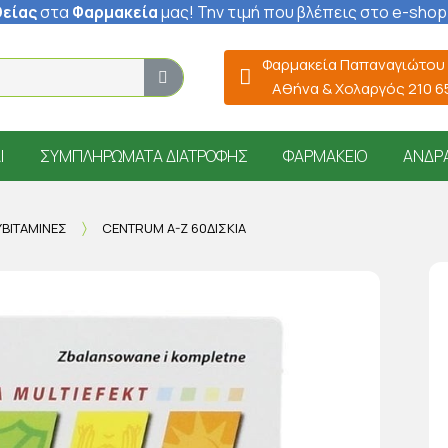
είας
στα
Φαρμακεία
μας
! Την τιμή που βλέπεις στο e-shop
Φαρμακεία Παπαναγιώτου
Αθήνα & Χολαργός 210 
Ί
ΣΥΜΠΛΗΡΏΜΑΤΑ ΔΙΑΤΡΟΦΉΣ
ΦΑΡΜΑΚΕΊΟ
ΆΝΔΡ
ΒΙΤΑΜΊΝΕΣ
CENTRUM A-Z 60ΔΙΣΚΊΑ