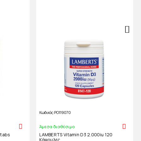
Κωδικός
PO119070
Άμεσα διαθέσιμο
0tabs
LAMBERTS Vitamin D3 2.000iu 120
Κάψουλες