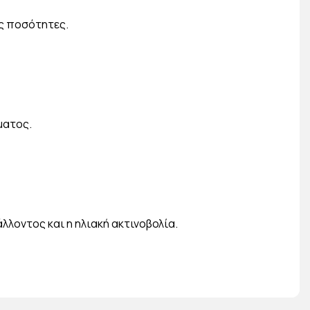
ς ποσότητες.
ματος.
λλοντος και η ηλιακή ακτινοβολία.