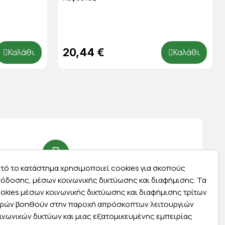
20,44 €
Καλάθι
Καλάθι
τό το κατάστημα χρησιμοποιεί cookies για σκοπούς
Express αποστολές
όδοσης, μέσων κοινωνικής δικτύωσης και διαφήμισης. Τα
ας
Κάντε σήμερα την παραγγελία σας και
okies μέσων κοινωνικής δικτύωσης και διαφήμισης τρίτων
ας
παραλάβετε αύριο στην πόρτα σας
ρών βοηθούν στην παροχή απρόσκοπτων λειτουργιών
ινωνικών δικτύων και μιας εξατομικευμένης εμπειρίας