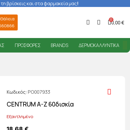
 τη βρίσκεις και στα φαρμακεία μας
!
 Θάλεια
0,00 €
6560866
ΑΣ
ΠΡΟΣΦΟΡΈΣ
BRANDS
ΔΕΡΜΟΚΑΛΛΥΝΤΙΚΆ
Κωδικός
PO007933
CENTRUM A-Z 60δισκία
Εξαντλημένο
18,68 €