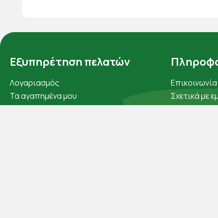
Εξυπηρέτηση πελατών
Πληροφο
Λογαριασμός
Επικοινωνία
Τα αγαπημένα μου
Σχετικά με ε
Τρόποι παραγγελίας
Πολιτική απ
Τρόποι πληρωμής
Όροι χρήσης
Έξοδα αποστολής
Cookies
Επιστροφές προϊοντων
Άρθρα
Εξέλιξη παραγγελίας