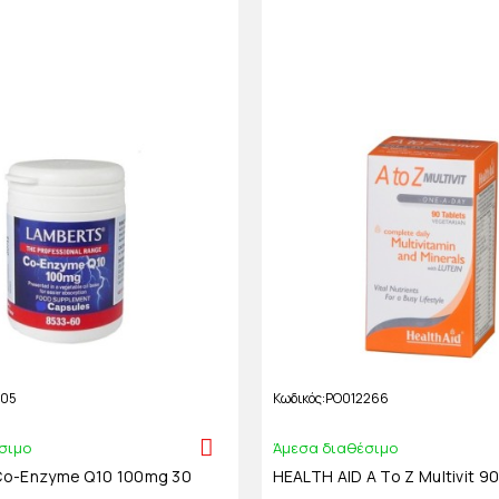
105
Κωδικός
PO012266
σιμο
Άμεσα διαθέσιμο
o-Enzyme Q10 100mg 30
HEALTH AID A To Z Multivit 9