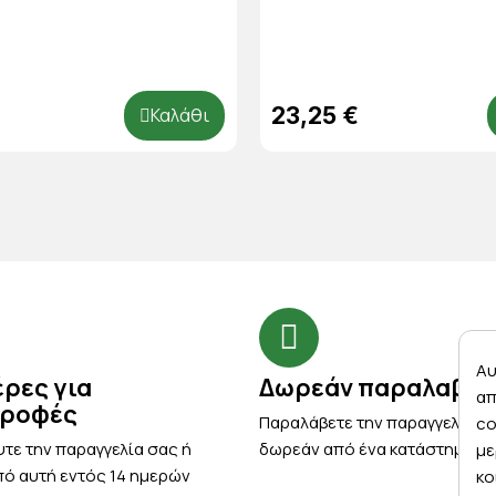
23,25 €
Καλάθι
Αυ
έρες για
Δωρεάν παραλαβή
απ
τροφές
Παραλάβετε την παραγγελία σ
co
τε την παραγγελία σας ή
δωρεάν από ένα κατάστημα μ
με
ό αυτή εντός 14 ημερών
κο