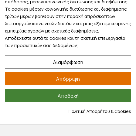
απόδοσης, μέσων κοινωνικής δικτύωσης και διαφήμισης.
Κάντε σήμερα την παραγγελία σας και
Τα cookies μέσων κοινωνικής δικτύωσης και διαφήμισης
παραλάβετε αύριο στην πόρτα σας
τρίτων μερών βοηθούν στην παροχή απρόσκοπτων
λειτουργιών κοινωνικών δικτύων και μιας εξατομικευμένης
εμπειρίας αγορών με σχετικές διαφημίσεις.
Αποδέχεστε αυτά τα cookies και τη σχετική επεξεργασία
των προσωπικών σας δεδομένων;
Εξυπηρέτηση πελατών
Διαμόρφωση
Λογαριασμός
Τα αγαπημένα μου
Απόρριψη
Τρόποι παραγγελίας
Τρόποι πληρωμής
Αποδοχή
Έξοδα αποστολής
Επιστροφές προϊοντων
Πολιτική Απορρήτου & Cookies
Εξέλιξη παραγγελίας
Πληροφορίες