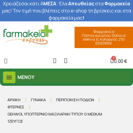
Χρειάζεσαι κάτι Α
ΜΕΣΑ
; Έ
λα
Απευθείας
στα
Φαρμακεία
μας
! Την τιμή που βλέπεις στο e-shop τη βρίσκεις και στα
φαρμακεία μας
!
Φαρμακεία
Παπαναγιώτου Θάλεια
Αθήνα & Χολαργός 210
6560866
0,00 €
ΜΕΝΟΎ
ΑΡΧΙΚΉ
ΓΥΝΑΊΚΑ
ΠΕΡΙΠΟΊΗΣΗ ΠΟΔΙΏΝ
ΦΤΈΡΝΕΣ
GEHWOL ΥΠΟΠΤΈΡΝΙΟ ΜΑΞΙΛΑΡΆΚΙ ΤΎΠΟΥ G MEDIUM
1ΖΕΎΓΟΣ