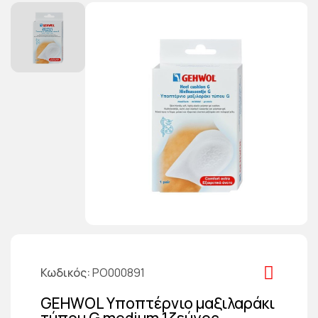
Κωδικός
PO000891
GEHWOL Υποπτέρνιο μαξιλαράκι
τύπου G medium 1ζεύγος