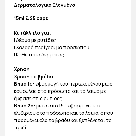
Δερματολογικά Ελεγμένo
15ml & 25 caps
Κατάλληλο για
:
|
Δέρμα με ρυτίδες
|
Χαλαρό περίγραμμα προσώπου
|
Κάθε τύπο δέρματος
Χρήση
:
Χρήση το βράδυ
Βήμα 1ο:
εφαρμογή του περιεχομένου μιας
κάψουλας στο πρόσωπο και το λαιμό με
έμφαση στις ρυτίδες
Βήμα 2ο:
μετά από 15΄ εφαρμογή του
ελιξίριου στο πρόσωπο και το λαιμό, όπου
παραμένει όλο το βράδυ και ξεπλένεται το
πρωί