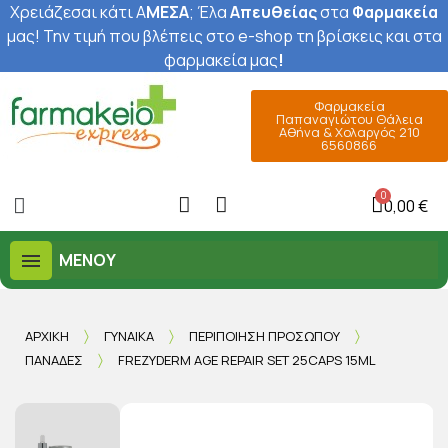
Χρειάζεσαι κάτι Α
ΜΕΣΑ
; Έ
λα
Απευθείας
στα
Φαρμακεία
μας
! Την τιμή που βλέπεις στο e-shop τη βρίσκεις και στα
φαρμακεία μας
!
Φαρμακεία
Παπαναγιώτου Θάλεια
Αθήνα & Χολαργός 210
6560866
0,00 €
ΜΕΝΟΎ
ΑΡΧΙΚΉ
ΓΥΝΑΊΚΑ
ΠΕΡΙΠΟΊΗΣΗ ΠΡΟΣΏΠΟΥ
ΠΑΝΆΔΕΣ
FREZYDERM AGE REPAIR SET 25CAPS 15ML