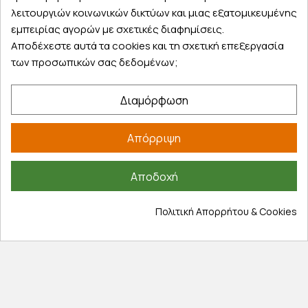
Κάντε σήμερα την παραγγελία σας και
λειτουργιών κοινωνικών δικτύων και μιας εξατομικευμένης
παραλάβετε αύριο στην πόρτα σας
εμπειρίας αγορών με σχετικές διαφημίσεις.
Αποδέχεστε αυτά τα cookies και τη σχετική επεξεργασία
των προσωπικών σας δεδομένων;
Διαμόρφωση
Εξυπηρέτηση πελατών
Λογαριασμός
Απόρριψη
Τα αγαπημένα μου
Τρόποι παραγγελίας
Αποδοχή
Τρόποι πληρωμής
Έξοδα αποστολής
Πολιτική Απορρήτου & Cookies
Επιστροφές προϊοντων
Εξέλιξη παραγγελίας
Πληροφορίες
Επικοινωνία