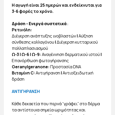
Η αγωγή είναι 25 ημερών και ενδείκνυται για
3-6 φορές το χρόνο.
Δράση - Ενεργά συστατικά
:
Ρετινόλη:
Διέγερση ανάπτυξης ινοβλαστών
|
Αύξηση
σύνθεσης κολλαγόνου
|
Διέγερση κυτταρικού
πολλαπλασιασμού
Ω-3 | Ω-6 | Ω-9:
Αναγέννηση δερματικού ιστού
|
Επανόρθωση φωτογήρανσης
Geranylgeranone:
Προστασία DNA
Βιταμίνη C:
Αντιγήρανση
|
Αντιοξειδωτική
δράση
ΑΝΤΙΓΗΡΑΝΣΗ
Κάθε δεκαετία που περνά “γράφει” στο δέρμα
τα αντίστοιχα σημεία ωριμότητας και