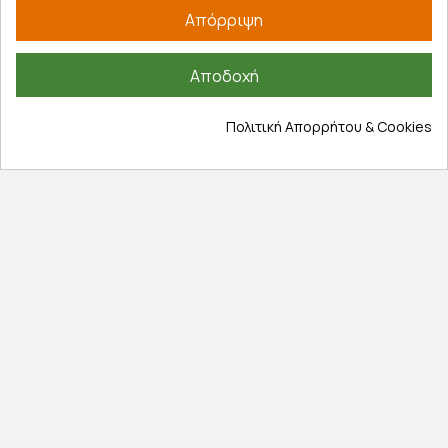
Απόρριψη
Έξοδα αποστολής
Επιστροφές προϊοντων
Αποδοχή
Εξέλιξη παραγγελίας
Πληροφορίες
Πολιτική Απορρήτου & Cookies
Επικοινωνία
Σχετικά με εμάς
Πολιτική απορρήτου
Όροι χρήσης
Cookies
Άρθρα
Αποκλειστικές προσφορές
Εγγραφείτε με το email σας για να ενημερώνεστε
πρώτοι για προσφορές, διαγωνισμούς, εκπτωτικούς
κωδικούς και μοναδικά δώρα!