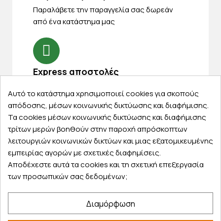
Παραλάβετε την παραγγελία σας δωρεάν
από ένα κατάστημα μας
Express αποστολές
Κάντε σήμερα την παραγγελία σας και
Αυτό το κατάστημα χρησιμοποιεί cookies για σκοπούς
παραλάβετε αύριο στην πόρτα σας
απόδοσης, μέσων κοινωνικής δικτύωσης και διαφήμισης.
Τα cookies μέσων κοινωνικής δικτύωσης και διαφήμισης
τρίτων μερών βοηθούν στην παροχή απρόσκοπτων
λειτουργιών κοινωνικών δικτύων και μιας εξατομικευμένης
εμπειρίας αγορών με σχετικές διαφημίσεις.
Εξυπηρέτηση πελατών
Αποδέχεστε αυτά τα cookies και τη σχετική επεξεργασία
των προσωπικών σας δεδομένων;
Λογαριασμός
Τα αγαπημένα μου
Διαμόρφωση
Τρόποι παραγγελίας
Τρόποι πληρωμής