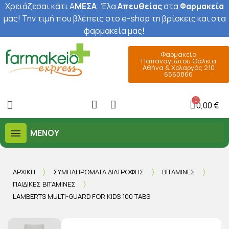
Χρειάζεσαι κάτι Α
ΜΕΣΑ
; Έ
λα
Απευθείας
στα
Φαρμακεία
μας
! Την τιμή που βλέπεις στο e-shop τη βρίσκεις και στα
φαρμακεία μας
!
Φαρμακεία
Παπαναγιώτου Θάλεια
Αθήνα & Χολαργός 210
6560866
0,00 €
ΜΕΝΟΎ
ΑΡΧΙΚΉ
ΣΥΜΠΛΗΡΏΜΑΤΑ ΔΙΑΤΡΟΦΉΣ
ΒΙΤΑΜΊΝΕΣ
ΠΑΙΔΙΚΈΣ ΒΙΤΑΜΊΝΕΣ
LAMBERTS MULTI-GUARD FOR KIDS 100 TABS