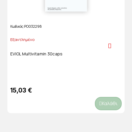
Κωδικός
PO032298
Εξαντλημένο
EVIOL Multivitamin 30caps
15,03 €
Καλάθι