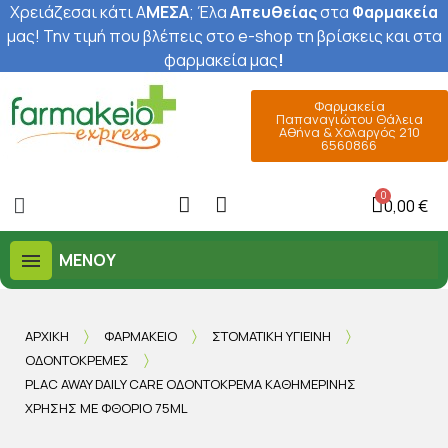
Χρειάζεσαι κάτι Α
ΜΕΣΑ
; Έ
λα
Απευθείας
στα
Φαρμακεία
μας
! Την τιμή που βλέπεις στο e-shop τη βρίσκεις και στα
φαρμακεία μας
!
Φαρμακεία
Παπαναγιώτου Θάλεια
Αθήνα & Χολαργός 210
6560866
0,00 €
ΜΕΝΟΎ
ΑΡΧΙΚΉ
ΦΑΡΜΑΚΕΊΟ
ΣΤΟΜΑΤΙΚΉ ΥΓΙΕΙΝΉ
ΟΔΟΝΤΌΚΡΕΜΕΣ
PLAC AWAY DAILY CARE ΟΔΟΝΤΌΚΡΕΜΑ ΚΑΘΗΜΕΡΙΝΉΣ
ΧΡΉΣΗΣ ΜΕ ΦΘΌΡΙΟ 75ML