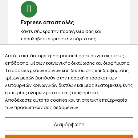
Express αποστολές
Κάντε σήμερα την παραγγελία σας και
παραλάβετε αύριο στην πόρτα σας
Αυτό το κατάστημα χρησιμοποιεί cookies για σκοπούς
απόδοσης, μέσων κοινωνικής δικτύωσης και διαφήμισης.
Τα cookies μέσων κοινωνικής δικτύωσης και διαφήμισης
Εξυπηρέτηση πελατών
τρίτων μερών βοηθούν στην παροχή απρόσκοπτων
λειτουργιών κοινωνικών δικτύων και μιας εξατομικευμένης
Λογαριασμός
εμπειρίας αγορών με σχετικές διαφημίσεις.
Τα αγαπημένα μου
Αποδέχεστε αυτά τα cookies και τη σχετική επεξεργασία
Τρόποι παραγγελίας
των προσωπικών σας δεδομένων;
Τρόποι πληρωμής
Έξοδα αποστολής
Διαμόρφωση
Επιστροφές προϊοντων