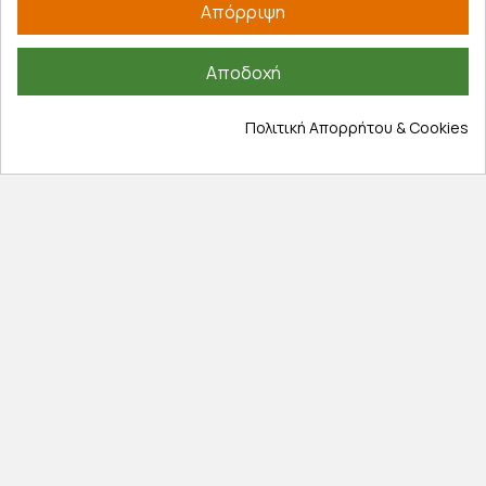
Εξέλιξη παραγγελίας
Απόρριψη
Πληροφορίες
Αποδοχή
Επικοινωνία
Σχετικά με εμάς
Πολιτική Απορρήτου & Cookies
Πολιτική απορρήτου
Όροι χρήσης
Cookies
Άρθρα
Αποκλειστικές προσφορές
Εγγραφείτε με το email σας για να ενημερώνεστε
πρώτοι για προσφορές, διαγωνισμούς, εκπτωτικούς
κωδικούς και μοναδικά δώρα!