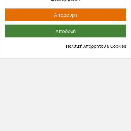
Λογαριασμός
Απόρριψη
Τα αγαπημένα μου
Τρόποι παραγγελίας
Αποδοχή
Τρόποι πληρωμής
Έξοδα αποστολής
Πολιτική Απορρήτου & Cookies
Επιστροφές προϊοντων
Εξέλιξη παραγγελίας
Πληροφορίες
Επικοινωνία
Σχετικά με εμάς
Πολιτική απορρήτου
Όροι χρήσης
Cookies
Άρθρα