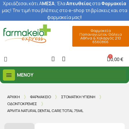
Χρειάζεσαι κάτι Α
ΜΕΣΑ
; Έ
λα
Απευθείας
στα
Φαρμακεία
μας
! Την τιμή που βλέπεις στο e-shop τη βρίσκεις και στα
φαρμακεία μας
!
Φαρμακεία
Παπαναγιώτου Θάλεια
Αθήνα & Χολαργός 210
6560866
0,00 €
ΜΕΝΟΎ
ΑΡΧΙΚΉ
ΦΑΡΜΑΚΕΊΟ
ΣΤΟΜΑΤΙΚΉ ΥΓΙΕΙΝΉ
ΟΔΟΝΤΌΚΡΕΜΕΣ
APIVITA NATURAL DENTAL CARE TOTAL 75ML