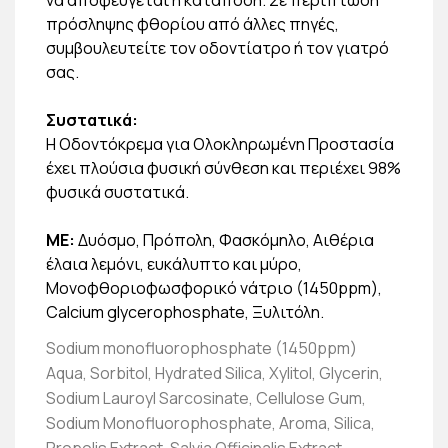
πρόσληψης φθορίου από άλλες πηγές,
συμβουλευτείτε τον οδοντίατρο ή τον γιατρό
σας.
Συστατικά:
Η Οδοντόκρεμα για Ολοκληρωμένη Προστασία
έχει πλούσια φυσική σύνθεση και περιέχει 98%
φυσικά συστατικά.
ΜΕ:
Δυόσμο, Πρόπολη, Φασκόμηλο, Αιθέρια
έλαια λεμόνι, ευκάλυπτο και μύρο,
Μονοφθοριοφωσφορικό νάτριο (1450ppm),
Calcium glycerophosphate, Ξυλιτόλη.
Sodium monofluorophosphate (1450ppm)
Aqua, Sorbitol, Hydrated Silica, Xylitol, Glycerin,
Sodium Lauroyl Sarcosinate, Cellulose Gum,
Sodium Monofluorophosphate, Aroma, Silica,
Propolis Extract, Salvia Officinalis Extract,