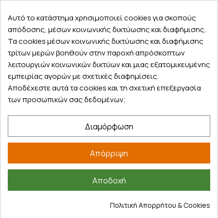
Αυτό το κατάστημα χρησιμοποιεί cookies για σκοπούς
απόδοσης, μέσων κοινωνικής δικτύωσης και διαφήμισης.
Εξυπηρέτηση πελατών
Τα cookies μέσων κοινωνικής δικτύωσης και διαφήμισης
τρίτων μερών βοηθούν στην παροχή απρόσκοπτων
Λογαριασμός
λειτουργιών κοινωνικών δικτύων και μιας εξατομικευμένης
Τα αγαπημένα μου
εμπειρίας αγορών με σχετικές διαφημίσεις.
Τρόποι παραγγελίας
Αποδέχεστε αυτά τα cookies και τη σχετική επεξεργασία
των προσωπικών σας δεδομένων;
Τρόποι πληρωμής
Έξοδα αποστολής
Διαμόρφωση
Επιστροφές προϊοντων
Εξέλιξη παραγγελίας
Απόρριψη
Πληροφορίες
Επικοινωνία
Αποδοχή
Σχετικά με εμάς
Πολιτική Απορρήτου & Cookies
Πολιτική απορρήτου