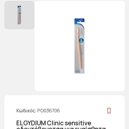
Κωδικός
PO036706
ELGYDIUM Clinic sensitive
οδοντόβουρτσα για ευαίσθητα