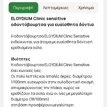
Περιγραφή
Λεπτομέρειες
Χρήσιμα
ELGYDIUM Clinic sensitive
οδοντόβουρτσα για ευαίσθητα δόντια
Η οδοντόβουρτσα ELGYDIUM Clinic Sensitive
ενδείκνυται για άτομα με ευαίσθητα δόντια ή
ερεθισμένα ούλα.
Ιδιότητες
Η οδοντόβουρτσα ELGYDIUM Clinic Sensitive
έχει κωνικές ίνες.
Οι πολύ λεπτές και απαλές άκρες, διαμέτρου
1/100mm, εισχωρούν στην ουλοδοντική σχισμή,
απομακρύνοντας την πλάκα, χωρίς να
ερεθίζουν τα ούλα, ενώ οι ίνες με μεγαλύτερη
διάμετρο (18/100mm)
στη βάση προσφέρουν μεγαλύτερη