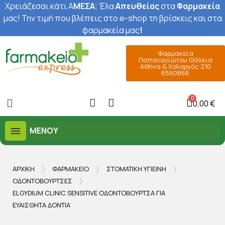
Χρειάζεσαι κάτι Α
ΜΕΣΑ
; Έ
λα
Απευθείας
στα
Φαρμακεία
μας
! Την τιμή που βλέπεις στο e-shop τη βρίσκεις και στα
φαρμακεία μας
!
Φαρμακεία
Παπαναγιώτου Θάλεια
Αθήνα & Χολαργός 210
6560866
0,00 €
ΜΕΝΟΎ
ΑΡΧΙΚΉ
ΦΑΡΜΑΚΕΊΟ
ΣΤΟΜΑΤΙΚΉ ΥΓΙΕΙΝΉ
ΟΔΟΝΤΌΒΟΥΡΤΣΕΣ
ELGYDIUM CLINIC SENSITIVE ΟΔΟΝΤΌΒΟΥΡΤΣΑ ΓΙΑ
ΕΥΑΊΣΘΗΤΑ ΔΌΝΤΙΑ