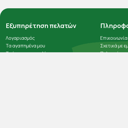
Εξυπηρέτηση πελατών
Πληροφο
Λογαριασμός
Επικοινωνία
Τα αγαπημένα μου
Σχετικά με ε
Τρόποι παραγγελίας
Πολιτική απ
Τρόποι πληρωμής
Όροι χρήσης
Έξοδα αποστολής
Cookies
Επιστροφές προϊοντων
Άρθρα
Εξέλιξη παραγγελίας