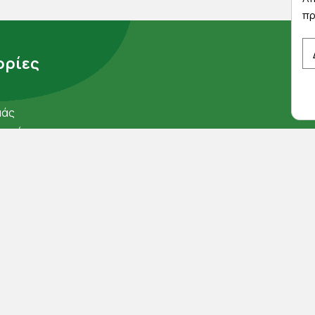
πρ
ρίες
μάς
ορρήτου