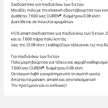
Σχεδιάστηκε για παιδιά άνω των 5 ετών.
Μοιάζει πολύ με την κλασική οδοντόβουρτσα των ενηλ
Διαθέτει 7.600 ίνες CUREN®, διαμέτρου 0,08 χλστ.
Διατίθεται σε ποικιλία χρωμάτων.
Η CS smart σχεδιάστηκε για παιδιά άνω των 5 ετών.
και οι 7.600 πάρα πολύ λεπτές
ίνες της (0,08 χλστ.) καθαρίζουν τέλεια και τις πιο 
Για παιδιά άνω των 5 ετών
Πολύ μικρή βούρτσα για τέλειο και ακριβή καθαρισμό
7.600 ίνες CUREN®, διαμέτρου 0,08 χλστ.
Οκτάγωνη λαβή για κράτημα υπό τη σωστή γωνία
Απίστευτα μαλακή, απαλή και αποτελεσματική
Την προτιμούν και οι ενήλικες!