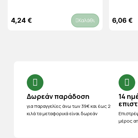
4,24 €
6,06 €
Καλάθι
Δωρεάν παράδοση
14 ημ
επισ
για παραγγελίες άνω των 39€ και έως 2
κιλά τα μεταφορικά είναι δωρεάν
Eπιστρέψ
μέρος απ