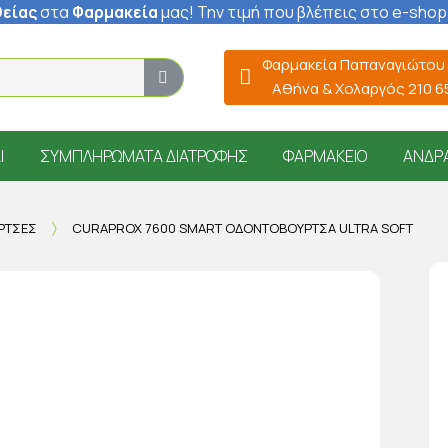
είας
στα
Φαρμακεία
μας
! Την τιμή που βλέπεις στο e-shop
Φαρμακεία Παπαναγιώτου
Αθήνα & Χολαργός 210 
Ί
ΣΥΜΠΛΗΡΏΜΑΤΑ ΔΙΑΤΡΟΦΉΣ
ΦΑΡΜΑΚΕΊΟ
ΆΝΔΡ
ΡΤΣΕΣ
CURAPROX 7600 SMART ΟΔΟΝΤΌΒΟΥΡΤΣΑ ULTRA SOFT