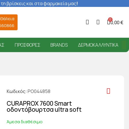
 τη βρίσκεις και στα φαρμακεία μας
!
 Θάλεια
0,00 €
6560866
ΑΣ
ΠΡΟΣΦΟΡΈΣ
BRANDS
ΔΕΡΜΟΚΑΛΛΥΝΤΙΚΆ
Κωδικός
PO044858
CURAPROX 7600 Smart
οδοντόβουρτσα ultra soft
Άμεσα διαθέσιμο