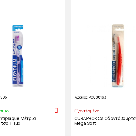
5505
Κωδικός
PO008163
σιμο
Εξαντλημένο
ntiplaque Μέτρια
CURAPROX Cs Οδοντόβουρτσα
τσα 1 Τμχ
Mega Soft