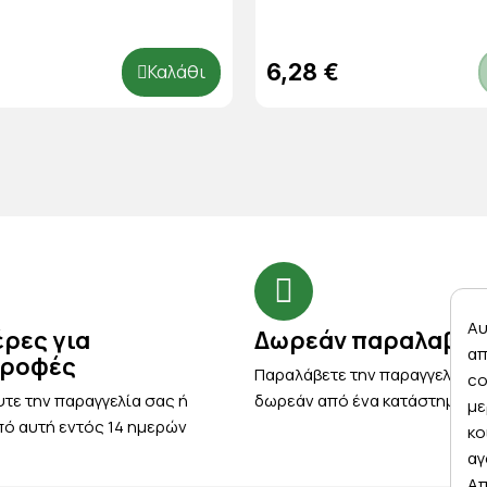
6,28 €
Καλάθι
Αυ
έρες για
Δωρεάν παραλαβή
απ
τροφές
Παραλάβετε την παραγγελία σ
co
τε την παραγγελία σας ή
δωρεάν από ένα κατάστημα μ
με
ό αυτή εντός 14 ημερών
κο
αγ
Απ