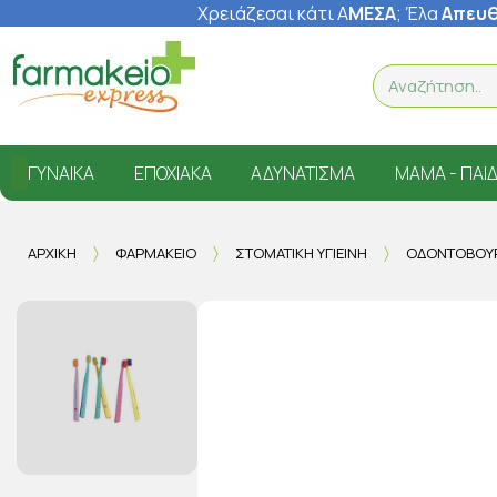
Χρειάζεσαι κάτι Α
ΜΕΣΑ
; Έ
λα
Απευθ
ΓΥΝΑΊΚΑ
ΕΠΟΧΙΑΚΆ
ΑΔΥΝΆΤΙΣΜΑ
ΜΑΜΆ - ΠΑΙΔ
ΑΡΧΙΚΉ
ΦΑΡΜΑΚΕΊΟ
ΣΤΟΜΑΤΙΚΉ ΥΓΙΕΙΝΉ
ΟΔΟΝΤΌΒΟΥ