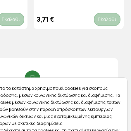
3,71 €
Καλάθι
Καλάθι
τό το κατάστημα χρησιμοποιεί cookies για σκοπούς
Express αποστολές
όδοσης, μέσων κοινωνικής δικτύωσης και διαφήμισης. Τα
ας
Κάντε σήμερα την παραγγελία σας και
okies μέσων κοινωνικής δικτύωσης και διαφήμισης τρίτων
ας
παραλάβετε αύριο στην πόρτα σας
ρών βοηθούν στην παροχή απρόσκοπτων λειτουργιών
ινωνικών δικτύων και μιας εξατομικευμένης εμπειρίας
ορών με σχετικές διαφημίσεις.
οδέχεστε αυτά τα cookies και τη σχετική επεξεργασία των