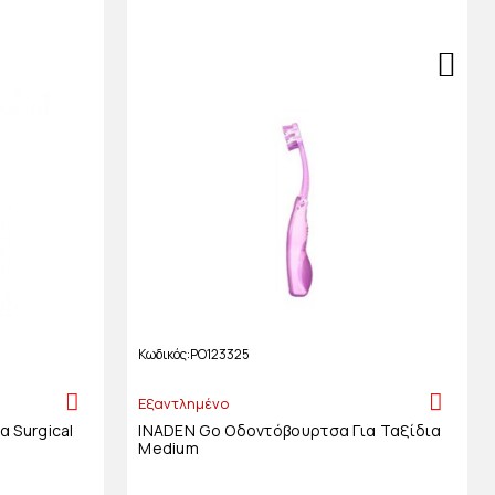
Κωδικός
PO123325
Εξαντλημένο
 Surgical
INADEN Go Οδοντόβουρτσα Για Ταξίδια
Medium