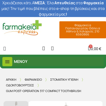
Χρειάζεσαι κάτι Α
ΜΕΣΑ
; Έ
λα
Απευθείας
στα
Φαρμακεία
μας
! Την τιμή που βλέπεις στο e-shop τη βρίσκεις και στα
φαρμακεία μας
!
Φαρμακεία
Παπαναγιώτου Θάλεια
Αθήνα & Χολαργός 210
6560866
0,00 €
ΜΕΝΟΎ
ΑΡΧΙΚΉ
ΦΑΡΜΑΚΕΊΟ
ΣΤΟΜΑΤΙΚΉ ΥΓΙΕΙΝΉ
ΟΔΟΝΤΌΒΟΥΡΤΣΕΣ
GUM POST-OPERATION 317 COMPACT TOOTHBRUSH