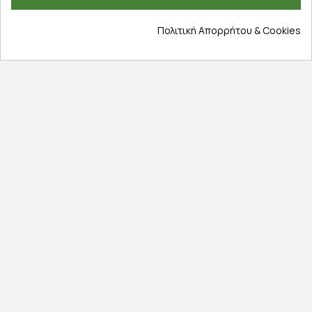
Όροι χρήσης
Πολιτική Απορρήτου & Cookies
Cookies
Άρθρα
Αποκλειστικές προσφορές
Εγγραφείτε με το email σας για να ενημερώνεστε
πρώτοι για προσφορές, διαγωνισμούς, εκπτωτικούς
κωδικούς και μοναδικά δώρα!
Βρείτε μας στα social