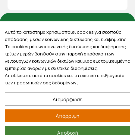
Εξυπηρέτηση πελατών
Αυτό το κατάστημα χρησιμοποιεί cookies για σκοπούς
απόδοσης, μέσων κοινωνικής δικτύωσης και διαφήμισης.
Λογαριασμός
Τα cookies μέσων κοινωνικής δικτύωσης και διαφήμισης
Τα αγαπημένα μου
τρίτων μερών βοηθούν στην παροχή απρόσκοπτων
Τρόποι παραγγελίας
λειτουργιών κοινωνικών δικτύων και μιας εξατομικευμένης
Τρόποι πληρωμής
εμπειρίας αγορών με σχετικές διαφημίσεις.
Αποδέχεστε αυτά τα cookies και τη σχετική επεξεργασία
Έξοδα αποστολής
των προσωπικών σας δεδομένων;
Επιστροφές προϊοντων
Εξέλιξη παραγγελίας
Διαμόρφωση
Πληροφορίες
Απόρριψη
Επικοινωνία
Σχετικά με εμάς
Αποδοχή
Πολιτική απορρήτου