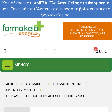
Χρειάζεσαι κάτι Α
ΜΕΣΑ
; Έ
λα
Απευθείας
στα
Φαρμακεία
μας
! Την τιμή που βλέπεις στο e-shop τη βρίσκεις και στα
φαρμακεία μας
!
Φαρμακεία
Παπαναγιώτου Θάλεια
Αθήνα & Χολαργός 210
6560866
0,00 €
ΜΕΝΟΎ
ΑΡΧΙΚΉ
ΦΑΡΜΑΚΕΊΟ
ΣΤΟΜΑΤΙΚΉ ΥΓΙΕΙΝΉ
ΟΔΟΝΤΌΒΟΥΡΤΣΕΣ
GUM 491 TECHNIQUE COMPACT SOFT TOOTHBRUSH