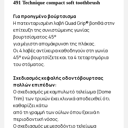
491 Technique compact soft toothbrush
Για προηγμένο βούρτσισμα
Η πατενταρισμένη λαβή Quad Grip® βοηθά στην
επίτευξη της συνιστώμενης γωνίας
βουρτσίσματος 45°
για μέγιστη απομάκρυνση της πλάκας.
Οι 4 λαβές αντίχειρα καθοδηγούν στη γωνία
45° ενώ βουρτσίζετε και τα 4 τεταρτημόρια
του στόματος.
Σχεδιασμός κεφαλής οδοντόβουρτσας
πολλών επιπέδων:
Ο σχεδιασμός με καμπυλωτό τελείωμα (Dome
Trim) των τριχών έχει κλινικά αποδειχθεί ότι
καθαρίζει κάτω
από τη γραμμή των ούλων όπου ξεκινά η
περιοδοντική νόσος.
Ο σχεδιασμός με μεσοδόντιο τελείωμα