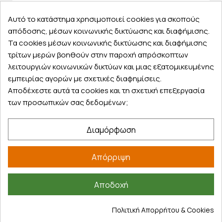
Αυτό το κατάστημα χρησιμοποιεί cookies για σκοπούς
απόδοσης, μέσων κοινωνικής δικτύωσης και διαφήμισης.
Εξυπηρέτηση πελατών
Τα cookies μέσων κοινωνικής δικτύωσης και διαφήμισης
τρίτων μερών βοηθούν στην παροχή απρόσκοπτων
Λογαριασμός
λειτουργιών κοινωνικών δικτύων και μιας εξατομικευμένης
Τα αγαπημένα μου
εμπειρίας αγορών με σχετικές διαφημίσεις.
Τρόποι παραγγελίας
Αποδέχεστε αυτά τα cookies και τη σχετική επεξεργασία
των προσωπικών σας δεδομένων;
Τρόποι πληρωμής
Έξοδα αποστολής
Διαμόρφωση
Επιστροφές προϊοντων
Εξέλιξη παραγγελίας
Απόρριψη
Πληροφορίες
Επικοινωνία
Αποδοχή
Σχετικά με εμάς
Πολιτική Απορρήτου & Cookies
Πολιτική απορρήτου