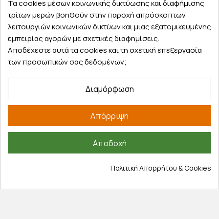
Τα cookies μέσων κοινωνικής δικτύωσης και διαφήμισης
τρίτων μερών βοηθούν στην παροχή απρόσκοπτων
λειτουργιών κοινωνικών δικτύων και μιας εξατομικευμένης
Εξυπηρέτηση πελατών
εμπειρίας αγορών με σχετικές διαφημίσεις.
Αποδέχεστε αυτά τα cookies και τη σχετική επεξεργασία
Λογαριασμός
των προσωπικών σας δεδομένων;
Τα αγαπημένα μου
Τρόποι παραγγελίας
Διαμόρφωση
Τρόποι πληρωμής
Έξοδα αποστολής
Απόρριψη
Επιστροφές προϊοντων
Εξέλιξη παραγγελίας
Αποδοχή
Πληροφορίες
Πολιτική Απορρήτου & Cookies
Επικοινωνία
Σχετικά με εμάς
Πολιτική απορρήτου
Όροι χρήσης