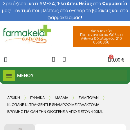
Χρειάζεσαι κάτι Α
ΜΕΣΑ
; Έ
λα
Απευθείας
στα
Φαρμακεία
μας
! Την τιμή που βλέπεις στο e-shop τη βρίσκεις και στα
φαρμακεία μας
!
Φαρμακεία
Παπαναγιώτου Θάλεια
Αθήνα & Χολαργός 210
6560866
0,00 €
ΜΕΝΟΎ
ΑΡΧΙΚΉ
ΓΥΝΑΊΚΑ
ΜΑΛΛΙΆ
ΣΑΜΠΟΥΆΝ
KLORANE ULTRA-GENTLE SHAMPOO ΜΕ ΓΑΛΆΚΤΩΜΑ
ΒΡΏΜΗΣ ΓΙΑ ΌΛΗ ΤΗΝ ΟΙΚΟΓΈΝΕΙΑ ΑΠΌ 3 ΕΤΏΝ 400ML