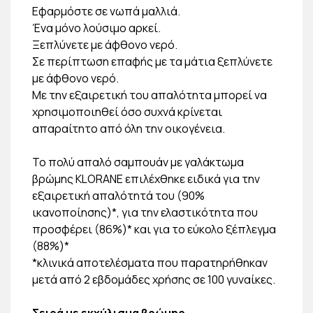
Εφαρμόστε σε νωπά μαλλιά.
Ένα μόνο λούσιμο αρκεί.
Ξεπλύνετε με άφθονο νερό.
Σε περίπτωση επαφής με τα μάτια ξεπλύνετε
με άφθονο νερό.
Με την εξαιρετική του απαλότητα μπορεί να
χρησιμοποιηθεί όσο συχνά κρίνεται
απαραίτητο από όλη την οικογένεια.
Το πολύ απαλό σαμπουάν με γαλάκτωμα
βρώμης KLORANE επιλέχθηκε ειδικά για την
εξαιρετική απαλότητά του (90%
ικανοποίησης)*, για την ελαστικότητα που
προσφέρει (86%)* και για το εύκολο ξέπλεγμα
(88%)*
*κλινικά αποτελέσματα που παρατηρήθηκαν
μετά από 2 εβδομάδες χρήσης σε 100 γυναίκες.
Σειρά με εκχύλισμα βρώμης