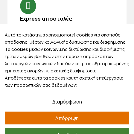
Express αποστολές
Κάντε σήμερα την παραγγελία σας και
παραλάβετε αύριο στην πόρτα σας
Αυτό το κατάστημα χρησιμοποιεί cookies για σκοπούς
απόδοσης, μέσων κοινωνικής δικτύωσης και διαφήμισης.
Τα cookies μέσων κοινωνικής δικτύωσης και διαφήμισης
τρίτων μερών βοηθούν στην παροχή απρόσκοπτων
λειτουργιών κοινωνικών δικτύων και μιας εξατομικευμένης
εμπειρίας αγορών με σχετικές διαφημίσεις.
Εξυπηρέτηση πελατών
Αποδέχεστε αυτά τα cookies και τη σχετική επεξεργασία
Λογαριασμός
των προσωπικών σας δεδομένων;
Τα αγαπημένα μου
Τρόποι παραγγελίας
Διαμόρφωση
Τρόποι πληρωμής
Έξοδα αποστολής
Απόρριψη
Επιστροφές προϊοντων
Εξέλιξη παραγγελίας