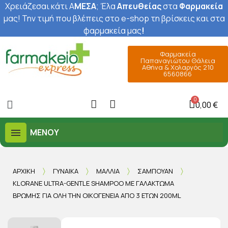
Χρειάζεσαι κάτι Α
ΜΕΣΑ
; Έ
λα
Απευθείας
στα
Φαρμακεία
μας
! Την τιμή που βλέπεις στο e-shop τη βρίσκεις και στα
φαρμακεία μας
!
Φαρμακεία
Παπαναγιώτου Θάλεια
Αθήνα & Χολαργός 210
6560866
0,00 €
ΜΕΝΟΎ
ΑΡΧΙΚΉ
ΓΥΝΑΊΚΑ
ΜΑΛΛΙΆ
ΣΑΜΠΟΥΆΝ
KLORANE ULTRA-GENTLE SHAMPOO ΜΕ ΓΑΛΆΚΤΩΜΑ
ΒΡΏΜΗΣ ΓΙΑ ΌΛΗ ΤΗΝ ΟΙΚΟΓΈΝΕΙΑ ΑΠΌ 3 ΕΤΏΝ 200ML