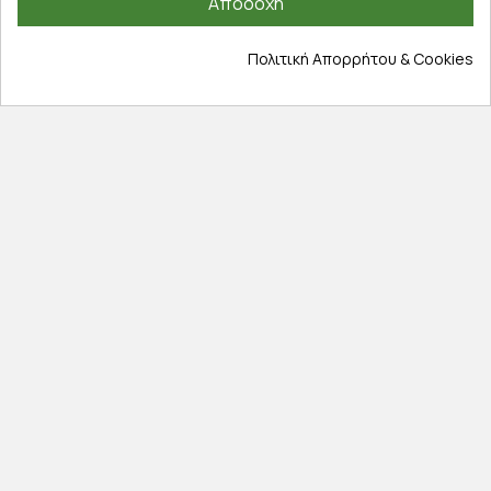
Αποδοχή
Πληροφορίες
Πολιτική Απορρήτου & Cookies
Επικοινωνία
Σχετικά με εμάς
Πολιτική απορρήτου
Όροι χρήσης
Cookies
Άρθρα
Αποκλειστικές προσφορές
Εγγραφείτε με το email σας για να ενημερώνεστε
πρώτοι για προσφορές, διαγωνισμούς, εκπτωτικούς
κωδικούς και μοναδικά δώρα!