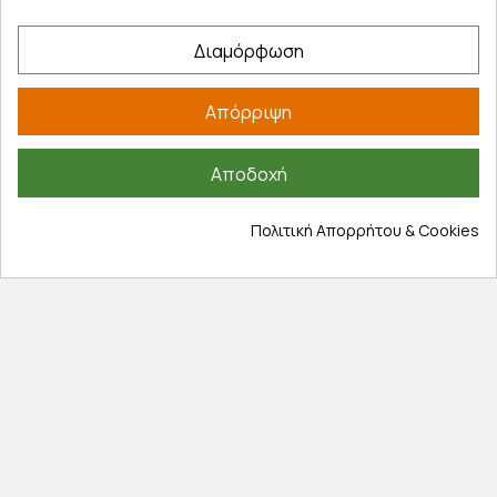
Εξυπηρέτηση πελατών
Διαμόρφωση
Λογαριασμός
Απόρριψη
Τα αγαπημένα μου
Τρόποι παραγγελίας
Αποδοχή
Τρόποι πληρωμής
Έξοδα αποστολής
Πολιτική Απορρήτου & Cookies
Επιστροφές προϊοντων
Εξέλιξη παραγγελίας
Πληροφορίες
Επικοινωνία
Σχετικά με εμάς
Πολιτική απορρήτου
Όροι χρήσης
Cookies