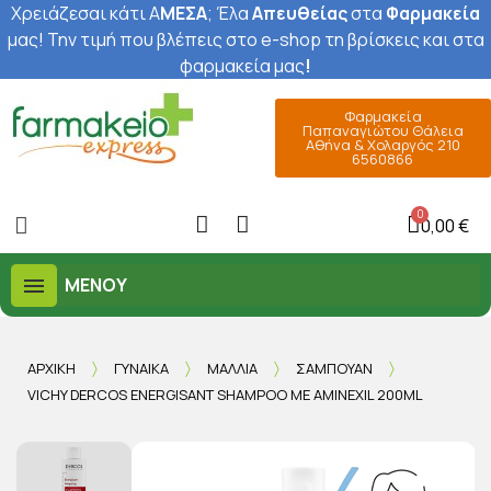
Χρειάζεσαι κάτι Α
ΜΕΣΑ
; Έ
λα
Απευθείας
στα
Φαρμακεία
μας
! Την τιμή που βλέπεις στο e-shop τη βρίσκεις και στα
φαρμακεία μας
!
Φαρμακεία
Παπαναγιώτου Θάλεια
Αθήνα & Χολαργός 210
6560866
0,00 €
ΜΕΝΟΎ
ΑΡΧΙΚΉ
ΓΥΝΑΊΚΑ
ΜΑΛΛΙΆ
ΣΑΜΠΟΥΆΝ
VICHY DERCOS ENERGISANT SHAMPOO ΜΕ AMINEXIL 200ML