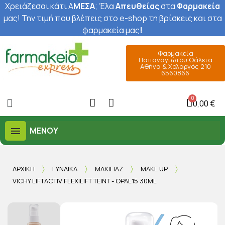
Χρειάζεσαι κάτι Α
ΜΕΣΑ
; Έ
λα
Απευθείας
στα
Φαρμακεία
μας
! Την τιμή που βλέπεις στο e-shop τη βρίσκεις και στα
φαρμακεία μας
!
Φαρμακεία
Παπαναγιώτου Θάλεια
Αθήνα & Χολαργός 210
6560866
0,00 €
ΜΕΝΟΎ
ΑΡΧΙΚΉ
ΓΥΝΑΊΚΑ
ΜΑΚΙΓΙΆΖ
MAKE UP
VICHY LIFTACTIV FLEXILIFT TEINT - OPAL15 30ML