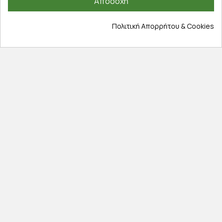
Αποδοχή
Εξέλιξη παραγγελίας
Πληροφορίες
Πολιτική Απορρήτου & Cookies
Επικοινωνία
Σχετικά με εμάς
Πολιτική απορρήτου
Όροι χρήσης
Cookies
Άρθρα
Αποκλειστικές προσφορές
Εγγραφείτε με το email σας για να ενημερώνεστε
πρώτοι για προσφορές, διαγωνισμούς, εκπτωτικούς
κωδικούς και μοναδικά δώρα!