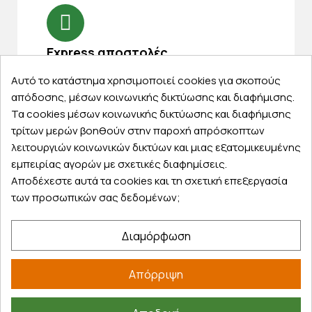
Express αποστολές
Κάντε σήμερα την παραγγελία σας και
Αυτό το κατάστημα χρησιμοποιεί cookies για σκοπούς
παραλάβετε αύριο στην πόρτα σας
απόδοσης, μέσων κοινωνικής δικτύωσης και διαφήμισης.
Τα cookies μέσων κοινωνικής δικτύωσης και διαφήμισης
τρίτων μερών βοηθούν στην παροχή απρόσκοπτων
λειτουργιών κοινωνικών δικτύων και μιας εξατομικευμένης
εμπειρίας αγορών με σχετικές διαφημίσεις.
Εξυπηρέτηση πελατών
Αποδέχεστε αυτά τα cookies και τη σχετική επεξεργασία
των προσωπικών σας δεδομένων;
Λογαριασμός
Τα αγαπημένα μου
Διαμόρφωση
Τρόποι παραγγελίας
Τρόποι πληρωμής
Απόρριψη
Έξοδα αποστολής
Επιστροφές προϊοντων