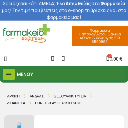
Χρειάζεσαι κάτι Α
ΜΕΣΑ
; Έ
λα
Απευθείας
στα
Φαρμακεία
μας
! Την τιμή που βλέπεις στο e-shop τη βρίσκεις και στα
φαρμακεία μας
!
Φαρμακεία
Παπαναγιώτου Θάλεια
Αθήνα & Χολαργός 210
6560866
0,00 €
ΜΕΝΟΎ
ΑΡΧΙΚΉ
ΆΝΔΡΑΣ
ΣΕΞΟΥΑΛΙΚΉ ΥΓΕΊΑ
ΛΙΠΑΝΤΙΚΆ
DUREX PLAY CLASSIC 50ML