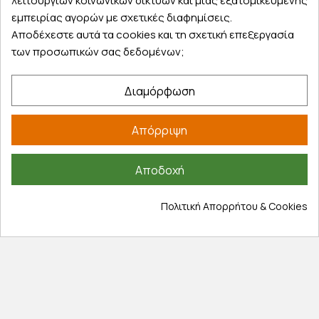
λειτουργιών κοινωνικών δικτύων και μιας εξατομικευμένης
Εξυπηρέτηση πελατών
εμπειρίας αγορών με σχετικές διαφημίσεις.
Αποδέχεστε αυτά τα cookies και τη σχετική επεξεργασία
Λογαριασμός
των προσωπικών σας δεδομένων;
Τα αγαπημένα μου
Τρόποι παραγγελίας
Διαμόρφωση
Τρόποι πληρωμής
Έξοδα αποστολής
Απόρριψη
Επιστροφές προϊοντων
Εξέλιξη παραγγελίας
Αποδοχή
Πληροφορίες
Πολιτική Απορρήτου & Cookies
Επικοινωνία
Σχετικά με εμάς
Πολιτική απορρήτου
Όροι χρήσης
Cookies
Άρθρα