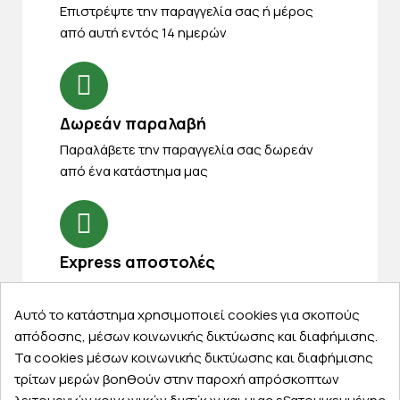
Eπιστρέψτε την παραγγελία σας ή μέρος
από αυτή εντός 14 ημερών
Δωρεάν παραλαβή
Παραλάβετε την παραγγελία σας δωρεάν
από ένα κατάστημα μας
Express αποστολές
Κάντε σήμερα την παραγγελία σας και
παραλάβετε αύριο στην πόρτα σας
Αυτό το κατάστημα χρησιμοποιεί cookies για σκοπούς
απόδοσης, μέσων κοινωνικής δικτύωσης και διαφήμισης.
Τα cookies μέσων κοινωνικής δικτύωσης και διαφήμισης
τρίτων μερών βοηθούν στην παροχή απρόσκοπτων