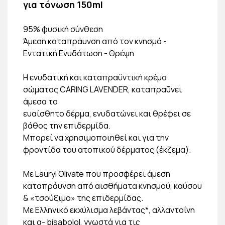
για τόνωση 150ml
95% φυσική σύνθεση
Άμεση καταπράυνση από τον κνησμό -
Εντατική Ενυδάτωση - Θρέψη
Η ενυδατική και καταπραϋντική κρέμα
σώματος CARING LAVENDER, καταπραΰνει
άμεσα το
ευαίσθητο δέρμα, ενυδατώνει και θρέφει σε
βάθος την επιδερμίδα.
Μπορεί να χρησιμοποιηθεί και για την
φροντίδα του ατοπικού δέρματος (έκζεμα).
Με Lauryl Olivate που προσφέρει άμεση
καταπράυνση από αισθήματα κνησμού, καύσου
& «τσούξιμο» της επιδερμίδας.
Με Ελληνικό εκχύλισμα λεβάντας*, αλλαντοΐνη
και α- bisabolol, γνωστά για τις