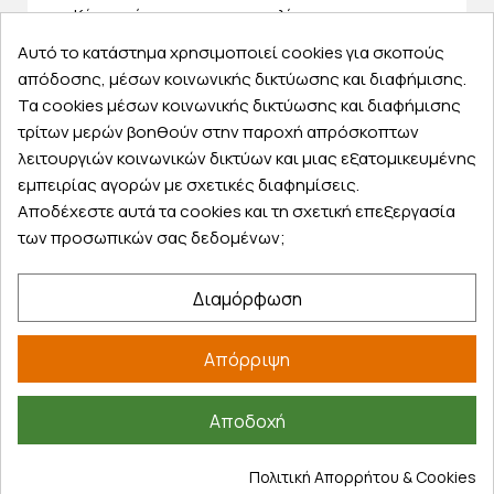
Κάντε σήμερα την παραγγελία σας και
παραλάβετε αύριο στην πόρτα σας
Αυτό το κατάστημα χρησιμοποιεί cookies για σκοπούς
απόδοσης, μέσων κοινωνικής δικτύωσης και διαφήμισης.
Τα cookies μέσων κοινωνικής δικτύωσης και διαφήμισης
τρίτων μερών βοηθούν στην παροχή απρόσκοπτων
λειτουργιών κοινωνικών δικτύων και μιας εξατομικευμένης
Εξυπηρέτηση πελατών
εμπειρίας αγορών με σχετικές διαφημίσεις.
Αποδέχεστε αυτά τα cookies και τη σχετική επεξεργασία
Λογαριασμός
των προσωπικών σας δεδομένων;
Τα αγαπημένα μου
Τρόποι παραγγελίας
Διαμόρφωση
Τρόποι πληρωμής
Έξοδα αποστολής
Απόρριψη
Επιστροφές προϊοντων
Εξέλιξη παραγγελίας
Αποδοχή
Πληροφορίες
Πολιτική Απορρήτου & Cookies
Επικοινωνία