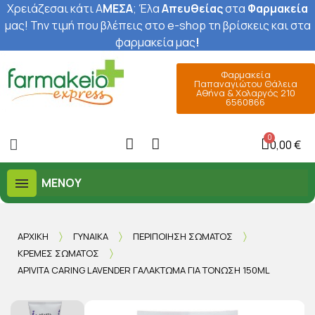
Χρειάζεσαι κάτι Α
ΜΕΣΑ
; Έ
λα
Απευθείας
στα
Φαρμακεία
μας
! Την τιμή που βλέπεις στο e-shop τη βρίσκεις και στα
φαρμακεία μας
!
Φαρμακεία
Παπαναγιώτου Θάλεια
Αθήνα & Χολαργός 210
6560866
0,00 €
ΜΕΝΟΎ
ΑΡΧΙΚΉ
ΓΥΝΑΊΚΑ
ΠΕΡΙΠΟΊΗΣΗ ΣΏΜΑΤΟΣ
ΚΡΈΜΕΣ ΣΏΜΑΤΟΣ
APIVITA CARING LAVENDER ΓΑΛΆΚΤΩΜΑ ΓΙΑ ΤΌΝΩΣΗ 150ML