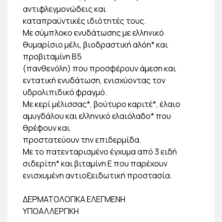
αντιφλεγμονώδεις και
καταπραϋντικές ιδιότητές τους.
Με σύμπλοκο ενυδάτωσης με ελληνικό
θυμαρίσιο μέλι, βιοδραστική αλόη* και
προβιταμίνη B5
(πανθενόλη) που προσφέρουν άμεση και
εντατική ενυδάτωση, ενισχύοντας τον
υδρολιπιδικό φραγμό.
Με κερί μέλισσας*, βούτυρο καριτέ*, έλαιο
αμυγδάλου και ελληνικό ελαιόλαδο* που
θρέφουν και
προστατεύουν την επιδερμίδα.
Με το πατενταρισμένο έγχυμα από 3 ειδή
σιδερίτη* και βιταμίνη E που παρέχουν
ενισχυμένη αντιοξειδωτική προστασία.
ΔΕΡΜΑΤΟΛΟΓΙΚΑ ΕΛΕΓΜΕΝΗ
ΥΠΟΑΛΛΕΡΓΙΚΗ