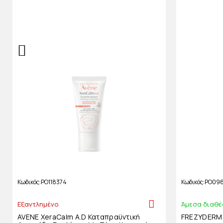
Κωδικός
PO118374
Κωδικός
PO09
Εξαντλημένο
Άμεσα διαθέ
AVENE XeraCalm A.D Καταπραϋντική
FREZYDERM 