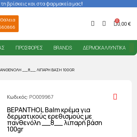
 τη βρίσκεις και στα φαρμακεία μας
!
 Θάλεια
0,00 €
6560866
ΑΣ
ΠΡΟΣΦΟΡΈΣ
BRANDS
ΔΕΡΜΟΚΑΛΛΥΝΤΙΚΆ
ΠΑΝΘΕΝΌΛΗ __8__ ΛΙΠΑΡΉ ΒΆΣΗ 100GR
Κωδικός
PO009967
BEPANTHOL Balm κρέμα για
δερματικούς ερεθισμούς με
πανθενόλη __8__ λιπαρή βάση
100gr