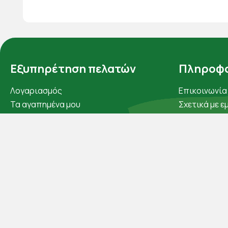
Εξυπηρέτηση πελατών
Πληροφο
Λογαριασμός
Επικοινωνία
Τα αγαπημένα μου
Σχετικά με ε
Τρόποι παραγγελίας
Πολιτική απ
Τρόποι πληρωμής
Όροι χρήσης
Έξοδα αποστολής
Cookies
Επιστροφές προϊοντων
Άρθρα
Εξέλιξη παραγγελίας