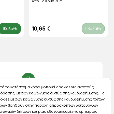
Από Το Κρύο 30ml
10,65 €
Καλάθι
Καλάθι
τό το κατάστημα χρησιμοποιεί cookies για σκοπούς
Express αποστολές
όδοσης, μέσων κοινωνικής δικτύωσης και διαφήμισης. Τα
ας
Κάντε σήμερα την παραγγελία σας και
okies μέσων κοινωνικής δικτύωσης και διαφήμισης τρίτων
ας
παραλάβετε αύριο στην πόρτα σας
ρών βοηθούν στην παροχή απρόσκοπτων λειτουργιών
ινωνικών δικτύων και μιας εξατομικευμένης εμπειρίας