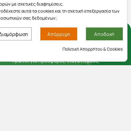
ορών με σχετικές διαφημίσεις.
οδέχεστε αυτά τα cookies και τη σχετική επεξεργασία των
οσωπικών σας δεδομένων;
Διαμόρφωση
Απόρριψη
Αποδοχή
Αποκλειστικές προσφορές
Πολιτική Απορρήτου & Cookies
Εγγραφείτε με το email σας για να ενημερώνεστε
πρώτοι για προσφορές, διαγωνισμούς,
εκπτωτικούς κωδικούς και μοναδικά δώρα!
Βρείτε μας στα social