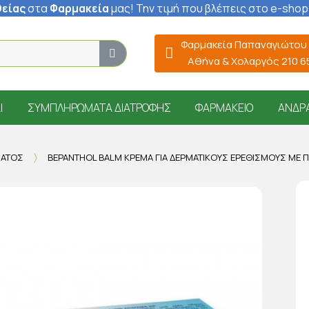
είας
στα
Φαρμακεία
μας
! Την τιμή που βλέπεις στο e-shop
Φαρμακεία Παπαναγιώτου
Αθήνα & Χολαργός 210 
Ί
ΣΥΜΠΛΗΡΏΜΑΤΑ ΔΙΑΤΡΟΦΉΣ
ΦΑΡΜΑΚΕΊΟ
ΆΝΔΡ
ΜΑΤΟΣ
BEPANTHOL BALM ΚΡΈΜΑ ΓΙΑ ΔΕΡΜΑΤΙΚΟΎΣ ΕΡΕΘΙΣΜΟΎΣ ΜΕ 