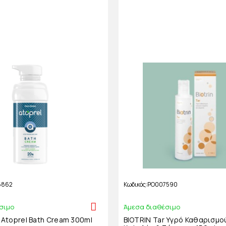
6862
Κωδικός
PO007590
σιμο
Άμεσα διαθέσιμο
Atoprel Bath Cream 300ml
BIOTRIN Tar Υγρό Καθαρισμο