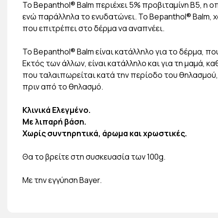
Το Bepanthol® Balm περιέχει 5% προβιταμίνη B5, η 
ενώ παράλληλα το ενυδατώνει. Το Bepanthol® Balm, χ
που επιτρέπει στο δέρμα να αναπνέει.
Το Bepanthol® Balm είναι κατάλληλο για το δέρμα, π
Εκτός των άλλων, είναι κατάλληλο και για τη μαμά, 
που ταλαιπωρείται κατά την περίοδο του θηλασμού,
πριν από το θηλασμό.
Κλινικά Ελεγμένο.
Με λιπαρή βάση.
Χωρίς συντηρητικά, άρωμα και χρωστικές.
Θα το βρείτε στη συσκευασία των 100g.
Mε την εγγύηση Bayer.