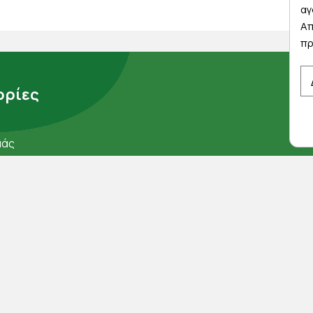
αγ
Απ
πρ
ρίες
μάς
ορρήτου