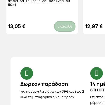
Φροντίδα Για Δέρμα Με Τάση Κνησμού
50ml
13,05 €
12,97 €
Καλάθι
Δωρεάν παράδοση
14 ημ
επισ
για παραγγελίες άνω των 39€ και έως 2
κιλά τα μεταφορικά είναι δωρεάν
Eπιστρέψ
μέρος απ