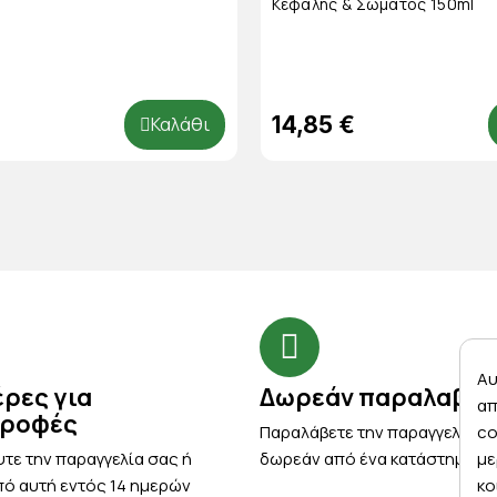
Κεφαλής & Σώματος 150ml
14,85 €
Καλάθι
Αυ
έρες για
Δωρεάν παραλαβή
απ
τροφές
Παραλάβετε την παραγγελία σ
co
τε την παραγγελία σας ή
δωρεάν από ένα κατάστημα μ
με
ό αυτή εντός 14 ημερών
κο