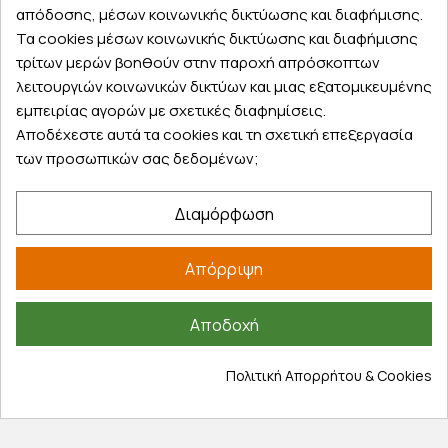
απόδοσης, μέσων κοινωνικής δικτύωσης και διαφήμισης.
Τα cookies μέσων κοινωνικής δικτύωσης και διαφήμισης
Εξυπηρέτηση πελατών
τρίτων μερών βοηθούν στην παροχή απρόσκοπτων
λειτουργιών κοινωνικών δικτύων και μιας εξατομικευμένης
Λογαριασμός
εμπειρίας αγορών με σχετικές διαφημίσεις.
Τα αγαπημένα μου
Αποδέχεστε αυτά τα cookies και τη σχετική επεξεργασία
Τρόποι παραγγελίας
των προσωπικών σας δεδομένων;
Τρόποι πληρωμής
Έξοδα αποστολής
Διαμόρφωση
Επιστροφές προϊοντων
Εξέλιξη παραγγελίας
Απόρριψη
Πληροφορίες
Αποδοχή
Επικοινωνία
Σχετικά με εμάς
Πολιτική Απορρήτου & Cookies
Πολιτική απορρήτου
Όροι χρήσης
Cookies