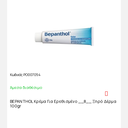
Κωδικός
PO007054
Άμεσα διαθέσιμο
BEPANTHOL Κρέμα Για Ερεθισμένο __8__ Ξηρό Δέρμα
100gr