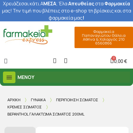
Χρειάζεσαι κάτι Α
ΜΕΣΑ
; Έ
λα
Απευθείας
στα
Φαρμακεία
μας
! Την τιμή που βλέπεις στο e-shop τη βρίσκεις και στα
φαρμακεία μας
!
Φαρμακεία
Παπαναγιώτου Θάλεια
Αθήνα & Χολαργός 210
6560866
0,00 €
ΜΕΝΟΎ
ΑΡΧΙΚΉ
ΓΥΝΑΊΚΑ
ΠΕΡΙΠΟΊΗΣΗ ΣΏΜΑΤΟΣ
ΚΡΈΜΕΣ ΣΏΜΑΤΟΣ
BEPANTHOL ΓΑΛΆΚΤΩΜΑ ΣΏΜΑΤΟΣ 200ML