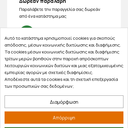
Δωρεάν παραλαβή
Παραλάβετε την παραγγελία σας δωρεάν
από ένα κατάστημα μας
Αυτό το κατάστημα χρησιμοποιεί cookies για σκοπούς
Express αποστολές
απόδοσης, μέσων κοινωνικής δικτύωσης και διαφήμισης.
Τα cookies μέσων κοινωνικής δικτύωσης και διαφήμισης
Κάντε σήμερα την παραγγελία σας και
τρίτων μερών βοηθούν στην παροχή απρόσκοπτων
παραλάβετε αύριο στην πόρτα σας
λειτουργιών κοινωνικών δικτύων και μιας εξατομικευμένης
εμπειρίας αγορών με σχετικές διαφημίσεις.
Αποδέχεστε αυτά τα cookies και τη σχετική επεξεργασία
των προσωπικών σας δεδομένων;
Εξυπηρέτηση πελατών
Διαμόρφωση
Λογαριασμός
Τα αγαπημένα μου
Απόρριψη
Τρόποι παραγγελίας