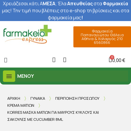
Χρειάζεσαι κάτι Α
ΜΕΣΑ
; Έ
λα
Απευθείας
στα
Φαρμακεία
μας
! Την τιμή που βλέπεις στο e-shop τη βρίσκεις και στα
φαρμακεία μας
!
Φαρμακεία
Παπαναγιώτου Θάλεια
Αθήνα & Χολαργός 210
6560866
0,00 €
ΜΕΝΟΎ
ΑΡΧΙΚΉ
ΓΥΝΑΊΚΑ
ΠΕΡΙΠΟΊΗΣΗ ΠΡΟΣΏΠΟΥ
ΚΡΈΜΑ ΜΑΤΙΏΝ
KORRES ΜΆΣΚΑ ΜΑΤΙΏΝ ΓΙΑ ΜΑΎΡΟΥΣ ΚΎΚΛΟΥΣ ΚΑΙ
ΣΑΚΟΎΛΕΣ ΜΕ CUCUMBER 8ML