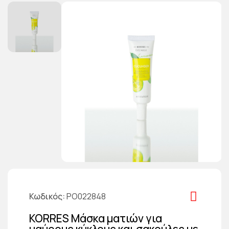
Κωδικός
PO022848
KORRES Μάσκα ματιών για
μαύρους κύκλους και σακούλες με