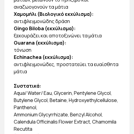
αναζωογονούν τα μάτια
Χαμομήλι (Βιολογικό εκχύλισμα):
αντιφλεγμονώδης δράση
Gingo Biloba (εκχύλισμα):
ξεκουράζει και αποτοξινώνει τα μάτια
Guarana (εκχύλισμα):
τόνωση
Echinachea (εκχύλισμα):
αντιφλεγμονώδες, προστατεύει τα ευαίσθητα
μάτια
Συστατικά:
Aqua/ Water/ Eau, Glycerin, Pentylene Glycol,
Butylene Glycol, Betaine, Hydroxyethylcellulose,
Panthenol,
Ammonium Glycyrrhizate, Benzyl Alcohol,
Calendula Officinalis Flower Extract, Chamomila
Recutita