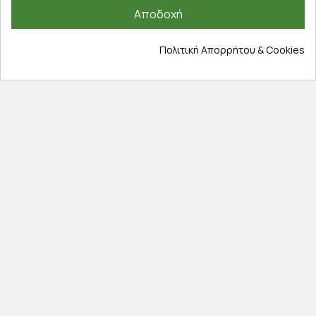
Τρόποι πληρωμής
Αποδοχή
Έξοδα αποστολής
Επιστροφές προϊοντων
Πολιτική Απορρήτου & Cookies
Εξέλιξη παραγγελίας
Πληροφορίες
Επικοινωνία
Σχετικά με εμάς
Πολιτική απορρήτου
Όροι χρήσης
Cookies
Άρθρα
Αποκλειστικές προσφορές
Εγγραφείτε με το email σας για να ενημερώνεστε
πρώτοι για προσφορές, διαγωνισμούς, εκπτωτικούς