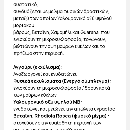
συστατικό,
συνδυάζεται με μείγμα φυσικών δραστικών,
μεταξύ των οποίων Υαλουρονικό οξύ υψηλού
μοριακού
βάρους, Βεταϊνη, Χαμομήλι και Guarana, που
ενισχύουν τη μικροκυκλοφορία, τονώνουν,
βελτιώνουν την όψη μαύρων κύκλων και το
πρήξιμο στην περιοχή.
Αγγούρι (εκχύλισμα):
Αναζωογονεί και ενυδατώνει
Φυσικά εκχυλίσματα (Ενεργό σύμπλεγμα):
ενισχύουν τη μικροκυκλοφορία / δρουν κατά
των μαύρων κύκλων
Υαλουρονικό οξύ υψηλού ΜΒ:
ενυδατώνει και μειώνει την απώλεια υγρασίας
Βεταϊνη, Rhodiola Rosea (φυσικό μίγμα) :
στοχεύουν στην ευαίσθητη περιοχή των
ματιών, μειώνουν το πρήξιμο και