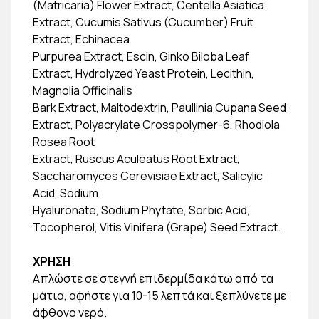
(Matricaria) Flower Extract, Centella Asiatica
Extract, Cucumis Sativus (Cucumber) Fruit
Extract, Echinacea
Purpurea Extract, Escin, Ginko Biloba Leaf
Extract, Hydrolyzed Yeast Protein, Lecithin,
Magnolia Officinalis
Bark Extract, Maltodextrin, Paullinia Cupana Seed
Extract, Polyacrylate Crosspolymer-6, Rhodiola
Rosea Root
Extract, Ruscus Aculeatus Root Extract,
Saccharomyces Cerevisiae Extract, Salicylic
Acid, Sodium
Hyaluronate, Sodium Phytate, Sorbic Acid,
Tocopherol, Vitis Vinifera (Grape) Seed Extract.
ΧΡΗΣΗ
Απλώστε σε στεγνή επιδερμίδα κάτω από τα
μάτια, αφήστε για 10-15 λεπτά και ξεπλύνετε με
άφθονο νερό.