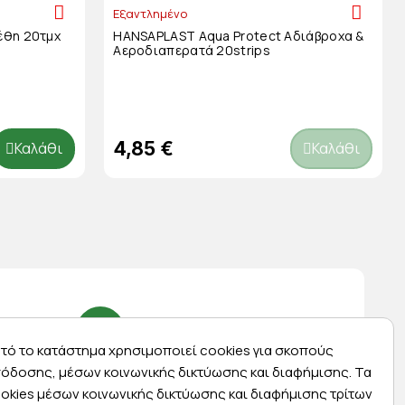
Εξαντλημένο
έθη 20τμχ
HANSAPLAST Aqua Protect Αδιάβροχα &
Αεροδιαπερατά 20strips
4,85 €
Καλάθι
Καλάθι
τό το κατάστημα χρησιμοποιεί cookies για σκοπούς
Express αποστολές
όδοσης, μέσων κοινωνικής δικτύωσης και διαφήμισης. Τα
okies μέσων κοινωνικής δικτύωσης και διαφήμισης τρίτων
ας
Κάντε σήμερα την παραγγελία σας και