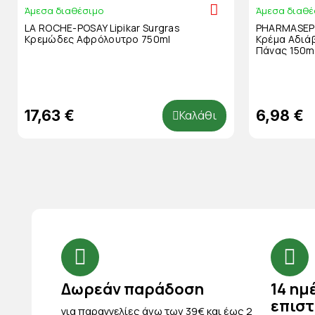
Άμεσα διαθέσιμο
Άμεσα διαθέ
LA ROCHE-POSAY Lipikar Surgras
PHARMASEPT
Κρεμώδες Αφρόλουτρο 750ml
Κρέμα Αδιάβ
Πάνας 150m
17,63 €
6,98 €
Καλάθι
Δωρεάν παράδοση
14 ημ
επισ
για παραγγελίες άνω των 39€ και έως 2