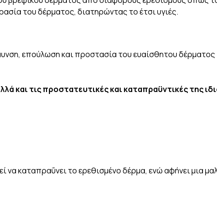
 του βρεφικού δέρματος από διάφορους ερεθισμούς όπως τ
ρασία του δέρματος, διατηρώντας το έτσι υγιές.
ράυνση, επούλωση και προστασία του ευαίσθητου δέρματος 
λλά και τις προστατευτικές και καταπραϋντικές της ιδ
ί να καταπραΰνει το ερεθισμένο δέρμα, ενώ αφήνει μια μα