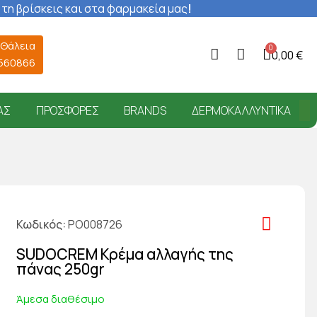
 τη βρίσκεις και στα φαρμακεία μας
!
 Θάλεια
0,00 €
6560866
ΑΣ
ΠΡΟΣΦΟΡΈΣ
BRANDS
ΔΕΡΜΟΚΑΛΛΥΝΤΙΚΆ
Κωδικός
PO008726
SUDOCREM Κρέμα αλλαγής της
πάνας 250gr
Άμεσα διαθέσιμο