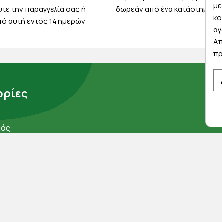
με
τε την παραγγελία σας ή
δωρεάν από ένα κατάστημα μ
κο
ό αυτή εντός 14 ημερών
αγ
Απ
πρ
ρίες
μάς
ορρήτου