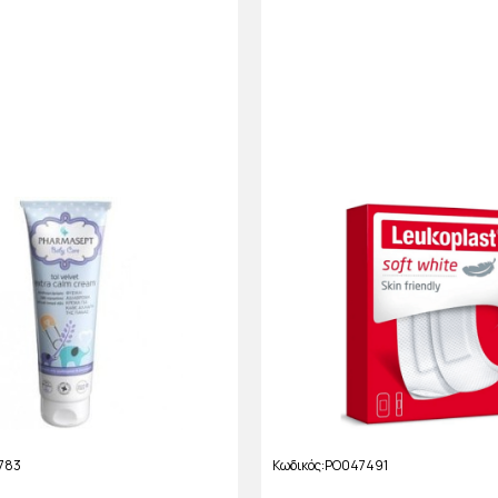
783
Κωδικός
PO047491