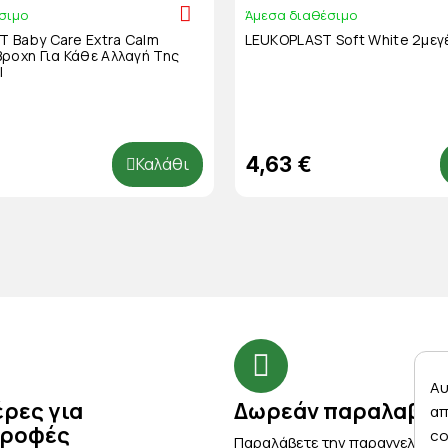
σιμο
Άμεσα διαθέσιμο
 Baby Care Extra Calm
LEUKOPLAST Soft White 2μεγ
ροχη Για Κάθε Αλλαγή Της
l
4,63 €
Καλάθι
Αυ
έρες για
Δωρεάν παραλαβή
απ
τροφές
co
Παραλάβετε την παραγγελία σ