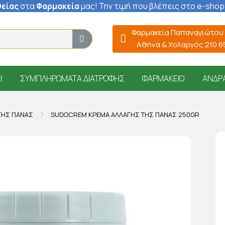
είας
στα
Φαρμακεία
μας
! Την τιμή που βλέπεις στο e-shop
Φαρμακεία Παπαναγιώτου
Αθήνα & Χολαργός 210 
Ί
ΣΥΜΠΛΗΡΏΜΑΤΑ ΔΙΑΤΡΟΦΉΣ
ΦΑΡΜΑΚΕΊΟ
ΆΝΔΡ
ΓΉΣ ΠΆΝΑΣ
SUDOCREM ΚΡΈΜΑ ΑΛΛΑΓΉΣ ΤΗΣ ΠΆΝΑΣ 250GR