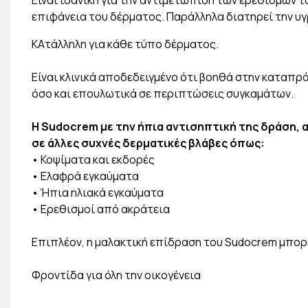
Είναι ιδανική για την αντιμετώπιση των ερεθισμών
επιφάνεια του δέρματος. Παράλληλα διατηρεί την υγ
ΚΑτάλληλη για κάθε τύπο δέρματος.
Είναι κλινικά αποδεδειγμένο ότι βοηθά στην καταπ
όσο και επουλωτικά σε περιπτώσεις συγκαμάτων.
Η Sudocrem με την ήπια αντισηπτική της δράση, α
σε άλλες συχνές δερματικές βλάβες όπως:
• Κοψίματα και εκδορές
• Ελαφρά εγκαύματα
• Ήπια ηλιακά εγκαύματα
• Ερεθισμοί από ακράτεια
Επιπλέον, η μαλακτική επίδραση του Sudocrem μπορε
Φροντίδα για όλη την οικογένεια