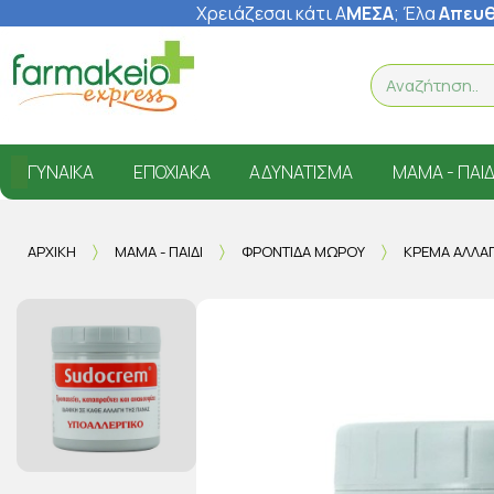
Χρειάζεσαι κάτι Α
ΜΕΣΑ
; Έ
λα
Απευθ
ΓΥΝΑΊΚΑ
ΕΠΟΧΙΑΚΆ
ΑΔΥΝΆΤΙΣΜΑ
ΜΑΜΆ - ΠΑΙΔ
ΑΡΧΙΚΉ
ΜΑΜΆ - ΠΑΙΔΊ
ΦΡΟΝΤΊΔΑ ΜΩΡΟΎ
ΚΡΈΜΑ ΑΛΛΑ