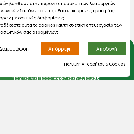
ρών βοηθούν στην παροχή απρόσκοπτων λειτουργιών
ας
παραλάβετε αύριο στην πόρτα σας
ινωνικών δικτύων και μιας εξατομικευμένης εμπειρίας
ορών με σχετικές διαφημίσεις.
οδέχεστε αυτά τα cookies και τη σχετική επεξεργασία των
οσωπικών σας δεδομένων;
Διαμόρφωση
Απόρριψη
Αποδοχή
Αποκλειστικές προσφορές
Πολιτική Απορρήτου & Cookies
Εγγραφείτε με το email σας για να ενημερώνεστε
πρώτοι για προσφορές, διαγωνισμούς,
εκπτωτικούς κωδικούς και μοναδικά δώρα!
Βρείτε μας στα social