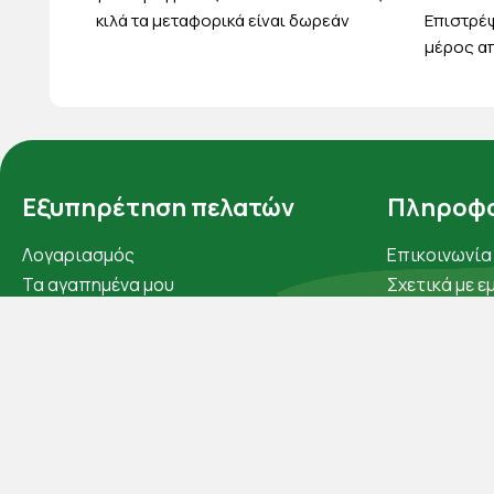
κιλά τα μεταφορικά είναι δωρεάν
Eπιστρέψ
μέρος απ
Εξυπηρέτηση πελατών
Πληροφο
Λογαριασμός
Επικοινωνία
Τα αγαπημένα μου
Σχετικά με ε
Τρόποι παραγγελίας
Πολιτική απ
Τρόποι πληρωμής
Όροι χρήσης
Έξοδα αποστολής
Cookies
Επιστροφές προϊοντων
Άρθρα
Εξέλιξη παραγγελίας