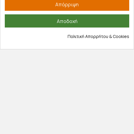
Απόρριψη
Εξυπηρέτηση πελατών
Λογαριασμός
Αποδοχή
Τα αγαπημένα μου
Τρόποι παραγγελίας
Πολιτική Απορρήτου & Cookies
Τρόποι πληρωμής
Έξοδα αποστολής
Επιστροφές προϊοντων
Εξέλιξη παραγγελίας
Πληροφορίες
Επικοινωνία
Σχετικά με εμάς
Πολιτική απορρήτου
Όροι χρήσης
Cookies
Άρθρα