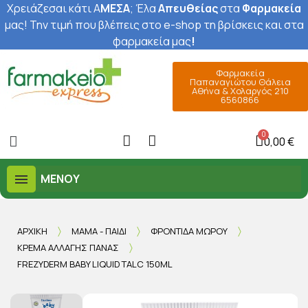
Χρειάζεσαι κάτι Α
ΜΕΣΑ
; Έ
λα
Απευθείας
στα
Φαρμακεία
μας
! Την τιμή που βλέπεις στο e-shop τη βρίσκεις και στα
φαρμακεία μας
!
Φαρμακεία
Παπαναγιώτου Θάλεια
Αθήνα & Χολαργός 210
6560866
0,00 €
ΜΕΝΟΎ
ΑΡΧΙΚΉ
ΜΑΜΆ - ΠΑΙΔΊ
ΦΡΟΝΤΊΔΑ ΜΩΡΟΎ
ΚΡΈΜΑ ΑΛΛΑΓΉΣ ΠΆΝΑΣ
FREZYDERM BABY LIQUID TALC 150ML