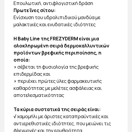
Επουλωτική, αντιφλογιστική δράση
Πρωτεΐνες σίτου:
Ενίσχυση του υδρολιπιδικού μανδύα με
μαλακτικές και ενυδατικές ιδιότητες
Η Baby Line της
FREZYDERM
είναι μια
ολοκληρωμένη σειρά δερμοκαλλυντικών
προϊόντων βρεφικής περιποίησης, η
οποία:
>
σέβεται τη φυσιολογία της βρεφικής
επιδερμίδας και
>
περιέχει πρώτες ύλες φαρμακευτικής
καθαρότητας με μελέτες ασφάλειας και
αποτελεσματικότητας
Τα κύρια συστατικά της σειράς είναι:
√
χαμομήλι με άριστες καταπραϋντικές και
αντιερεθιστικές ιδιότητες, που μειώνει τις
φλεγμονές και την ερυθρότητα