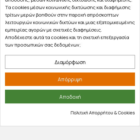
Κάντε σήμερα την παραγγελία σας και
Τα cookies μέσων κοινωνικής δικτύωσης και διαφήμισης
παραλάβετε αύριο στην πόρτα σας
τρίτων μερών βοηθούν στην παροχή απρόσκοπτων
λειτουργιών κοινωνικών δικτύων και μιας εξατομικευμένης
εμπειρίας αγορών με σχετικές διαφημίσεις.
Αποδέχεστε αυτά τα cookies και τη σχετική επεξεργασία
των προσωπικών σας δεδομένων;
Εξυπηρέτηση πελατών
Διαμόρφωση
Λογαριασμός
Τα αγαπημένα μου
Απόρριψη
Τρόποι παραγγελίας
Τρόποι πληρωμής
Αποδοχή
Έξοδα αποστολής
Επιστροφές προϊοντων
Πολιτική Απορρήτου & Cookies
Εξέλιξη παραγγελίας
Πληροφορίες