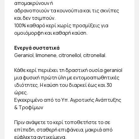
απομακρύνουν ή
αδρανοποιούν τα κουνούπια και τις σκνίπες
και δεν τσιμπούν.
100% καθαρό κερί χωρίς προσμίξεις για
ομοιόμορφη και καθαρή καύση.
Ενεργά συστατικά
Geraniol, limonene, citronellol, citronellal.
Κάθε κερί περιέχει τη δραστική ουσία geraniol
μια φυσική πρώτη ύλη με εντομοαπωθητικές
ιδιότητες. Η καύση του διαρκεί έως και 30
ώρες.
Εγκεκριμένο από το Υπ. Αγροτικής Ανάπτυξης
& Τροφίμων
Πριν ανάψετε το κερί τοποθετήστε το σε
επίπεδη, σταθερή επιφάνεια, μακριά από
εύφλεκτα αντικείμενα.