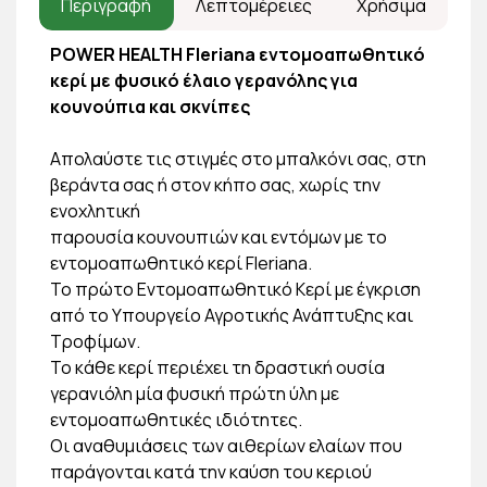
Περιγραφή
Λεπτομέρειες
Χρήσιμα
POWER HEALTH Fleriana εντομοαπωθητικό
κερί με φυσικό έλαιο γερανόλης για
κουνούπια και σκνίπες
Απολαύστε τις στιγμές στο μπαλκόνι σας, στη
βεράντα σας ή στον κήπο σας, χωρίς την
ενοχλητική
παρουσία κουνουπιών και εντόμων με το
εντομοαπωθητικό κερί Fleriana.
Το πρώτο Εντομοαπωθητικό Κερί με έγκριση
από το Υπουργείο Αγροτικής Ανάπτυξης και
Τροφίμων.
Το κάθε κερί περιέχει τη δραστική ουσία
γερανιόλη μία φυσική πρώτη ύλη με
εντομοαπωθητικές ιδιότητες.
Οι αναθυμιάσεις των αιθερίων ελαίων που
παράγονται κατά την καύση του κεριού