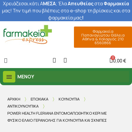
Χρειάζεσαι κάτι Α
ΜΕΣΑ
; Έ
λα
Απευθείας
στα
Φαρμακεία
μας
! Την τιμή που βλέπεις στο e-shop τη βρίσκεις και στα
φαρμακεία μας
!
Φαρμακεία
Παπαναγιώτου Θάλεια
Αθήνα & Χολαργός 210
6560866
0,00 €
ΜΕΝΟΎ
ΑΡΧΙΚΉ
ΕΠΟΧΙΑΚΆ
ΚΟΥΝΟΎΠΙΑ
ΑΝΤΙΚΟΥΝΟΥΠΙΚΆ
POWER HEALTH FLERIANA ΕΝΤΟΜΟΑΠΩΘΗΤΙΚΌ ΚΕΡΊ ΜΕ
ΦΥΣΙΚΌ ΈΛΑΙΟ ΓΕΡΑΝΌΛΗΣ ΓΙΑ ΚΟΥΝΟΎΠΙΑ ΚΑΙ ΣΚΝΊΠΕΣ