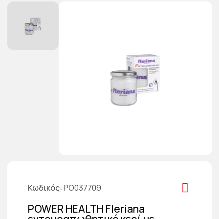
Κωδικός
PO037709
POWER HEALTH Fleriana
εντομοαπωθητικό κερί με