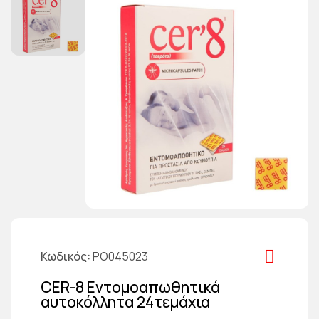
Κωδικός
PO045023
CER-8 Εντομοαπωθητικά
αυτοκόλλητα 24τεμάχια