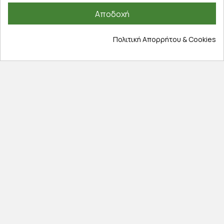
Πληροφορίες
Αποδοχή
Επικοινωνία
Σχετικά με εμάς
Πολιτική Απορρήτου & Cookies
Πολιτική απορρήτου
Όροι χρήσης
Cookies
Άρθρα
Αποκλειστικές προσφορές
Εγγραφείτε με το email σας για να ενημερώνεστε
πρώτοι για προσφορές, διαγωνισμούς, εκπτωτικούς
κωδικούς και μοναδικά δώρα!