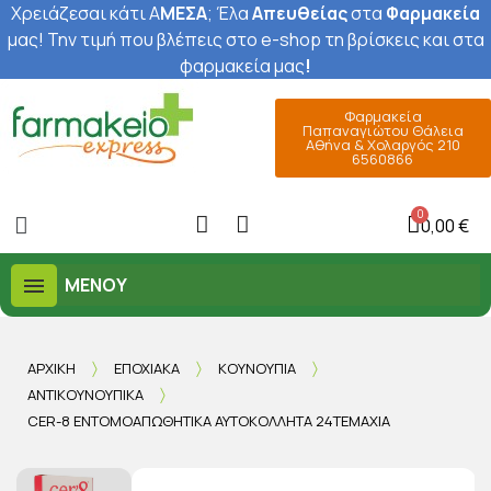
Χρειάζεσαι κάτι Α
ΜΕΣΑ
; Έ
λα
Απευθείας
στα
Φαρμακεία
μας
! Την τιμή που βλέπεις στο e-shop τη βρίσκεις και στα
φαρμακεία μας
!
Φαρμακεία
Παπαναγιώτου Θάλεια
Αθήνα & Χολαργός 210
6560866
0,00 €
ΜΕΝΟΎ
ΑΡΧΙΚΉ
ΕΠΟΧΙΑΚΆ
ΚΟΥΝΟΎΠΙΑ
ΑΝΤΙΚΟΥΝΟΥΠΙΚΆ
CER-8 ΕΝΤΟΜΟΑΠΩΘΗΤΙΚΆ ΑΥΤΟΚΌΛΛΗΤΑ 24ΤΕΜΆΧΙΑ