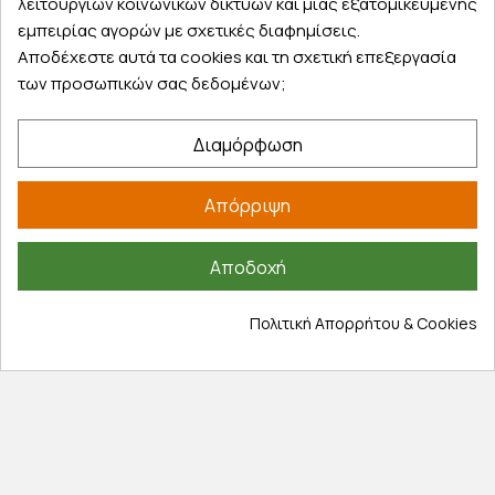
λειτουργιών κοινωνικών δικτύων και μιας εξατομικευμένης
εμπειρίας αγορών με σχετικές διαφημίσεις.
Αποδέχεστε αυτά τα cookies και τη σχετική επεξεργασία
των προσωπικών σας δεδομένων;
Εξυπηρέτηση πελατών
Λογαριασμός
Διαμόρφωση
Τα αγαπημένα μου
Τρόποι παραγγελίας
Απόρριψη
Τρόποι πληρωμής
Έξοδα αποστολής
Αποδοχή
Επιστροφές προϊοντων
Εξέλιξη παραγγελίας
Πολιτική Απορρήτου & Cookies
Πληροφορίες
Επικοινωνία
Σχετικά με εμάς
Πολιτική απορρήτου