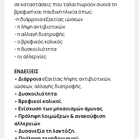
σε καταστάσεις που ταλαιπωρούν συχνά τη
βρεφική και παιδική ηλικία όπως:
-η διάρροια εξαιτίας ιώσεων
- η λήψη αντιβιοτικών
- η αλλαγή διατροφής
- ο βρεφικός κολικός
- η δυσκοιλιότητα
- οι αλλεργίες
ΕΝΔΕΙΞΕΙΣ
:
•
Διάρροια
εξαιτίας λήψης αντιβιοτικών,
ιώσεων, αλλαγής διατροφής.
•
Δυσκοιλιότητα
.
•
Βρεφικοί κολικοί
.
•
Ενίσχυση των μηχανισμών άμυνας
.
•
Πρόληψη λοιμώξεων & ανακούφιση
αλλεργιών
.
•
Δυσανεξία τη λακτόζη.
• Πρόληψη τερηδονισμού.