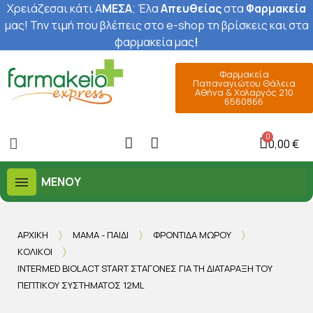
Χρειάζεσαι κάτι Α
ΜΕΣΑ
; Έ
λα
Απευθείας
στα
Φαρμακεία
μας
! Την τιμή που βλέπεις στο e-shop τη βρίσκεις και στα
φαρμακεία μας
!
Φαρμακεία
Παπαναγιώτου Θάλεια
Αθήνα & Χολαργός 210
6560866
0,00 €
ΜΕΝΟΎ
ΑΡΧΙΚΉ
ΜΑΜΆ - ΠΑΙΔΊ
ΦΡΟΝΤΊΔΑ ΜΩΡΟΎ
ΚΟΛΙΚΟΊ
INTERMED BIOLACT START ΣΤΑΓΌΝΕΣ ΓΙΑ ΤΗ ΔΙΑΤΆΡΑΞΗ ΤΟΥ
ΠΕΠΤΙΚΟΎ ΣΥΣΤΉΜΑΤΟΣ 12ML