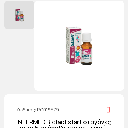
Κωδικός
PO019579
INTERMED Biolact start σταγόνες
για τη διατάραξη του πεπτικού