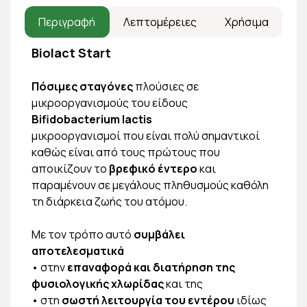
Περιγραφή
Λεπτομέρειες
Χρήσιμα
Biolact Start
Πόσιμες σταγόνες
πλούσιες σε
μικροοργανισμούς του είδους
Bifidobacterium lactis
μικροοργανισμοί που είναι πολύ σημαντικοί
καθώς είναι από τους πρώτους που
αποικίζουν το
βρεφικό έντερο
και
παραμένουν σε μεγάλους πληθυσμούς καθόλη
τη διάρκεια ζωής του ατόμου.
Με τον τρόπο αυτό
συμβάλει
αποτελεσματικά
• στην
επαναφορά και διατήρηση της
φυσιολογικής χλωρίδας
και της
• στη
σωστή λειτουργία του εντέρου
ιδίως