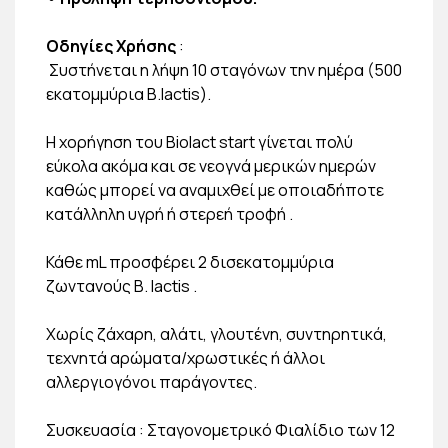
Οδηγίες Χρήσης
:
Συστήνεται η λήψη 10 σταγόνων την ημέρα (500
εκατομμύρια Β.lactis).
Η χορήγηση του Biolact start γίνεται πολύ
εύκολα ακόμα και σε νεογνά μερικών ημερών
καθώς μπορεί να αναμιχθεί με οποιαδήποτε
κατάλληλη υγρή ή στερεή τροφή .
Κάθε mL προσφέρει 2 δισεκατομμύρια
ζωντανούς B. lactis .
Χωρίς ζάχαρη, αλάτι, γλουτένη, συντηρητικά,
τεχνητά αρώματα/χρωστικές ή άλλοι
αλλεργιογόνοι παράγοντες.
Συσκευασία : Σταγονομετρικό Φιαλίδιο των 12