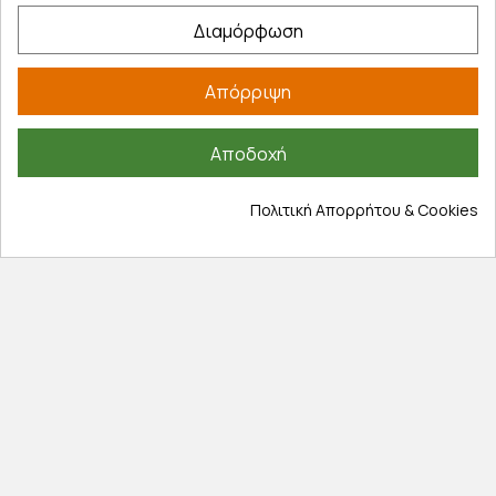
Τρόποι πληρωμής
Διαμόρφωση
Έξοδα αποστολής
Επιστροφές προϊοντων
Απόρριψη
Εξέλιξη παραγγελίας
Πληροφορίες
Αποδοχή
Επικοινωνία
Πολιτική Απορρήτου & Cookies
Σχετικά με εμάς
Πολιτική απορρήτου
Όροι χρήσης
Cookies
Άρθρα
Αποκλειστικές προσφορές
Εγγραφείτε με το email σας για να ενημερώνεστε
πρώτοι για προσφορές, διαγωνισμούς, εκπτωτικούς
κωδικούς και μοναδικά δώρα!