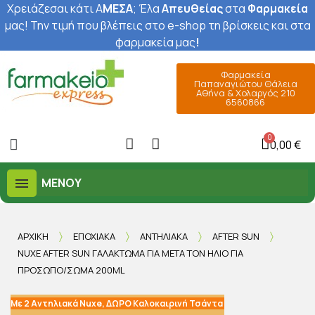
Χρειάζεσαι κάτι Α
ΜΕΣΑ
; Έ
λα
Απευθείας
στα
Φαρμακεία
μας
! Την τιμή που βλέπεις στο e-shop τη βρίσκεις και στα
φαρμακεία μας
!
Φαρμακεία
Παπαναγιώτου Θάλεια
Αθήνα & Χολαργός 210
6560866
0,00 €
ΜΕΝΟΎ
ΑΡΧΙΚΉ
ΕΠΟΧΙΑΚΆ
ΑΝΤΗΛΙΑΚΆ
AFTER SUN
NUXE AFTER SUN ΓΑΛΆΚΤΩΜΑ ΓΙΑ ΜΕΤΆ ΤΟΝ ΉΛΙΟ ΓΙΑ
ΠΡΌΣΩΠΟ/ΣΏΜΑ 200ML
Με 2 Αντηλιακά Nuxe, ΔΩΡΟ Καλοκαιρινή Τσάντα